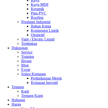
Kayu
Kayu MDF
Keramik
Pipa PVC
Roofing
Peralatan Industrial
Bahan Kimia
Komponen Listrik
Otomotif
Vape / Electric Liquid
Tembakau
Dukungan
Service
Training
Brosur
Blog
Event
Solusi Kemasan
Perlindungan Merek
Kemasan Inovatif
Tentang
Karir
Tentang Kami
Hubungi
Harga