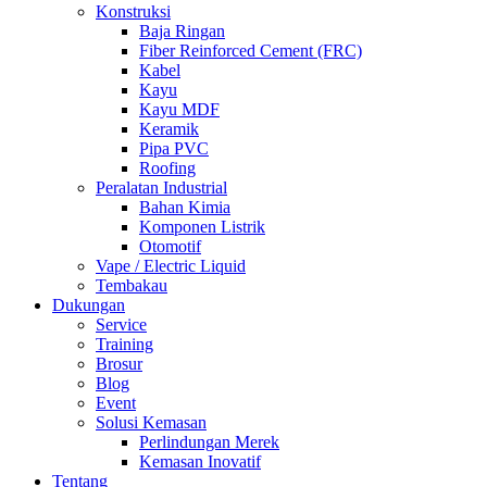
Konstruksi
Baja Ringan
Fiber Reinforced Cement (FRC)
Kabel
Kayu
Kayu MDF
Keramik
Pipa PVC
Roofing
Peralatan Industrial
Bahan Kimia
Komponen Listrik
Otomotif
Vape / Electric Liquid
Tembakau
Dukungan
Service
Training
Brosur
Blog
Event
Solusi Kemasan
Perlindungan Merek
Kemasan Inovatif
Tentang