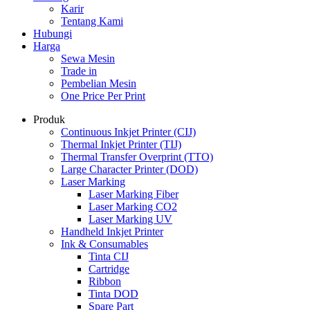
Karir
Tentang Kami
Hubungi
Harga
Sewa Mesin
Trade in
Pembelian Mesin
One Price Per Print
Produk
Continuous Inkjet Printer (CIJ)
Thermal Inkjet Printer (TIJ)
Thermal Transfer Overprint (TTO)
Large Character Printer (DOD)
Laser Marking
Laser Marking Fiber
Laser Marking CO2
Laser Marking UV
Handheld Inkjet Printer
Ink & Consumables
Tinta CIJ
Cartridge
Ribbon
Tinta DOD
Spare Part