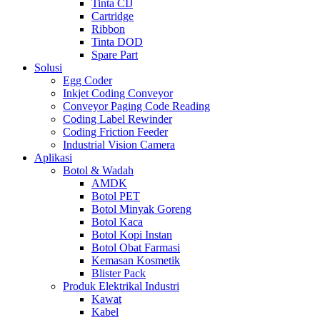
Tinta CIJ
Cartridge
Ribbon
Tinta DOD
Spare Part
Solusi
Egg Coder
Inkjet Coding Conveyor
Conveyor Paging Code Reading
Coding Label Rewinder
Coding Friction Feeder
Industrial Vision Camera
Aplikasi
Botol & Wadah
AMDK
Botol PET
Botol Minyak Goreng
Botol Kaca
Botol Kopi Instan
Botol Obat Farmasi
Kemasan Kosmetik
Blister Pack
Produk Elektrikal Industri
Kawat
Kabel