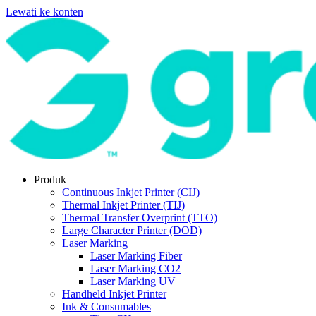
Lewati ke konten
Produk
Continuous Inkjet Printer (CIJ)
Thermal Inkjet Printer (TIJ)
Thermal Transfer Overprint (TTO)
Large Character Printer (DOD)
Laser Marking
Laser Marking Fiber
Laser Marking CO2
Laser Marking UV
Handheld Inkjet Printer
Ink & Consumables