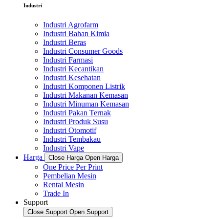
Industri
Industri Agrofarm
Industri Bahan Kimia
Industri Beras
Industri Consumer Goods
Industri Farmasi
Industri Kecantikan
Industri Kesehatan
Industri Komponen Listrik
Industri Makanan Kemasan
Industri Minuman Kemasan
Industri Pakan Ternak
Industri Produk Susu
Industri Otomotif
Industri Tembakau
Industri Vape
Harga
Close Harga
Open Harga
One Price Per Print
Pembelian Mesin
Rental Mesin
Trade In
Support
Close Support
Open Support