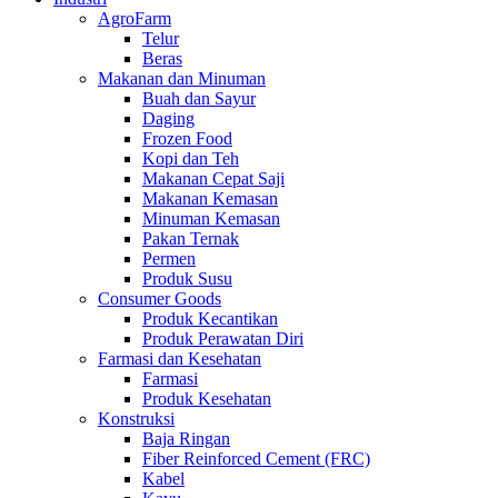
AgroFarm
Telur
Beras
Makanan dan Minuman
Buah dan Sayur
Daging
Frozen Food
Kopi dan Teh
Makanan Cepat Saji
Makanan Kemasan
Minuman Kemasan
Pakan Ternak
Permen
Produk Susu
Consumer Goods
Produk Kecantikan
Produk Perawatan Diri
Farmasi dan Kesehatan
Farmasi
Produk Kesehatan
Konstruksi
Baja Ringan
Fiber Reinforced Cement (FRC)
Kabel