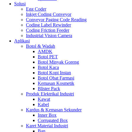
Solusi
Egg Coder
Inkjet Coding Conveyor
Conveyor Paging Code Reading
Coding Label Rewinder
Coding Friction Feeder
Industrial Vision Camera
Aplikasi
Botol & Wadah
AMDK
Botol PET
Botol Minyak Goreng
Botol Kaca
Botol Kopi Instan
Botol Obat Farmasi
Kemasan Kosmetik
Blister Pack
Produk Elektrikal Industri
Kawat
Kabel
Kardus & Kemasan Sekunder
Inner Box
Corrugated Box
Karet Material Industri
Ban