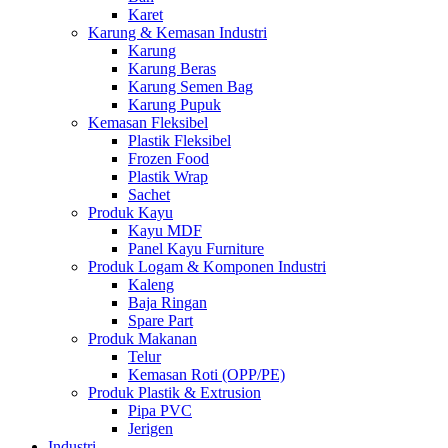
Karet
Karung & Kemasan Industri
Karung
Karung Beras
Karung Semen Bag
Karung Pupuk
Kemasan Fleksibel
Plastik Fleksibel
Frozen Food
Plastik Wrap
Sachet
Produk Kayu
Kayu MDF
Panel Kayu Furniture
Produk Logam & Komponen Industri
Kaleng
Baja Ringan
Spare Part
Produk Makanan
Telur
Kemasan Roti (OPP/PE)
Produk Plastik & Extrusion
Pipa PVC
Jerigen
Industri