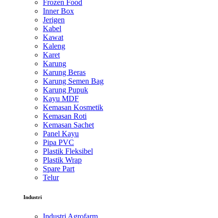
Frozen Food
Inner Box
Jerigen
Kabel
Kawat
Kaleng
Karet
Karung
Karung Beras
Karung Semen Bag
Karung Pupuk
Kayu MDF
Kemasan Kosmetik
Kemasan Roti
Kemasan Sachet
Panel Kayu
Pipa PVC
Plastik Fleksibel
Plastik Wrap
Spare Part
Telur
Industri
Industri Agrofarm