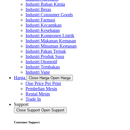
Industri Bahan Kimia
Industri Beras
Industri Consumer Goods
Industri Farmasi
Industri Kecantikan
Industri Kesehatan
Industri Komponen Listrik
Industri Makanan Kemasan
Industri Minuman Kemasan
Industri Pakan Ternak
Industri Produk Susu
Industri Otomotif
Industri Tembakau
Industri Vape
Harga
Close Harga
Open Harga
One Price Per Print
Pembelian Mesin
Rental Mesin
Trade In
Support
Close Support
Open Support
Customer Support