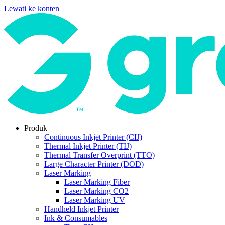
Lewati ke konten
Produk
Continuous Inkjet Printer (CIJ)
Thermal Inkjet Printer (TIJ)
Thermal Transfer Overprint (TTO)
Large Character Printer (DOD)
Laser Marking
Laser Marking Fiber
Laser Marking CO2
Laser Marking UV
Handheld Inkjet Printer
Ink & Consumables