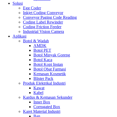
Solusi
Egg Coder
Inkjet Coding Conveyor
Conveyor Paging Code Reading
Coding Label Rewinder
Coding Friction Feeder
Industrial Vision Camera
Aplikasi
Botol & Wadah
AMDK
Botol PET
Botol Minyak Goreng
Botol Kaca
Botol Kopi Instan
Botol Obat Farmasi
Kemasan Kosmetik
Blister Pack
Produk Elektrikal Industri
Kawat
Kabel
Kardus & Kemasan Sekunder
Inner Box
Corrugated Box
Karet Material Industri
Ban