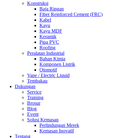
Konstruksi
Baja Ringan
Fiber Reinforced Cement (FRC)
Kabel
Kayu
Kayu MDF
Keramik
Pipa PVC
Roofing
Peralatan Industrial
Bahan Kimia
Komponen Listrik
Otomotif
Vape / Electric Liquid
Tembakau
Dukungan
Service
Training
Brosur
Blog
Event
Solusi Kemasan
Perlindungan Merek
Kemasan Inovatif
Tentang