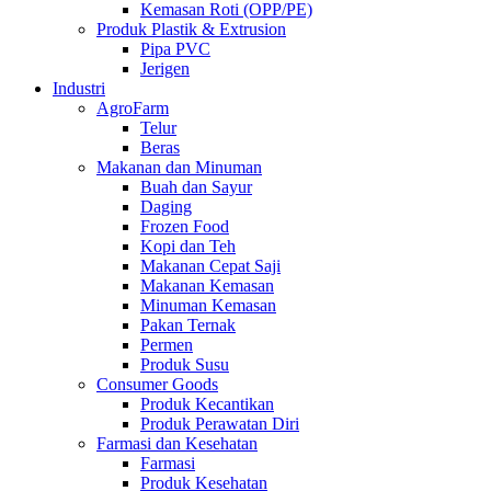
Kemasan Roti (OPP/PE)
Produk Plastik & Extrusion
Pipa PVC
Jerigen
Industri
AgroFarm
Telur
Beras
Makanan dan Minuman
Buah dan Sayur
Daging
Frozen Food
Kopi dan Teh
Makanan Cepat Saji
Makanan Kemasan
Minuman Kemasan
Pakan Ternak
Permen
Produk Susu
Consumer Goods
Produk Kecantikan
Produk Perawatan Diri
Farmasi dan Kesehatan
Farmasi
Produk Kesehatan