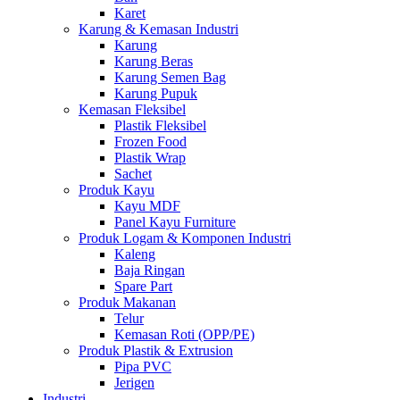
Karet
Karung & Kemasan Industri
Karung
Karung Beras
Karung Semen Bag
Karung Pupuk
Kemasan Fleksibel
Plastik Fleksibel
Frozen Food
Plastik Wrap
Sachet
Produk Kayu
Kayu MDF
Panel Kayu Furniture
Produk Logam & Komponen Industri
Kaleng
Baja Ringan
Spare Part
Produk Makanan
Telur
Kemasan Roti (OPP/PE)
Produk Plastik & Extrusion
Pipa PVC
Jerigen
Industri