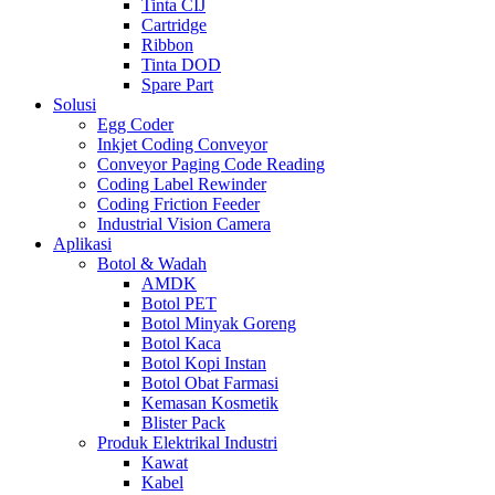
Tinta CIJ
Cartridge
Ribbon
Tinta DOD
Spare Part
Solusi
Egg Coder
Inkjet Coding Conveyor
Conveyor Paging Code Reading
Coding Label Rewinder
Coding Friction Feeder
Industrial Vision Camera
Aplikasi
Botol & Wadah
AMDK
Botol PET
Botol Minyak Goreng
Botol Kaca
Botol Kopi Instan
Botol Obat Farmasi
Kemasan Kosmetik
Blister Pack
Produk Elektrikal Industri
Kawat
Kabel