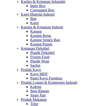
Kardus & Kemasan Sekunder
Inner Box
Corrugated Box
Karet Material Industri
Ban
Karet
Karung & Kemasan Industri
Karung
Karung Beras
Karung Semen Bag
Karung Pupuk
Kemasan Fleksibel
Plastik Fleksibel
Frozen Food
Plastik Wrap
Sachet
Produk Kayu
Kayu MDF
Panel Kayu Furniture
Produk Logam & Komponen Industri
Kaleng
Baja Ringan
Spare Part
Produk Makanan
Telur