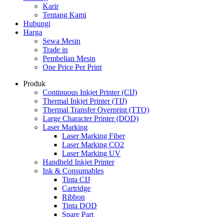
Karir
Tentang Kami
Hubungi
Harga
Sewa Mesin
Trade in
Pembelian Mesin
One Price Per Print
Produk
Continuous Inkjet Printer (CIJ)
Thermal Inkjet Printer (TIJ)
Thermal Transfer Overprint (TTO)
Large Character Printer (DOD)
Laser Marking
Laser Marking Fiber
Laser Marking CO2
Laser Marking UV
Handheld Inkjet Printer
Ink & Consumables
Tinta CIJ
Cartridge
Ribbon
Tinta DOD
Spare Part