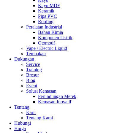
Kayu
Kayu MDF
Keramik
Pipa PVC
Roofing
Peralatan Industrial
Bahan Kimia
Komponen Listrik
Otomotif
Vape / Electric Liquid
Tembakau
Dukungan
Service
Training
Brosur
Blog
Event
Solusi Kemasan
Perlindungan Merek
Kemasan Inovatif
Tentang
Karir
Tentang Kami
Hubungi
Harga