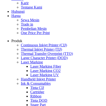
Karir
Tentang Kami
Hubungi
Harga
Sewa Mesin
Trade in
Pembelian Mesin
One Price Per Print
Produk
Continuous Inkjet Printer (CIJ)
Thermal Inkjet Printer (TIJ)
Thermal Transfer Overprint (TTO)
Large Character Printer (DOD)
Laser Marking
Laser Marking Fiber
Laser Marking CO2
Laser Marking UV
Handheld Inkjet Printer
Ink & Consumables
Tinta CIJ
Cartridge
Ribbon
Tinta DOD
Spare Part