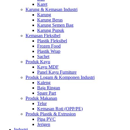
Karet
Karung & Kemasan Industri
Karung
Karung Beras
Karung Semen Bag
Karung Pupuk
Kemasan Fleksibel
Plastik Fleksibel
Frozen Food
Plastik Wrap
Sachet
Produk Kayu
Kayu MDF
Panel Kayu Furniture
Produk Logam & Komponen Industri
Kaleng
Baja Ringan
Spare Part
Produk Makanan
Telur
Kemasan Roti (OPP/PE)
Produk Plastik & Extrusion
Pipa PVC
Jerigen
Industri