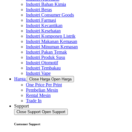
Industri Bahan Kimia
Industri Beras
Industri Consumer Goods
Industri Farmasi
Industri Kecantikan
Industri Kesehatan
Industri Komponen Listrik
Industri Makanan Kemasan
Industri Minuman Kemasan
Industri Pakan Ternak
Industri Produk Susu
Industri Otomotif
Industri Tembakau
Industri Vape
Harga
Close Harga
Open Harga
One Price Per Print
Pembelian Mesin
Rental Mesin
Trade In
Support
Close Support
Open Support
Customer Support