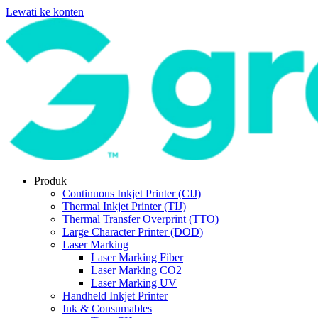
Lewati ke konten
Produk
Continuous Inkjet Printer (CIJ)
Thermal Inkjet Printer (TIJ)
Thermal Transfer Overprint (TTO)
Large Character Printer (DOD)
Laser Marking
Laser Marking Fiber
Laser Marking CO2
Laser Marking UV
Handheld Inkjet Printer
Ink & Consumables