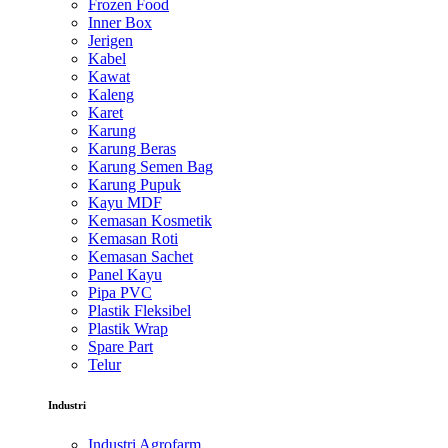
Frozen Food
Inner Box
Jerigen
Kabel
Kawat
Kaleng
Karet
Karung
Karung Beras
Karung Semen Bag
Karung Pupuk
Kayu MDF
Kemasan Kosmetik
Kemasan Roti
Kemasan Sachet
Panel Kayu
Pipa PVC
Plastik Fleksibel
Plastik Wrap
Spare Part
Telur
Industri
Industri Agrofarm