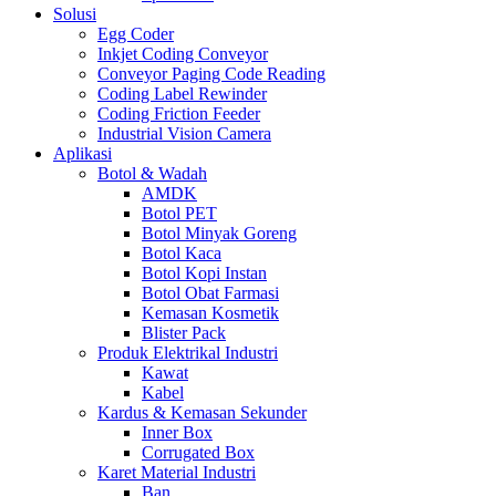
Solusi
Egg Coder
Inkjet Coding Conveyor
Conveyor Paging Code Reading
Coding Label Rewinder
Coding Friction Feeder
Industrial Vision Camera
Aplikasi
Botol & Wadah
AMDK
Botol PET
Botol Minyak Goreng
Botol Kaca
Botol Kopi Instan
Botol Obat Farmasi
Kemasan Kosmetik
Blister Pack
Produk Elektrikal Industri
Kawat
Kabel
Kardus & Kemasan Sekunder
Inner Box
Corrugated Box
Karet Material Industri
Ban