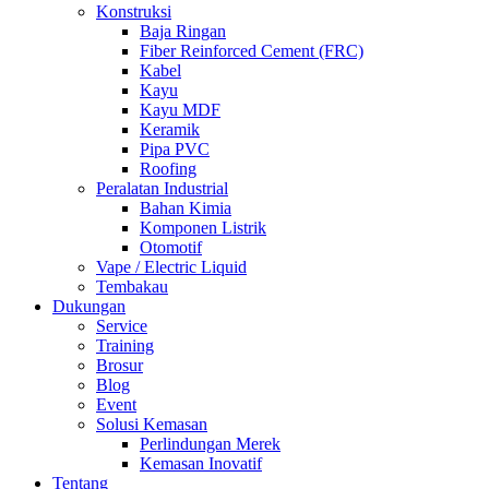
Konstruksi
Baja Ringan
Fiber Reinforced Cement (FRC)
Kabel
Kayu
Kayu MDF
Keramik
Pipa PVC
Roofing
Peralatan Industrial
Bahan Kimia
Komponen Listrik
Otomotif
Vape / Electric Liquid
Tembakau
Dukungan
Service
Training
Brosur
Blog
Event
Solusi Kemasan
Perlindungan Merek
Kemasan Inovatif
Tentang