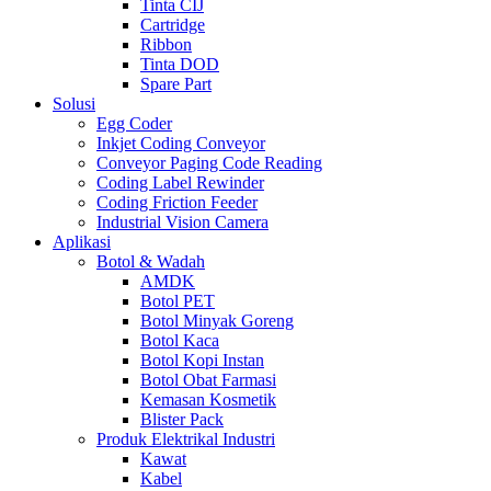
Tinta CIJ
Cartridge
Ribbon
Tinta DOD
Spare Part
Solusi
Egg Coder
Inkjet Coding Conveyor
Conveyor Paging Code Reading
Coding Label Rewinder
Coding Friction Feeder
Industrial Vision Camera
Aplikasi
Botol & Wadah
AMDK
Botol PET
Botol Minyak Goreng
Botol Kaca
Botol Kopi Instan
Botol Obat Farmasi
Kemasan Kosmetik
Blister Pack
Produk Elektrikal Industri
Kawat
Kabel