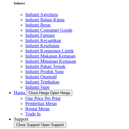
Industri
Industri Agrofarm
Industri Bahan Kimia
Industri Beras
Industri Consumer Goods
Industri Farmasi
Industri Kecantikan
Industri Kesehatan
Industri Komponen Listrik
Industri Makanan Kemasan
Industri Minuman Kemasan
Industri Pakan Ternak
Industri Produk Susu
Industri Otomotif
Industri Tembakau
Industri Vape
Harga
Close Harga
Open Harga
One Price Per Print
Pembelian Mesin
Rental Mesin
Trade In
Support
Close Support
Open Support