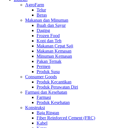
AgroFarm
Telur
Beras
Makanan dan Minuman
Buah dan Sayur
Daging
Frozen Food
Kopi dan Teh
Makanan Cepat Saji
Makanan Kemasan
Minuman Kemasan
Pakan Ternak
Permen
Produk Susu
Consumer Goods
Produk Kecantikan
Produk Perawatan Diri
Farmasi dan Kesehatan
Farmasi
Produk Kesehatan
Konstruksi
Baja Ringan
Fiber Reinforced Cement (FRC)
Kabel