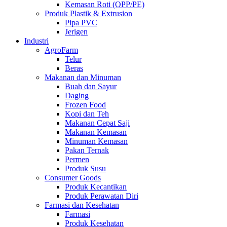
Kemasan Roti (OPP/PE)
Produk Plastik & Extrusion
Pipa PVC
Jerigen
Industri
AgroFarm
Telur
Beras
Makanan dan Minuman
Buah dan Sayur
Daging
Frozen Food
Kopi dan Teh
Makanan Cepat Saji
Makanan Kemasan
Minuman Kemasan
Pakan Ternak
Permen
Produk Susu
Consumer Goods
Produk Kecantikan
Produk Perawatan Diri
Farmasi dan Kesehatan
Farmasi
Produk Kesehatan