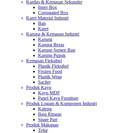
Kardus & Kemasan Sekunder
Inner Box
Corrugated Box
Karet Material Industri
Ban
Karet
Karung & Kemasan Industri
Karung
Karung Beras
Karung Semen Bag
Karung Pupuk
Kemasan Fleksibel
Plastik Fleksibel
Frozen Food
Plastik Wrap
Sachet
Produk Kayu
Kayu MDF
Panel Kayu Furniture
Produk Logam & Komponen Industri
Kaleng
Baja Ringan
Spare Part
Produk Makanan
Telur