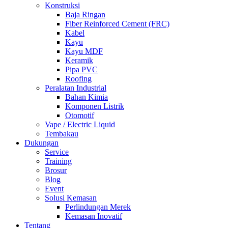
Konstruksi
Baja Ringan
Fiber Reinforced Cement (FRC)
Kabel
Kayu
Kayu MDF
Keramik
Pipa PVC
Roofing
Peralatan Industrial
Bahan Kimia
Komponen Listrik
Otomotif
Vape / Electric Liquid
Tembakau
Dukungan
Service
Training
Brosur
Blog
Event
Solusi Kemasan
Perlindungan Merek
Kemasan Inovatif
Tentang