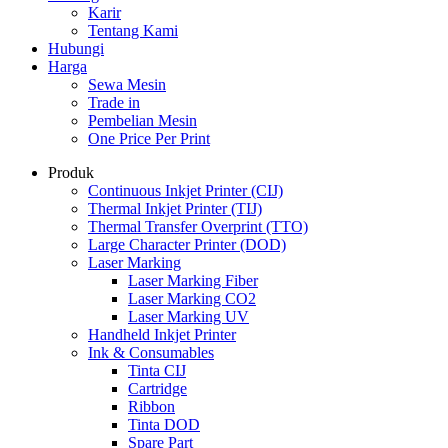
Karir
Tentang Kami
Hubungi
Harga
Sewa Mesin
Trade in
Pembelian Mesin
One Price Per Print
Produk
Continuous Inkjet Printer (CIJ)
Thermal Inkjet Printer (TIJ)
Thermal Transfer Overprint (TTO)
Large Character Printer (DOD)
Laser Marking
Laser Marking Fiber
Laser Marking CO2
Laser Marking UV
Handheld Inkjet Printer
Ink & Consumables
Tinta CIJ
Cartridge
Ribbon
Tinta DOD
Spare Part