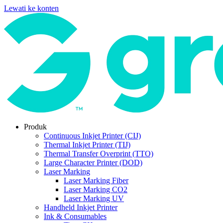
Lewati ke konten
Produk
Continuous Inkjet Printer (CIJ)
Thermal Inkjet Printer (TIJ)
Thermal Transfer Overprint (TTO)
Large Character Printer (DOD)
Laser Marking
Laser Marking Fiber
Laser Marking CO2
Laser Marking UV
Handheld Inkjet Printer
Ink & Consumables