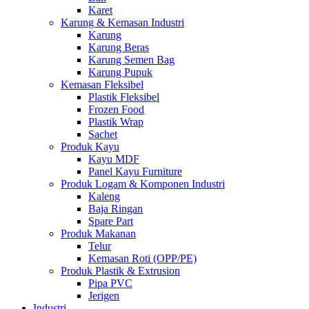
Karet
Karung & Kemasan Industri
Karung
Karung Beras
Karung Semen Bag
Karung Pupuk
Kemasan Fleksibel
Plastik Fleksibel
Frozen Food
Plastik Wrap
Sachet
Produk Kayu
Kayu MDF
Panel Kayu Furniture
Produk Logam & Komponen Industri
Kaleng
Baja Ringan
Spare Part
Produk Makanan
Telur
Kemasan Roti (OPP/PE)
Produk Plastik & Extrusion
Pipa PVC
Jerigen
Industri