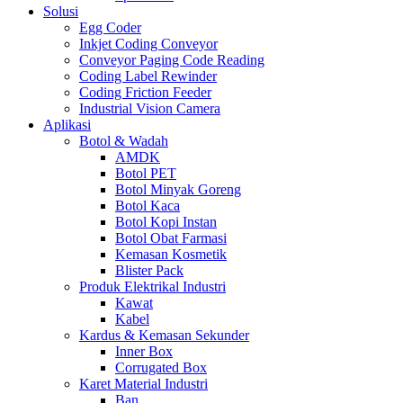
Solusi
Egg Coder
Inkjet Coding Conveyor
Conveyor Paging Code Reading
Coding Label Rewinder
Coding Friction Feeder
Industrial Vision Camera
Aplikasi
Botol & Wadah
AMDK
Botol PET
Botol Minyak Goreng
Botol Kaca
Botol Kopi Instan
Botol Obat Farmasi
Kemasan Kosmetik
Blister Pack
Produk Elektrikal Industri
Kawat
Kabel
Kardus & Kemasan Sekunder
Inner Box
Corrugated Box
Karet Material Industri
Ban