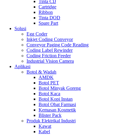
Tinta CIJ
Cartridge
Ribbon
Tinta DOD
Spare Part
Solusi
Egg Coder
Inkjet Coding Conveyor
Conveyor Paging Code Reading
Coding Label Rewinder
Coding Friction Feeder
Industrial Vision Camera
Aplikasi
Botol & Wadah
AMDK
Botol PET
Botol Minyak Goreng
Botol Kaca
Botol Kopi Instan
Botol Obat Farmasi
Kemasan Kosmetik
Blister Pack
Produk Elektrikal Industri
Kawat
Kabel