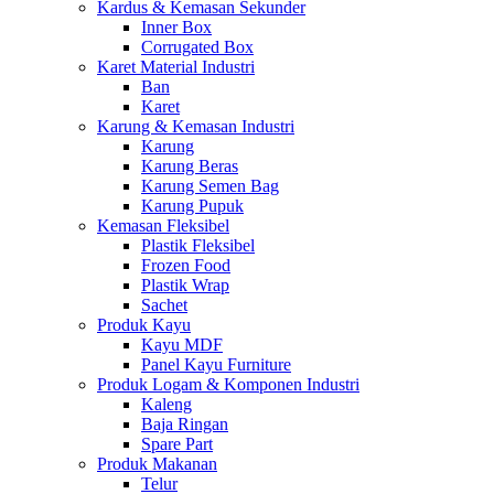
Kardus & Kemasan Sekunder
Inner Box
Corrugated Box
Karet Material Industri
Ban
Karet
Karung & Kemasan Industri
Karung
Karung Beras
Karung Semen Bag
Karung Pupuk
Kemasan Fleksibel
Plastik Fleksibel
Frozen Food
Plastik Wrap
Sachet
Produk Kayu
Kayu MDF
Panel Kayu Furniture
Produk Logam & Komponen Industri
Kaleng
Baja Ringan
Spare Part
Produk Makanan
Telur