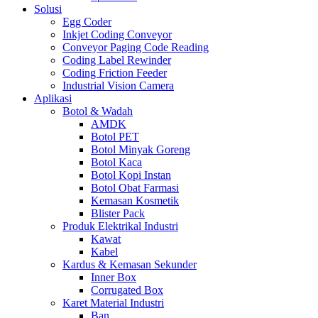
Solusi
Egg Coder
Inkjet Coding Conveyor
Conveyor Paging Code Reading
Coding Label Rewinder
Coding Friction Feeder
Industrial Vision Camera
Aplikasi
Botol & Wadah
AMDK
Botol PET
Botol Minyak Goreng
Botol Kaca
Botol Kopi Instan
Botol Obat Farmasi
Kemasan Kosmetik
Blister Pack
Produk Elektrikal Industri
Kawat
Kabel
Kardus & Kemasan Sekunder
Inner Box
Corrugated Box
Karet Material Industri
Ban