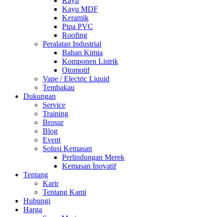
Kayu
Kayu MDF
Keramik
Pipa PVC
Roofing
Peralatan Industrial
Bahan Kimia
Komponen Listrik
Otomotif
Vape / Electric Liquid
Tembakau
Dukungan
Service
Training
Brosur
Blog
Event
Solusi Kemasan
Perlindungan Merek
Kemasan Inovatif
Tentang
Karir
Tentang Kami
Hubungi
Harga