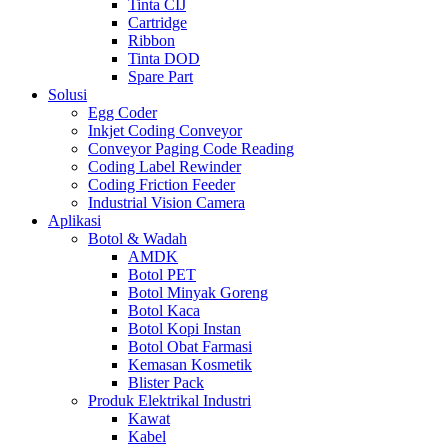
Tinta CIJ
Cartridge
Ribbon
Tinta DOD
Spare Part
Solusi
Egg Coder
Inkjet Coding Conveyor
Conveyor Paging Code Reading
Coding Label Rewinder
Coding Friction Feeder
Industrial Vision Camera
Aplikasi
Botol & Wadah
AMDK
Botol PET
Botol Minyak Goreng
Botol Kaca
Botol Kopi Instan
Botol Obat Farmasi
Kemasan Kosmetik
Blister Pack
Produk Elektrikal Industri
Kawat
Kabel