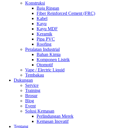
Konstruksi
Baja Ringan
Fiber Reinforced Cement (FRC)
Kabel
Kayu
Kayu MDF
Keramik
Pipa PVC
Roofing
Peralatan Industrial
Bahan Kimia
Komponen Listrik
Otomotif
Vape / Electric Liquid
Tembakau
Dukungan
Service
Training
Brosur
Blog
Event
Solusi Kemasan
Perlindungan Merek
Kemasan Inovatif
Tentang