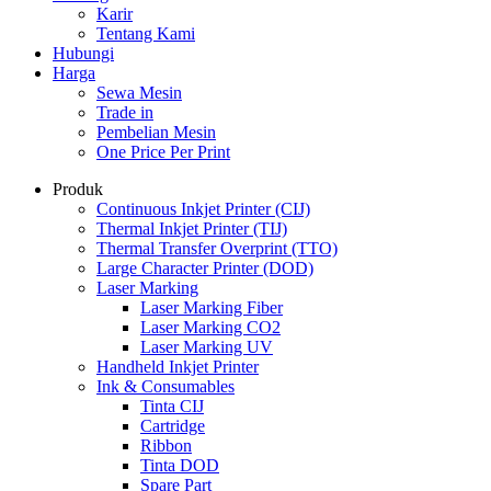
Karir
Tentang Kami
Hubungi
Harga
Sewa Mesin
Trade in
Pembelian Mesin
One Price Per Print
Produk
Continuous Inkjet Printer (CIJ)
Thermal Inkjet Printer (TIJ)
Thermal Transfer Overprint (TTO)
Large Character Printer (DOD)
Laser Marking
Laser Marking Fiber
Laser Marking CO2
Laser Marking UV
Handheld Inkjet Printer
Ink & Consumables
Tinta CIJ
Cartridge
Ribbon
Tinta DOD
Spare Part