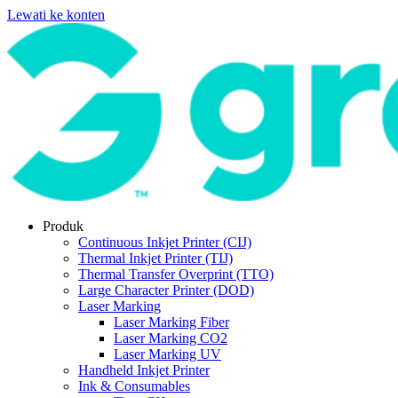
Lewati ke konten
Produk
Continuous Inkjet Printer (CIJ)
Thermal Inkjet Printer (TIJ)
Thermal Transfer Overprint (TTO)
Large Character Printer (DOD)
Laser Marking
Laser Marking Fiber
Laser Marking CO2
Laser Marking UV
Handheld Inkjet Printer
Ink & Consumables