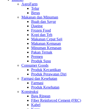
AgroFarm
Telur
Beras
Makanan dan Minuman
Buah dan Sayur
Daging
Frozen Food
Kopi dan Teh
Makanan Cepat Saji
Makanan Kemasan
Minuman Kemasan
Pakan Ternak
Permen
Produk Susu
Consumer Goods
Produk Kecantikan
Produk Perawatan Diri
Farmasi dan Kesehatan
Farmasi
Produk Kesehatan
Konstruksi
Baja Ringan
Fiber Reinforced Cement (FRC)
Kabel