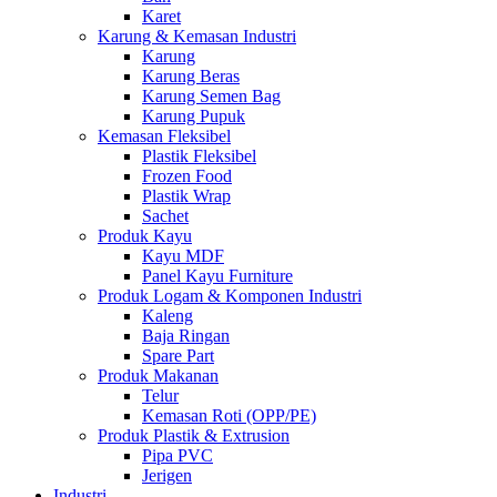
Karet
Karung & Kemasan Industri
Karung
Karung Beras
Karung Semen Bag
Karung Pupuk
Kemasan Fleksibel
Plastik Fleksibel
Frozen Food
Plastik Wrap
Sachet
Produk Kayu
Kayu MDF
Panel Kayu Furniture
Produk Logam & Komponen Industri
Kaleng
Baja Ringan
Spare Part
Produk Makanan
Telur
Kemasan Roti (OPP/PE)
Produk Plastik & Extrusion
Pipa PVC
Jerigen
Industri