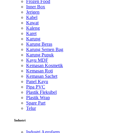
Frozen Food
Inner Box
Jerigen
Kabel
Kawat
Kaleng
Karet
Karung
Karung Beras
Karung Semen Bag
Karung Pupuk
Kayu MDF
Kemasan Kosmetik
Kemasan Roti
Kemasan Sachet
Panel Kayu
Pipa PVC
Plastik Fleksibel
Plastik Wrap
Spare Part
Telur
Industri
Industri Agrofarm