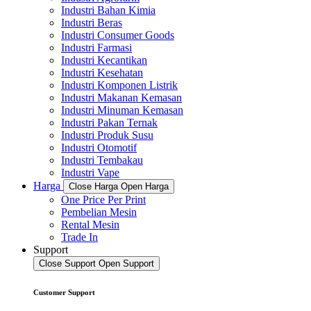
Industri Bahan Kimia
Industri Beras
Industri Consumer Goods
Industri Farmasi
Industri Kecantikan
Industri Kesehatan
Industri Komponen Listrik
Industri Makanan Kemasan
Industri Minuman Kemasan
Industri Pakan Ternak
Industri Produk Susu
Industri Otomotif
Industri Tembakau
Industri Vape
Harga
Close Harga
Open Harga
One Price Per Print
Pembelian Mesin
Rental Mesin
Trade In
Support
Close Support
Open Support
Customer Support