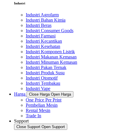
Industri
Industri Agrofarm
Industri Bahan Kimia
Industri Beras
Industri Consumer Goods
Industri Farmasi
Industri Kecantikan
Industri Kesehatan
Industri Komponen Listrik
Industri Makanan Kemasan
Industri Minuman Kemasan
Industri Pakan Ternak
Industri Produk Susu
Industri Otomotif
Industri Tembakau
Industri Vape
Harga
Close Harga
Open Harga
One Price Per Print
Pembelian Mesin
Rental Mesin
Trade In
Support
Close Support
Open Support