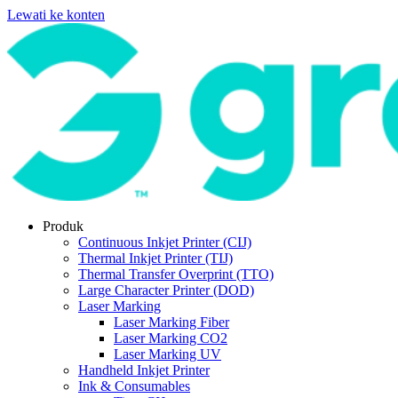
Lewati ke konten
Produk
Continuous Inkjet Printer (CIJ)
Thermal Inkjet Printer (TIJ)
Thermal Transfer Overprint (TTO)
Large Character Printer (DOD)
Laser Marking
Laser Marking Fiber
Laser Marking CO2
Laser Marking UV
Handheld Inkjet Printer
Ink & Consumables