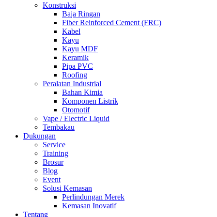
Konstruksi
Baja Ringan
Fiber Reinforced Cement (FRC)
Kabel
Kayu
Kayu MDF
Keramik
Pipa PVC
Roofing
Peralatan Industrial
Bahan Kimia
Komponen Listrik
Otomotif
Vape / Electric Liquid
Tembakau
Dukungan
Service
Training
Brosur
Blog
Event
Solusi Kemasan
Perlindungan Merek
Kemasan Inovatif
Tentang