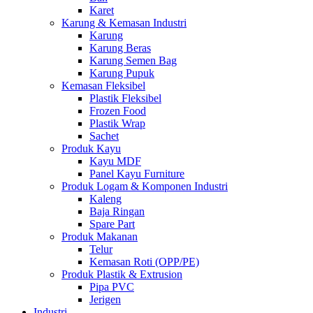
Karet
Karung & Kemasan Industri
Karung
Karung Beras
Karung Semen Bag
Karung Pupuk
Kemasan Fleksibel
Plastik Fleksibel
Frozen Food
Plastik Wrap
Sachet
Produk Kayu
Kayu MDF
Panel Kayu Furniture
Produk Logam & Komponen Industri
Kaleng
Baja Ringan
Spare Part
Produk Makanan
Telur
Kemasan Roti (OPP/PE)
Produk Plastik & Extrusion
Pipa PVC
Jerigen
Industri