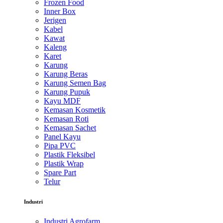
Frozen Food
Inner Box
Jerigen
Kabel
Kawat
Kaleng
Karet
Karung
Karung Beras
Karung Semen Bag
Karung Pupuk
Kayu MDF
Kemasan Kosmetik
Kemasan Roti
Kemasan Sachet
Panel Kayu
Pipa PVC
Plastik Fleksibel
Plastik Wrap
Spare Part
Telur
Industri
Industri Agrofarm