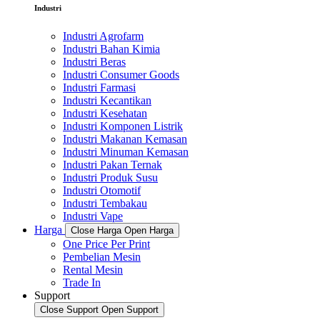
Industri
Industri Agrofarm
Industri Bahan Kimia
Industri Beras
Industri Consumer Goods
Industri Farmasi
Industri Kecantikan
Industri Kesehatan
Industri Komponen Listrik
Industri Makanan Kemasan
Industri Minuman Kemasan
Industri Pakan Ternak
Industri Produk Susu
Industri Otomotif
Industri Tembakau
Industri Vape
Harga
Close Harga
Open Harga
One Price Per Print
Pembelian Mesin
Rental Mesin
Trade In
Support
Close Support
Open Support