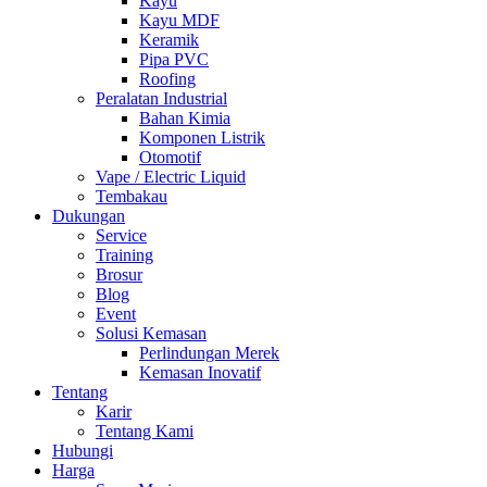
Kayu
Kayu MDF
Keramik
Pipa PVC
Roofing
Peralatan Industrial
Bahan Kimia
Komponen Listrik
Otomotif
Vape / Electric Liquid
Tembakau
Dukungan
Service
Training
Brosur
Blog
Event
Solusi Kemasan
Perlindungan Merek
Kemasan Inovatif
Tentang
Karir
Tentang Kami
Hubungi
Harga