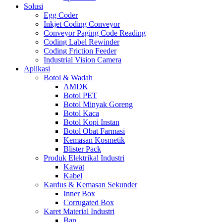
Solusi
Egg Coder
Inkjet Coding Conveyor
Conveyor Paging Code Reading
Coding Label Rewinder
Coding Friction Feeder
Industrial Vision Camera
Aplikasi
Botol & Wadah
AMDK
Botol PET
Botol Minyak Goreng
Botol Kaca
Botol Kopi Instan
Botol Obat Farmasi
Kemasan Kosmetik
Blister Pack
Produk Elektrikal Industri
Kawat
Kabel
Kardus & Kemasan Sekunder
Inner Box
Corrugated Box
Karet Material Industri
Ban