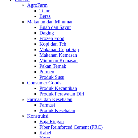
AgroFarm
Telur
Beras
Makanan dan Minuman
Buah dan Sayur
Daging
Frozen Food
Kopi dan Teh
Makanan Cepat Saji
Makanan Kemasan
Minuman Kemasan
Pakan Ternak
Permen
Produk Susu
Consumer Goods
Produk Kecantikan
Produk Perawatan Diri
Farmasi dan Kesehatan
Farmasi
Produk Kesehatan
Konstruksi
Baja Ringan
Fiber Reinforced Cement (FRC)
Kabel