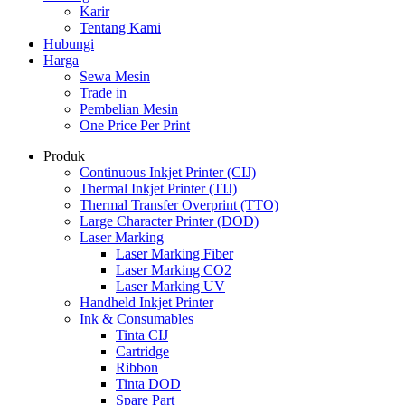
Karir
Tentang Kami
Hubungi
Harga
Sewa Mesin
Trade in
Pembelian Mesin
One Price Per Print
Produk
Continuous Inkjet Printer (CIJ)
Thermal Inkjet Printer (TIJ)
Thermal Transfer Overprint (TTO)
Large Character Printer (DOD)
Laser Marking
Laser Marking Fiber
Laser Marking CO2
Laser Marking UV
Handheld Inkjet Printer
Ink & Consumables
Tinta CIJ
Cartridge
Ribbon
Tinta DOD
Spare Part