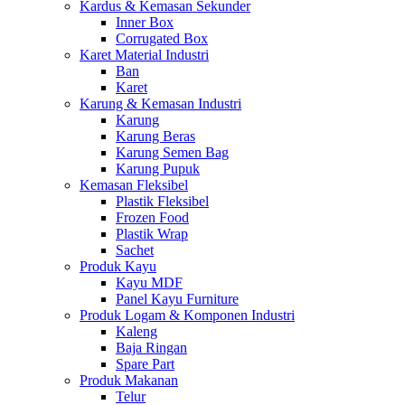
Kardus & Kemasan Sekunder
Inner Box
Corrugated Box
Karet Material Industri
Ban
Karet
Karung & Kemasan Industri
Karung
Karung Beras
Karung Semen Bag
Karung Pupuk
Kemasan Fleksibel
Plastik Fleksibel
Frozen Food
Plastik Wrap
Sachet
Produk Kayu
Kayu MDF
Panel Kayu Furniture
Produk Logam & Komponen Industri
Kaleng
Baja Ringan
Spare Part
Produk Makanan
Telur