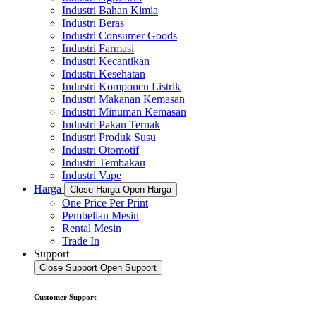
Industri Bahan Kimia
Industri Beras
Industri Consumer Goods
Industri Farmasi
Industri Kecantikan
Industri Kesehatan
Industri Komponen Listrik
Industri Makanan Kemasan
Industri Minuman Kemasan
Industri Pakan Ternak
Industri Produk Susu
Industri Otomotif
Industri Tembakau
Industri Vape
Harga
Close Harga
Open Harga
One Price Per Print
Pembelian Mesin
Rental Mesin
Trade In
Support
Close Support
Open Support
Customer Support