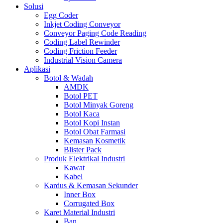
Solusi
Egg Coder
Inkjet Coding Conveyor
Conveyor Paging Code Reading
Coding Label Rewinder
Coding Friction Feeder
Industrial Vision Camera
Aplikasi
Botol & Wadah
AMDK
Botol PET
Botol Minyak Goreng
Botol Kaca
Botol Kopi Instan
Botol Obat Farmasi
Kemasan Kosmetik
Blister Pack
Produk Elektrikal Industri
Kawat
Kabel
Kardus & Kemasan Sekunder
Inner Box
Corrugated Box
Karet Material Industri
Ban