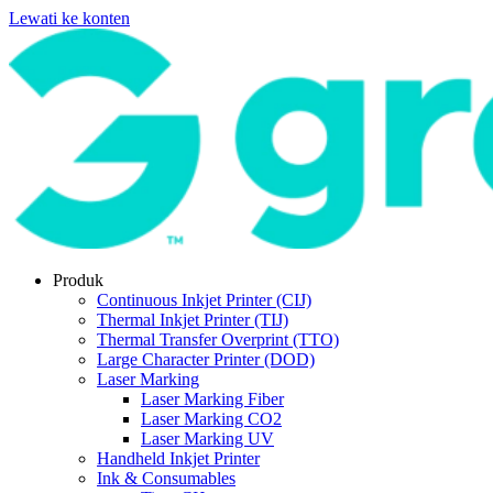
Lewati ke konten
Produk
Continuous Inkjet Printer (CIJ)
Thermal Inkjet Printer (TIJ)
Thermal Transfer Overprint (TTO)
Large Character Printer (DOD)
Laser Marking
Laser Marking Fiber
Laser Marking CO2
Laser Marking UV
Handheld Inkjet Printer
Ink & Consumables