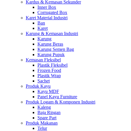
Kardus & Kemasan Sekunder
Inner Box
Corrugated Box
Karet Material Industri
Ban
Karet
Karung & Kemasan Industri
Karung
Karung Beras
Karung Semen Bag
Karung Pupuk
Kemasan Fleksibel
Plastik Fleksibel
Frozen Food
Plastik Wrap
Sachet
Produk Kayu
Kayu MDF
Panel Kayu Furniture
Produk Logam & Komponen Industri
Kaleng
Baja Ringan
Spare Part
Produk Makanan
Telur