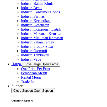
Industri Bahan Kimia
Industri Beras
Industri Consumer Goods
Industri Farmasi
Industri Kecantikan
Industri Kesehatan
Industri Komponen Listrik
Industri Makanan Kemasan
Industri Minuman Kemasan
Industri Pakan Ternak
Industri Produk Susu
Industri Otomotif
Industri Tembakau
Industri Vape
Harga
Close Harga
Open Harga
One Price Per Print
Pembelian Mesin
Rental Mesin
Trade In
Support
Close Support
Open Support
Customer Support