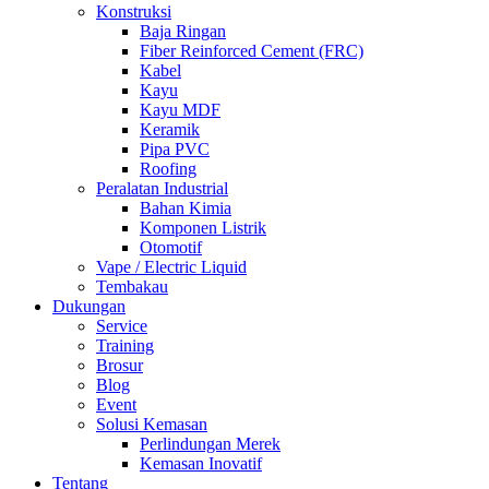
Konstruksi
Baja Ringan
Fiber Reinforced Cement (FRC)
Kabel
Kayu
Kayu MDF
Keramik
Pipa PVC
Roofing
Peralatan Industrial
Bahan Kimia
Komponen Listrik
Otomotif
Vape / Electric Liquid
Tembakau
Dukungan
Service
Training
Brosur
Blog
Event
Solusi Kemasan
Perlindungan Merek
Kemasan Inovatif
Tentang