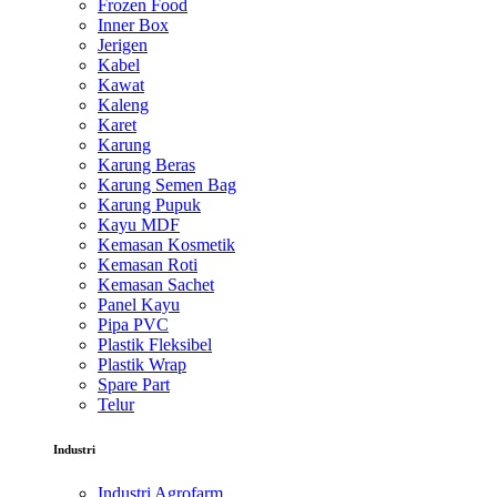
Frozen Food
Inner Box
Jerigen
Kabel
Kawat
Kaleng
Karet
Karung
Karung Beras
Karung Semen Bag
Karung Pupuk
Kayu MDF
Kemasan Kosmetik
Kemasan Roti
Kemasan Sachet
Panel Kayu
Pipa PVC
Plastik Fleksibel
Plastik Wrap
Spare Part
Telur
Industri
Industri Agrofarm