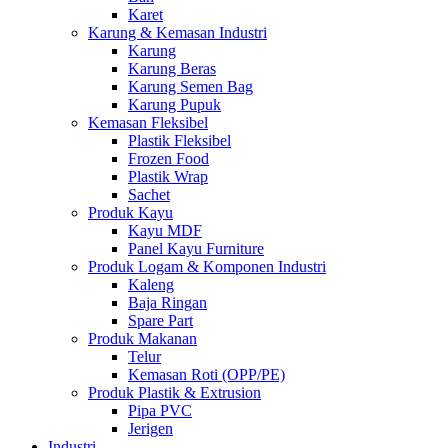
Karet
Karung & Kemasan Industri
Karung
Karung Beras
Karung Semen Bag
Karung Pupuk
Kemasan Fleksibel
Plastik Fleksibel
Frozen Food
Plastik Wrap
Sachet
Produk Kayu
Kayu MDF
Panel Kayu Furniture
Produk Logam & Komponen Industri
Kaleng
Baja Ringan
Spare Part
Produk Makanan
Telur
Kemasan Roti (OPP/PE)
Produk Plastik & Extrusion
Pipa PVC
Jerigen
Industri