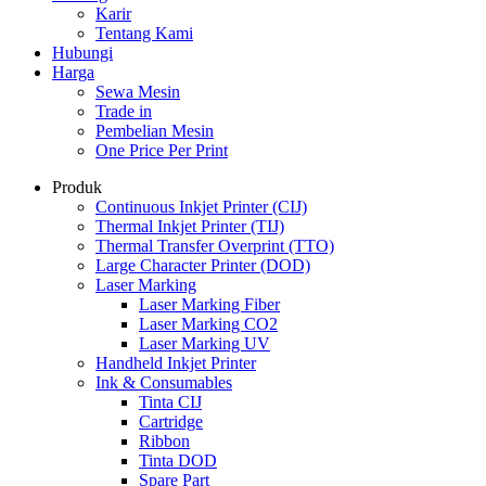
Karir
Tentang Kami
Hubungi
Harga
Sewa Mesin
Trade in
Pembelian Mesin
One Price Per Print
Produk
Continuous Inkjet Printer (CIJ)
Thermal Inkjet Printer (TIJ)
Thermal Transfer Overprint (TTO)
Large Character Printer (DOD)
Laser Marking
Laser Marking Fiber
Laser Marking CO2
Laser Marking UV
Handheld Inkjet Printer
Ink & Consumables
Tinta CIJ
Cartridge
Ribbon
Tinta DOD
Spare Part