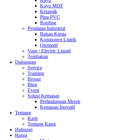
Kayu
Kayu MDF
Keramik
Pipa PVC
Roofing
Peralatan Industrial
Bahan Kimia
Komponen Listrik
Otomotif
Vape / Electric Liquid
Tembakau
Dukungan
Service
Training
Brosur
Blog
Event
Solusi Kemasan
Perlindungan Merek
Kemasan Inovatif
Tentang
Karir
Tentang Kami
Hubungi
Harga