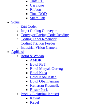
Tinta CIJ
Cartridge
Ribbon
Tinta DOD
Spare Part
Solusi
Egg Coder
Inkjet Coding Conveyor
Conveyor Paging Code Reading
Coding Label Rewinder
Coding Friction Feeder
Industrial Vision Camera
Aplikasi
Botol & Wadah
AMDK
Botol PET
Botol Minyak Goreng
Botol Kaca
Botol Kopi Instan
Botol Obat Farmasi
Kemasan Kosmetik
Blister Pack
Produk Elektrikal Industri
Kawat
Kabel