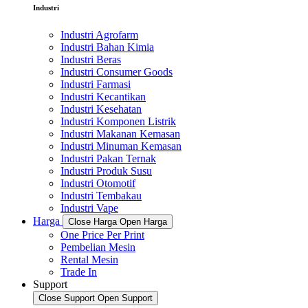
Industri
Industri Agrofarm
Industri Bahan Kimia
Industri Beras
Industri Consumer Goods
Industri Farmasi
Industri Kecantikan
Industri Kesehatan
Industri Komponen Listrik
Industri Makanan Kemasan
Industri Minuman Kemasan
Industri Pakan Ternak
Industri Produk Susu
Industri Otomotif
Industri Tembakau
Industri Vape
Harga
Close Harga
Open Harga
One Price Per Print
Pembelian Mesin
Rental Mesin
Trade In
Support
Close Support
Open Support