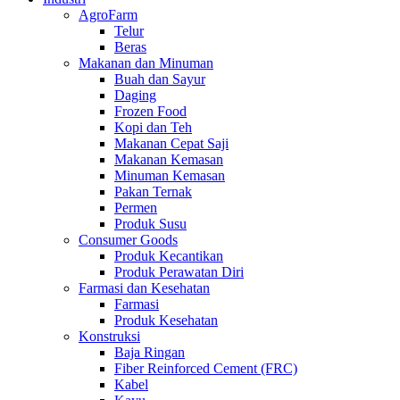
AgroFarm
Telur
Beras
Makanan dan Minuman
Buah dan Sayur
Daging
Frozen Food
Kopi dan Teh
Makanan Cepat Saji
Makanan Kemasan
Minuman Kemasan
Pakan Ternak
Permen
Produk Susu
Consumer Goods
Produk Kecantikan
Produk Perawatan Diri
Farmasi dan Kesehatan
Farmasi
Produk Kesehatan
Konstruksi
Baja Ringan
Fiber Reinforced Cement (FRC)
Kabel