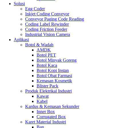
Solusi
Egg Coder
Inkjet Coding Conveyor
Conveyor Paging Code Reading
Coding Label Rewinder
Coding Friction Feeder
Industrial Vision Camera
Aplikasi
Botol & Wadah
AMDK
Botol PET
Botol Minyak Goreng
Botol Kaca
Botol Kopi Instan
Botol Obat Farmasi
Kemasan Kosmetik
Blister Pack
Produk Elektrikal Industri
Kawat
Kabel
Kardus & Kemasan Sekunder
Inner Box
Corrugated Box
Karet Material Industri
Ban