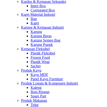
Kardus & Kemasan Sekunder
Inner Box
Corrugated Box
Karet Material Industri
Ban
Karet
Karung & Kemasan Industri
Karung
Karung Beras
Karung Semen Bag
Karung Pupuk
Kemasan Fleksibel
Plastik Fleksibel
Frozen Food
Plastik Wrap
Sachet
Produk Kayu
Kayu MDF
Panel Kayu Furniture
Produk Logam & Komponen Industri
Kaleng
Baja Ringan
Spare Part
Produk Makanan
Telur