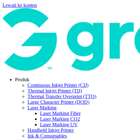
Lewati ke konten
Produk
Continuous Inkjet Printer (CIJ)
Thermal Inkjet Printer (TIJ)
Thermal Transfer Overprint (TTO)
Large Character Printer (DOD)
Laser Marking
Laser Marking Fiber
Laser Marking CO2
Laser Marking UV
Handheld Inkjet Printer
Ink & Consumables