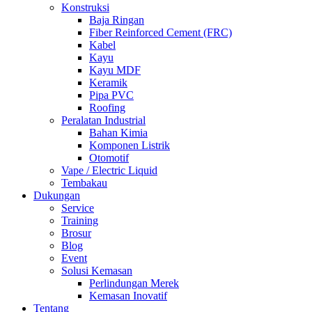
Konstruksi
Baja Ringan
Fiber Reinforced Cement (FRC)
Kabel
Kayu
Kayu MDF
Keramik
Pipa PVC
Roofing
Peralatan Industrial
Bahan Kimia
Komponen Listrik
Otomotif
Vape / Electric Liquid
Tembakau
Dukungan
Service
Training
Brosur
Blog
Event
Solusi Kemasan
Perlindungan Merek
Kemasan Inovatif
Tentang