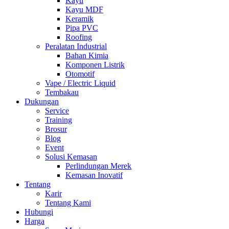
Kayu
Kayu MDF
Keramik
Pipa PVC
Roofing
Peralatan Industrial
Bahan Kimia
Komponen Listrik
Otomotif
Vape / Electric Liquid
Tembakau
Dukungan
Service
Training
Brosur
Blog
Event
Solusi Kemasan
Perlindungan Merek
Kemasan Inovatif
Tentang
Karir
Tentang Kami
Hubungi
Harga