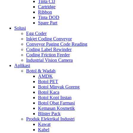
Tinta CIJ
Cartridge
Ribbon
Tinta DOD
Spare Part
Solusi
Egg Coder
Inkjet Coding Conveyor
Conveyor Paging Code Reading
Coding Label Rewinder
Coding Friction Feeder
Industrial Vision Camera
Aplikasi
Botol & Wadah
AMDK
Botol PET
Botol Minyak Goreng
Botol Kaca
Botol Kopi Instan
Botol Obat Farmasi
Kemasan Kosmetik
Blister Pack
Produk Elektrikal Industri
Kawat
Kabel