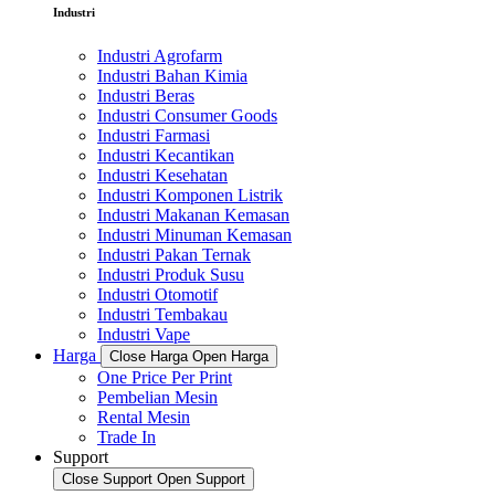
Industri
Industri Agrofarm
Industri Bahan Kimia
Industri Beras
Industri Consumer Goods
Industri Farmasi
Industri Kecantikan
Industri Kesehatan
Industri Komponen Listrik
Industri Makanan Kemasan
Industri Minuman Kemasan
Industri Pakan Ternak
Industri Produk Susu
Industri Otomotif
Industri Tembakau
Industri Vape
Harga
Close Harga
Open Harga
One Price Per Print
Pembelian Mesin
Rental Mesin
Trade In
Support
Close Support
Open Support