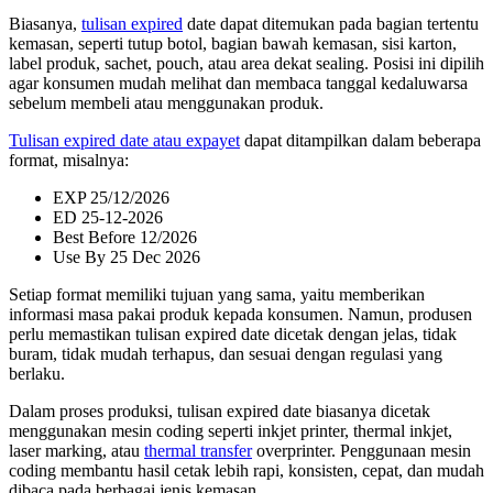
Biasanya,
tulisan expired
date dapat ditemukan pada bagian tertentu
kemasan, seperti tutup botol, bagian bawah kemasan, sisi karton,
label produk, sachet, pouch, atau area dekat sealing. Posisi ini dipilih
agar konsumen mudah melihat dan membaca tanggal kedaluwarsa
sebelum membeli atau menggunakan produk.
Tulisan expired date atau expayet
dapat ditampilkan dalam beberapa
format, misalnya:
EXP 25/12/2026
ED 25-12-2026
Best Before 12/2026
Use By 25 Dec 2026
Setiap format memiliki tujuan yang sama, yaitu memberikan
informasi masa pakai produk kepada konsumen. Namun, produsen
perlu memastikan tulisan expired date dicetak dengan jelas, tidak
buram, tidak mudah terhapus, dan sesuai dengan regulasi yang
berlaku.
Dalam proses produksi, tulisan expired date biasanya dicetak
menggunakan mesin coding seperti inkjet printer, thermal inkjet,
laser marking, atau
thermal transfer
overprinter. Penggunaan mesin
coding membantu hasil cetak lebih rapi, konsisten, cepat, dan mudah
dibaca pada berbagai jenis kemasan.