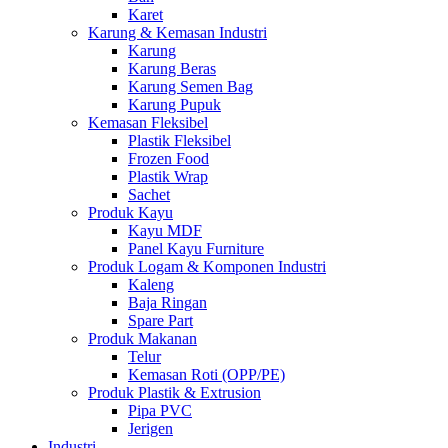
Karet
Karung & Kemasan Industri
Karung
Karung Beras
Karung Semen Bag
Karung Pupuk
Kemasan Fleksibel
Plastik Fleksibel
Frozen Food
Plastik Wrap
Sachet
Produk Kayu
Kayu MDF
Panel Kayu Furniture
Produk Logam & Komponen Industri
Kaleng
Baja Ringan
Spare Part
Produk Makanan
Telur
Kemasan Roti (OPP/PE)
Produk Plastik & Extrusion
Pipa PVC
Jerigen
Industri