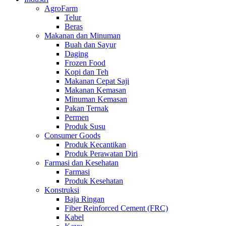
AgroFarm
Telur
Beras
Makanan dan Minuman
Buah dan Sayur
Daging
Frozen Food
Kopi dan Teh
Makanan Cepat Saji
Makanan Kemasan
Minuman Kemasan
Pakan Ternak
Permen
Produk Susu
Consumer Goods
Produk Kecantikan
Produk Perawatan Diri
Farmasi dan Kesehatan
Farmasi
Produk Kesehatan
Konstruksi
Baja Ringan
Fiber Reinforced Cement (FRC)
Kabel