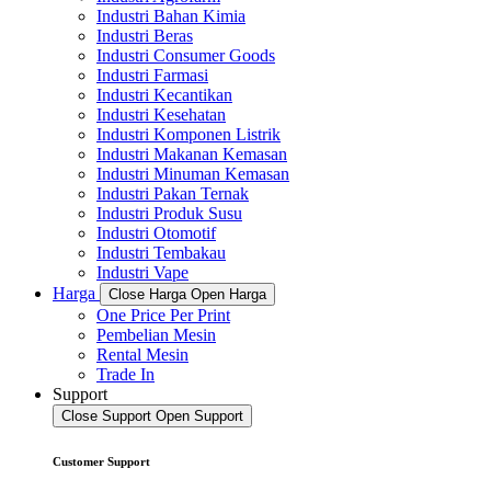
Industri Bahan Kimia
Industri Beras
Industri Consumer Goods
Industri Farmasi
Industri Kecantikan
Industri Kesehatan
Industri Komponen Listrik
Industri Makanan Kemasan
Industri Minuman Kemasan
Industri Pakan Ternak
Industri Produk Susu
Industri Otomotif
Industri Tembakau
Industri Vape
Harga
Close Harga
Open Harga
One Price Per Print
Pembelian Mesin
Rental Mesin
Trade In
Support
Close Support
Open Support
Customer Support