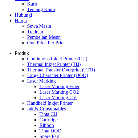
Karir
Tentang Kami
Hubungi
Harga
Sewa Mesin
Trade in
Pembelian Mesin
One Price Per Print
Produk
Continuous Inkjet Printer (CIJ)
Thermal Inkjet Printer (TIJ)
Thermal Transfer Overprint (TTO)
Large Character Printer (DOD)
Laser Marking
Laser Marking Fiber
Laser Marking CO2
Laser Marking UV
Handheld Inkjet Printer
Ink & Consumables
Tinta CIJ
Cartridge
Ribbon
Tinta DOD
Spare Part