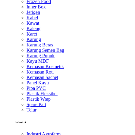
Frozen Food
Inner Box
Jerigen
Kabel
Kawat
Kaleng
Karet
Karung
Karung Beras
Karung Semen Bag
Karung Pupuk
Kayu MDF
Kemasan Kosmetik
Kemasan Roti
Kemasan Sachet
Panel Kayu
Pipa PVC
Plastik Fleksibel
Plastik Wrap
Spare Part
Telur
Industri
Industri Agrofarm