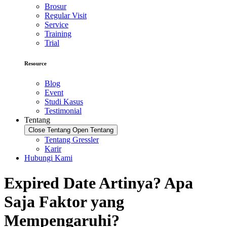
Brosur
Regular Visit
Service
Training
Trial
Resource
Blog
Event
Studi Kasus
Testimonial
Tentang
Close Tentang
Open Tentang
Tentang Gressler
Karir
Hubungi Kami
Expired Date Artinya? Apa
Saja Faktor yang
Mempengaruhi?