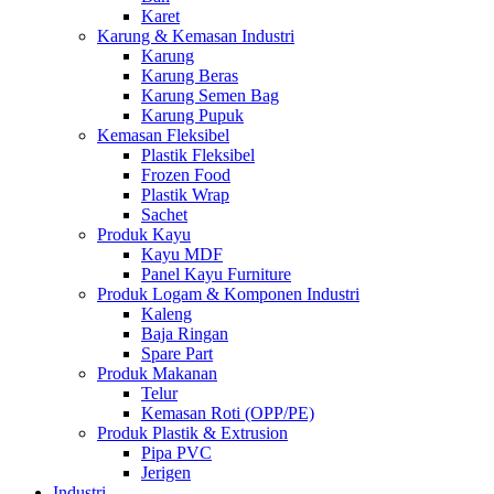
Karet
Karung & Kemasan Industri
Karung
Karung Beras
Karung Semen Bag
Karung Pupuk
Kemasan Fleksibel
Plastik Fleksibel
Frozen Food
Plastik Wrap
Sachet
Produk Kayu
Kayu MDF
Panel Kayu Furniture
Produk Logam & Komponen Industri
Kaleng
Baja Ringan
Spare Part
Produk Makanan
Telur
Kemasan Roti (OPP/PE)
Produk Plastik & Extrusion
Pipa PVC
Jerigen
Industri