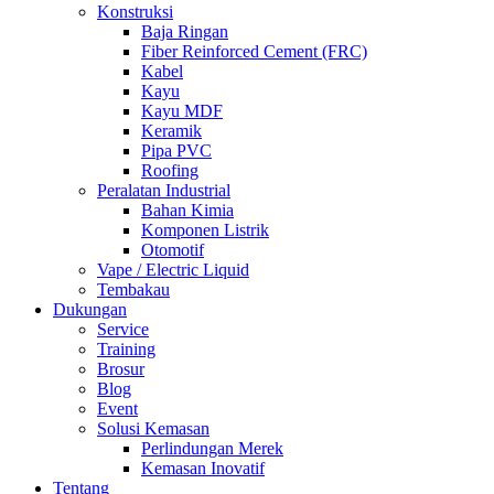
Konstruksi
Baja Ringan
Fiber Reinforced Cement (FRC)
Kabel
Kayu
Kayu MDF
Keramik
Pipa PVC
Roofing
Peralatan Industrial
Bahan Kimia
Komponen Listrik
Otomotif
Vape / Electric Liquid
Tembakau
Dukungan
Service
Training
Brosur
Blog
Event
Solusi Kemasan
Perlindungan Merek
Kemasan Inovatif
Tentang