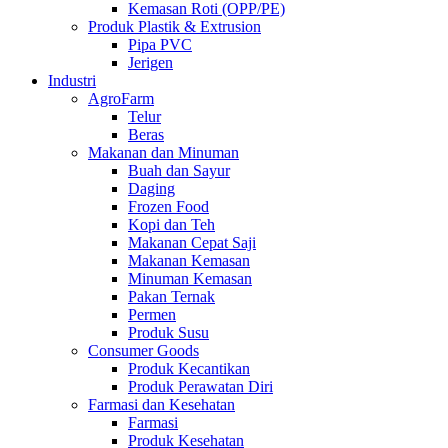
Kemasan Roti (OPP/PE)
Produk Plastik & Extrusion
Pipa PVC
Jerigen
Industri
AgroFarm
Telur
Beras
Makanan dan Minuman
Buah dan Sayur
Daging
Frozen Food
Kopi dan Teh
Makanan Cepat Saji
Makanan Kemasan
Minuman Kemasan
Pakan Ternak
Permen
Produk Susu
Consumer Goods
Produk Kecantikan
Produk Perawatan Diri
Farmasi dan Kesehatan
Farmasi
Produk Kesehatan