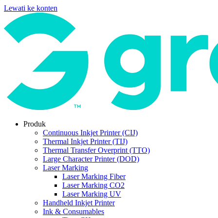
Lewati ke konten
Produk
Continuous Inkjet Printer (CIJ)
Thermal Inkjet Printer (TIJ)
Thermal Transfer Overprint (TTO)
Large Character Printer (DOD)
Laser Marking
Laser Marking Fiber
Laser Marking CO2
Laser Marking UV
Handheld Inkjet Printer
Ink & Consumables