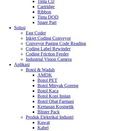
Tinta CIJ
Cartridge
Ribbon
Tinta DOD
Spare Part
Solusi
Egg Coder
Inkjet Coding Conveyor
Conveyor Paging Code Reading
Coding Label Rewinder
Coding Friction Feeder
Industrial Vision Camera
Aplikasi
Botol & Wadah
AMDK
Botol PET
Botol Minyak Goreng
Botol Kaca
Botol Kopi Instan
Botol Obat Farmasi
Kemasan Kosmetik
Blister Pack
Produk Elektrikal Industri
Kawat
Kabel