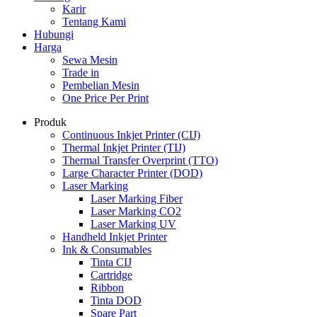
Karir
Tentang Kami
Hubungi
Harga
Sewa Mesin
Trade in
Pembelian Mesin
One Price Per Print
Produk
Continuous Inkjet Printer (CIJ)
Thermal Inkjet Printer (TIJ)
Thermal Transfer Overprint (TTO)
Large Character Printer (DOD)
Laser Marking
Laser Marking Fiber
Laser Marking CO2
Laser Marking UV
Handheld Inkjet Printer
Ink & Consumables
Tinta CIJ
Cartridge
Ribbon
Tinta DOD
Spare Part