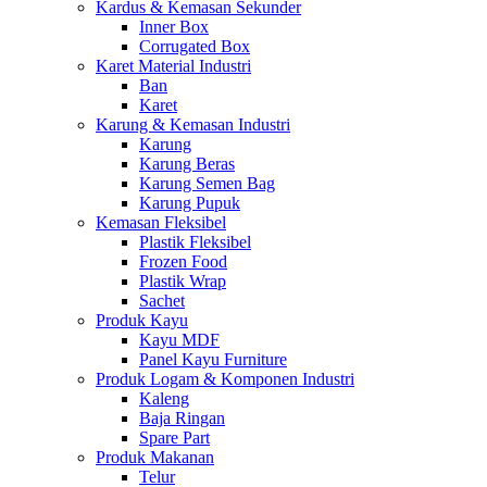
Kardus & Kemasan Sekunder
Inner Box
Corrugated Box
Karet Material Industri
Ban
Karet
Karung & Kemasan Industri
Karung
Karung Beras
Karung Semen Bag
Karung Pupuk
Kemasan Fleksibel
Plastik Fleksibel
Frozen Food
Plastik Wrap
Sachet
Produk Kayu
Kayu MDF
Panel Kayu Furniture
Produk Logam & Komponen Industri
Kaleng
Baja Ringan
Spare Part
Produk Makanan
Telur