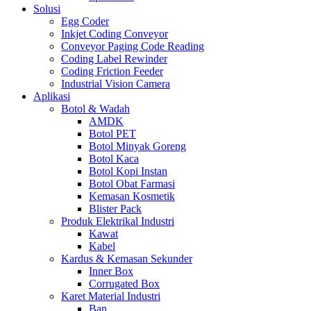
Solusi
Egg Coder
Inkjet Coding Conveyor
Conveyor Paging Code Reading
Coding Label Rewinder
Coding Friction Feeder
Industrial Vision Camera
Aplikasi
Botol & Wadah
AMDK
Botol PET
Botol Minyak Goreng
Botol Kaca
Botol Kopi Instan
Botol Obat Farmasi
Kemasan Kosmetik
Blister Pack
Produk Elektrikal Industri
Kawat
Kabel
Kardus & Kemasan Sekunder
Inner Box
Corrugated Box
Karet Material Industri
Ban