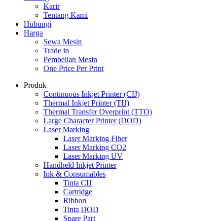
Karir
Tentang Kami
Hubungi
Harga
Sewa Mesin
Trade in
Pembelian Mesin
One Price Per Print
Produk
Continuous Inkjet Printer (CIJ)
Thermal Inkjet Printer (TIJ)
Thermal Transfer Overprint (TTO)
Large Character Printer (DOD)
Laser Marking
Laser Marking Fiber
Laser Marking CO2
Laser Marking UV
Handheld Inkjet Printer
Ink & Consumables
Tinta CIJ
Cartridge
Ribbon
Tinta DOD
Spare Part