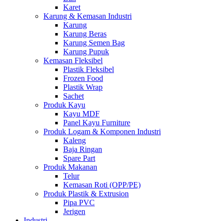
Karet
Karung & Kemasan Industri
Karung
Karung Beras
Karung Semen Bag
Karung Pupuk
Kemasan Fleksibel
Plastik Fleksibel
Frozen Food
Plastik Wrap
Sachet
Produk Kayu
Kayu MDF
Panel Kayu Furniture
Produk Logam & Komponen Industri
Kaleng
Baja Ringan
Spare Part
Produk Makanan
Telur
Kemasan Roti (OPP/PE)
Produk Plastik & Extrusion
Pipa PVC
Jerigen
Industri