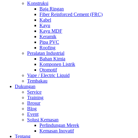
Konstruksi
Baja Ringan
Fiber Reinforced Cement (FRC)
Kabel
Kayu
Kayu MDF
Keramik
Pipa PVC
Roofing
Peralatan Industrial
Bahan Kimia
Komponen Listrik
Otomotif
Vape / Electric Liquid
Tembakau
Dukungan
Service
Training
Brosur
Blog
Event
Solusi Kemasan
Perlindungan Merek
Kemasan Inovatif
Tentang