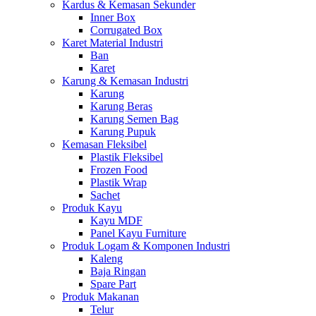
Kardus & Kemasan Sekunder
Inner Box
Corrugated Box
Karet Material Industri
Ban
Karet
Karung & Kemasan Industri
Karung
Karung Beras
Karung Semen Bag
Karung Pupuk
Kemasan Fleksibel
Plastik Fleksibel
Frozen Food
Plastik Wrap
Sachet
Produk Kayu
Kayu MDF
Panel Kayu Furniture
Produk Logam & Komponen Industri
Kaleng
Baja Ringan
Spare Part
Produk Makanan
Telur