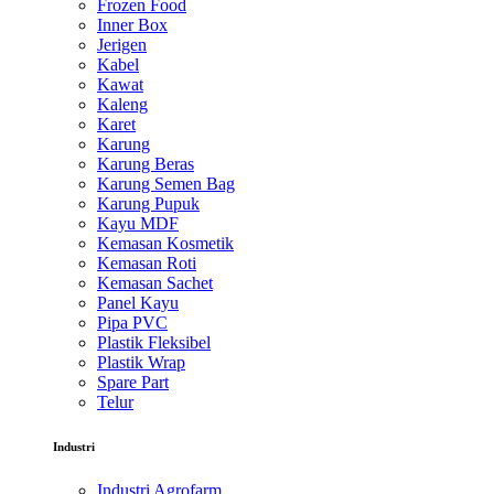
Frozen Food
Inner Box
Jerigen
Kabel
Kawat
Kaleng
Karet
Karung
Karung Beras
Karung Semen Bag
Karung Pupuk
Kayu MDF
Kemasan Kosmetik
Kemasan Roti
Kemasan Sachet
Panel Kayu
Pipa PVC
Plastik Fleksibel
Plastik Wrap
Spare Part
Telur
Industri
Industri Agrofarm