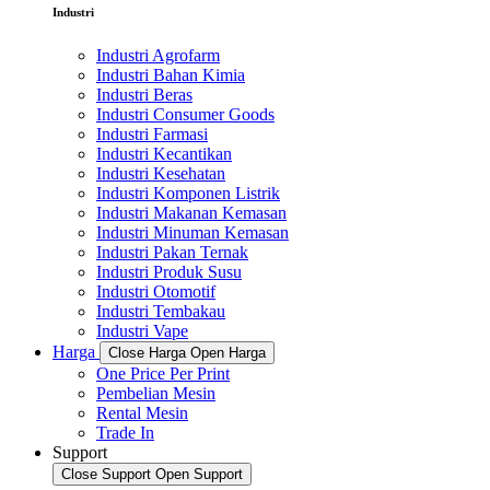
Industri
Industri Agrofarm
Industri Bahan Kimia
Industri Beras
Industri Consumer Goods
Industri Farmasi
Industri Kecantikan
Industri Kesehatan
Industri Komponen Listrik
Industri Makanan Kemasan
Industri Minuman Kemasan
Industri Pakan Ternak
Industri Produk Susu
Industri Otomotif
Industri Tembakau
Industri Vape
Harga
Close Harga
Open Harga
One Price Per Print
Pembelian Mesin
Rental Mesin
Trade In
Support
Close Support
Open Support