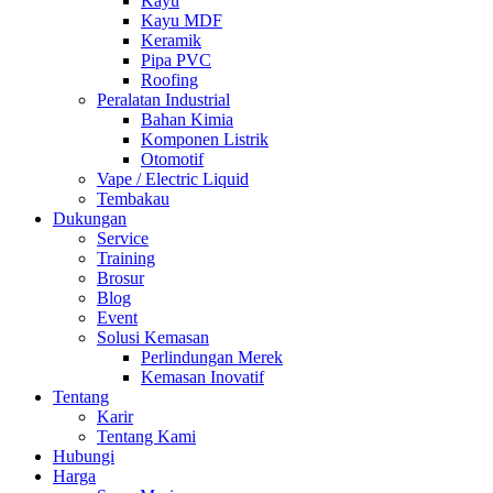
Kayu
Kayu MDF
Keramik
Pipa PVC
Roofing
Peralatan Industrial
Bahan Kimia
Komponen Listrik
Otomotif
Vape / Electric Liquid
Tembakau
Dukungan
Service
Training
Brosur
Blog
Event
Solusi Kemasan
Perlindungan Merek
Kemasan Inovatif
Tentang
Karir
Tentang Kami
Hubungi
Harga