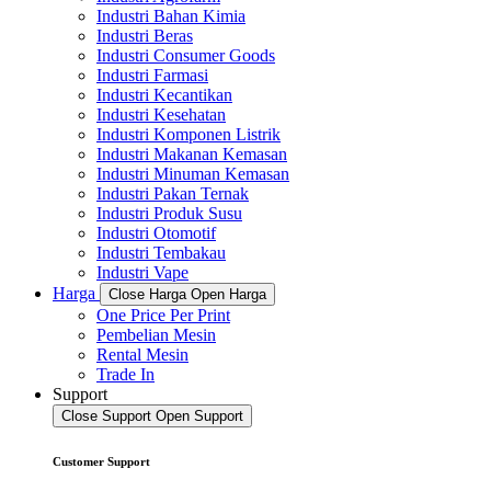
Industri Bahan Kimia
Industri Beras
Industri Consumer Goods
Industri Farmasi
Industri Kecantikan
Industri Kesehatan
Industri Komponen Listrik
Industri Makanan Kemasan
Industri Minuman Kemasan
Industri Pakan Ternak
Industri Produk Susu
Industri Otomotif
Industri Tembakau
Industri Vape
Harga
Close Harga
Open Harga
One Price Per Print
Pembelian Mesin
Rental Mesin
Trade In
Support
Close Support
Open Support
Customer Support