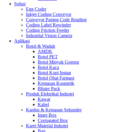
Solusi
Egg Coder
Inkjet Coding Conveyor
Conveyor Paging Code Reading
Coding Label Rewinder
Coding Friction Feeder
Industrial Vision Camera
Aplikasi
Botol & Wadah
AMDK
Botol PET
Botol Minyak Goreng
Botol Kaca
Botol Kopi Instan
Botol Obat Farmasi
Kemasan Kosmetik
Blister Pack
Produk Elektrikal Industri
Kawat
Kabel
Kardus & Kemasan Sekunder
Inner Box
Corrugated Box
Karet Material Industri
Ban