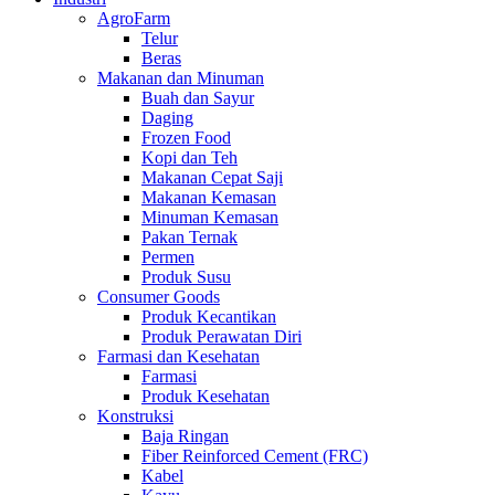
AgroFarm
Telur
Beras
Makanan dan Minuman
Buah dan Sayur
Daging
Frozen Food
Kopi dan Teh
Makanan Cepat Saji
Makanan Kemasan
Minuman Kemasan
Pakan Ternak
Permen
Produk Susu
Consumer Goods
Produk Kecantikan
Produk Perawatan Diri
Farmasi dan Kesehatan
Farmasi
Produk Kesehatan
Konstruksi
Baja Ringan
Fiber Reinforced Cement (FRC)
Kabel