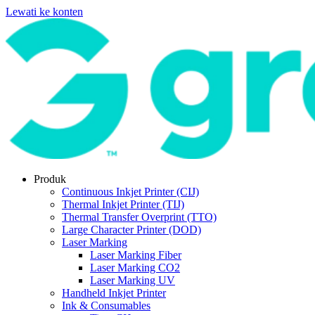
Lewati ke konten
Produk
Continuous Inkjet Printer (CIJ)
Thermal Inkjet Printer (TIJ)
Thermal Transfer Overprint (TTO)
Large Character Printer (DOD)
Laser Marking
Laser Marking Fiber
Laser Marking CO2
Laser Marking UV
Handheld Inkjet Printer
Ink & Consumables