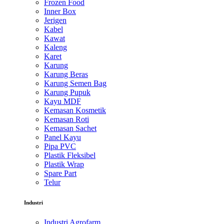
Frozen Food
Inner Box
Jerigen
Kabel
Kawat
Kaleng
Karet
Karung
Karung Beras
Karung Semen Bag
Karung Pupuk
Kayu MDF
Kemasan Kosmetik
Kemasan Roti
Kemasan Sachet
Panel Kayu
Pipa PVC
Plastik Fleksibel
Plastik Wrap
Spare Part
Telur
Industri
Industri Agrofarm