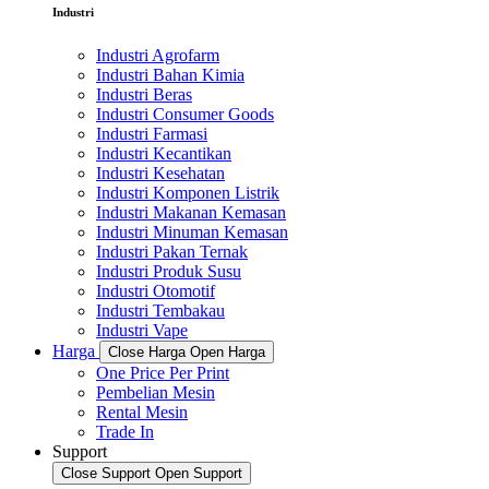
Industri
Industri Agrofarm
Industri Bahan Kimia
Industri Beras
Industri Consumer Goods
Industri Farmasi
Industri Kecantikan
Industri Kesehatan
Industri Komponen Listrik
Industri Makanan Kemasan
Industri Minuman Kemasan
Industri Pakan Ternak
Industri Produk Susu
Industri Otomotif
Industri Tembakau
Industri Vape
Harga
Close Harga
Open Harga
One Price Per Print
Pembelian Mesin
Rental Mesin
Trade In
Support
Close Support
Open Support