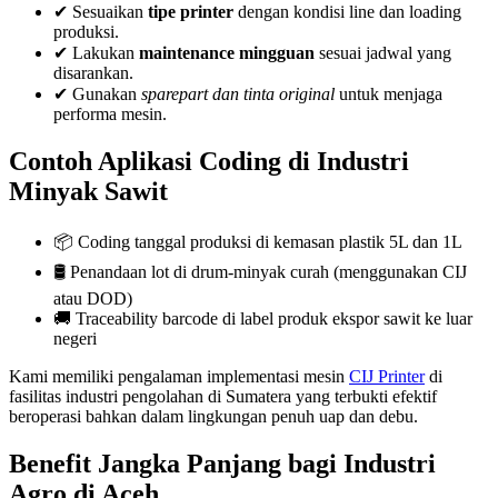
✔ Sesuaikan
tipe printer
dengan kondisi line dan loading
produksi.
✔ Lakukan
maintenance mingguan
sesuai jadwal yang
disarankan.
✔ Gunakan
sparepart dan tinta original
untuk menjaga
performa mesin.
Contoh Aplikasi Coding di Industri
Minyak Sawit
📦 Coding tanggal produksi di kemasan plastik 5L dan 1L
🛢 Penandaan lot di drum-minyak curah (menggunakan CIJ
atau DOD)
🚚 Traceability barcode di label produk ekspor sawit ke luar
negeri
Kami memiliki pengalaman implementasi mesin
CIJ Printer
di
fasilitas industri pengolahan di Sumatera yang terbukti efektif
beroperasi bahkan dalam lingkungan penuh uap dan debu.
Benefit Jangka Panjang bagi Industri
Agro di Aceh