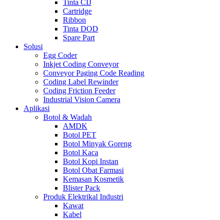
Tinta CIJ
Cartridge
Ribbon
Tinta DOD
Spare Part
Solusi
Egg Coder
Inkjet Coding Conveyor
Conveyor Paging Code Reading
Coding Label Rewinder
Coding Friction Feeder
Industrial Vision Camera
Aplikasi
Botol & Wadah
AMDK
Botol PET
Botol Minyak Goreng
Botol Kaca
Botol Kopi Instan
Botol Obat Farmasi
Kemasan Kosmetik
Blister Pack
Produk Elektrikal Industri
Kawat
Kabel