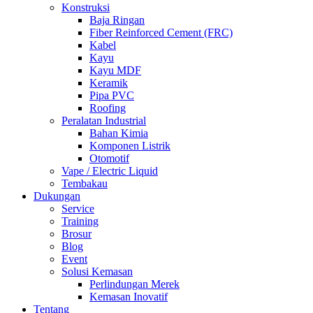
Konstruksi
Baja Ringan
Fiber Reinforced Cement (FRC)
Kabel
Kayu
Kayu MDF
Keramik
Pipa PVC
Roofing
Peralatan Industrial
Bahan Kimia
Komponen Listrik
Otomotif
Vape / Electric Liquid
Tembakau
Dukungan
Service
Training
Brosur
Blog
Event
Solusi Kemasan
Perlindungan Merek
Kemasan Inovatif
Tentang