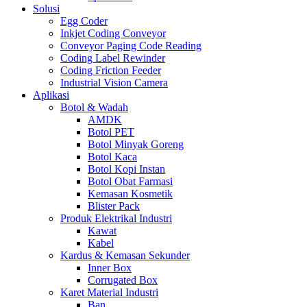
Solusi
Egg Coder
Inkjet Coding Conveyor
Conveyor Paging Code Reading
Coding Label Rewinder
Coding Friction Feeder
Industrial Vision Camera
Aplikasi
Botol & Wadah
AMDK
Botol PET
Botol Minyak Goreng
Botol Kaca
Botol Kopi Instan
Botol Obat Farmasi
Kemasan Kosmetik
Blister Pack
Produk Elektrikal Industri
Kawat
Kabel
Kardus & Kemasan Sekunder
Inner Box
Corrugated Box
Karet Material Industri
Ban