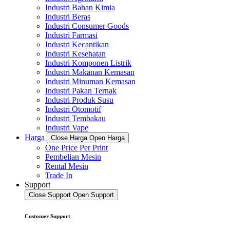
Industri Bahan Kimia
Industri Beras
Industri Consumer Goods
Industri Farmasi
Industri Kecantikan
Industri Kesehatan
Industri Komponen Listrik
Industri Makanan Kemasan
Industri Minuman Kemasan
Industri Pakan Ternak
Industri Produk Susu
Industri Otomotif
Industri Tembakau
Industri Vape
Harga
Close Harga
Open Harga
One Price Per Print
Pembelian Mesin
Rental Mesin
Trade In
Support
Close Support
Open Support
Customer Support