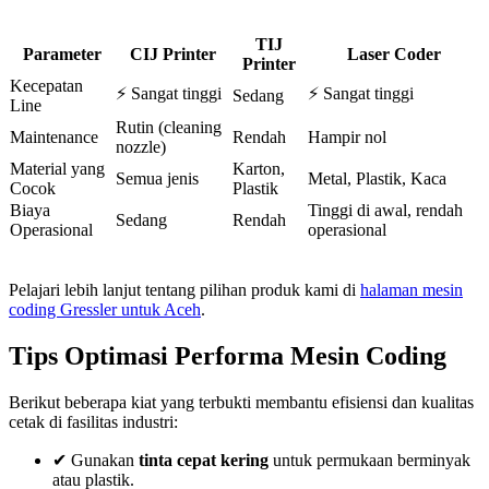
TIJ
Parameter
CIJ Printer
Laser Coder
Printer
Kecepatan
⚡ Sangat tinggi
⚡ Sangat tinggi
Sedang
Line
Rutin (cleaning
Maintenance
Rendah
Hampir nol
nozzle)
Material yang
Karton,
Semua jenis
Metal, Plastik, Kaca
Cocok
Plastik
Biaya
Tinggi di awal, rendah
Sedang
Rendah
Operasional
operasional
Pelajari lebih lanjut tentang pilihan produk kami di
halaman mesin
coding Gressler untuk Aceh
.
Tips Optimasi Performa Mesin Coding
Berikut beberapa kiat yang terbukti membantu efisiensi dan kualitas
cetak di fasilitas industri:
✔ Gunakan
tinta cepat kering
untuk permukaan berminyak
atau plastik.