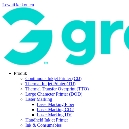
Lewati ke konten
Produk
Continuous Inkjet Printer (CIJ)
Thermal Inkjet Printer (TIJ)
Thermal Transfer Overprint (TTO)
Large Character Printer (DOD)
Laser Marking
Laser Marking Fiber
Laser Marking CO2
Laser Marking UV
Handheld Inkjet Printer
Ink & Consumables