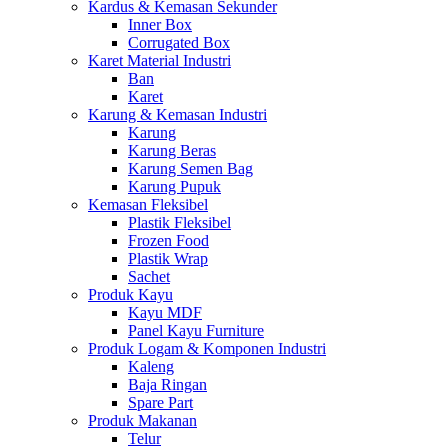
Kardus & Kemasan Sekunder
Inner Box
Corrugated Box
Karet Material Industri
Ban
Karet
Karung & Kemasan Industri
Karung
Karung Beras
Karung Semen Bag
Karung Pupuk
Kemasan Fleksibel
Plastik Fleksibel
Frozen Food
Plastik Wrap
Sachet
Produk Kayu
Kayu MDF
Panel Kayu Furniture
Produk Logam & Komponen Industri
Kaleng
Baja Ringan
Spare Part
Produk Makanan
Telur