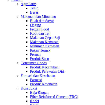
AgroFarm
Telur
Beras
Makanan dan Minuman
Buah dan Sayur
Daging
Frozen Food
Kopi dan Teh
Makanan Cepat Saji
Makanan Kemasan
Minuman Kemasan
Pakan Ternak
Permen
Produk Susu
Consumer Goods
Produk Kecantikan
Produk Perawatan Diri
Farmasi dan Kesehatan
Farmasi
Produk Kesehatan
Konstruksi
Baja Ringan
Fiber Reinforced Cement (FRC)
Kabel