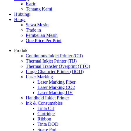
Karir
Tentang Kami
Hubungi
Harga
Sewa Mesin
Trade in
Pembelian Mesin
One Price Per Print
Produk
Continuous Inkjet Printer (CIJ)
Thermal Inkjet Printer (TIJ)
Thermal Transfer Overprint (TTO)
Large Character Printer (DOD)
Laser Marking
Laser Marking Fiber
Laser Marking CO2
Laser Marking UV
Handheld Inkjet Printer
Ink & Consumables
Tinta CIJ
Cartridge
Ribbon
Tinta DOD
Spare Part