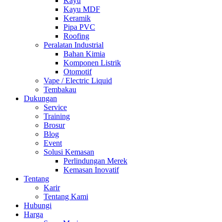
Kayu
Kayu MDF
Keramik
Pipa PVC
Roofing
Peralatan Industrial
Bahan Kimia
Komponen Listrik
Otomotif
Vape / Electric Liquid
Tembakau
Dukungan
Service
Training
Brosur
Blog
Event
Solusi Kemasan
Perlindungan Merek
Kemasan Inovatif
Tentang
Karir
Tentang Kami
Hubungi
Harga