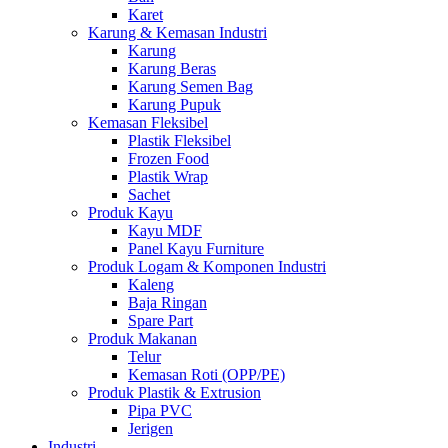
Karet
Karung & Kemasan Industri
Karung
Karung Beras
Karung Semen Bag
Karung Pupuk
Kemasan Fleksibel
Plastik Fleksibel
Frozen Food
Plastik Wrap
Sachet
Produk Kayu
Kayu MDF
Panel Kayu Furniture
Produk Logam & Komponen Industri
Kaleng
Baja Ringan
Spare Part
Produk Makanan
Telur
Kemasan Roti (OPP/PE)
Produk Plastik & Extrusion
Pipa PVC
Jerigen
Industri