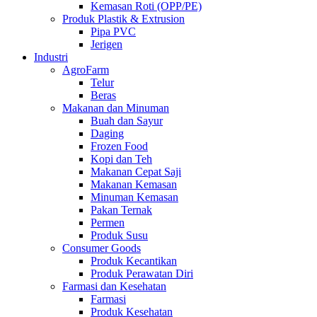
Kemasan Roti (OPP/PE)
Produk Plastik & Extrusion
Pipa PVC
Jerigen
Industri
AgroFarm
Telur
Beras
Makanan dan Minuman
Buah dan Sayur
Daging
Frozen Food
Kopi dan Teh
Makanan Cepat Saji
Makanan Kemasan
Minuman Kemasan
Pakan Ternak
Permen
Produk Susu
Consumer Goods
Produk Kecantikan
Produk Perawatan Diri
Farmasi dan Kesehatan
Farmasi
Produk Kesehatan