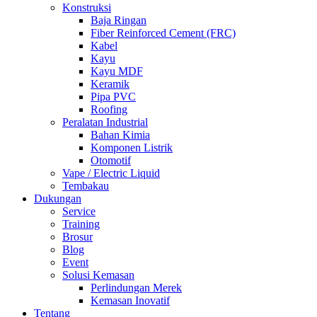
Konstruksi
Baja Ringan
Fiber Reinforced Cement (FRC)
Kabel
Kayu
Kayu MDF
Keramik
Pipa PVC
Roofing
Peralatan Industrial
Bahan Kimia
Komponen Listrik
Otomotif
Vape / Electric Liquid
Tembakau
Dukungan
Service
Training
Brosur
Blog
Event
Solusi Kemasan
Perlindungan Merek
Kemasan Inovatif
Tentang