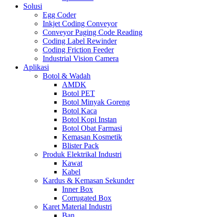
Solusi
Egg Coder
Inkjet Coding Conveyor
Conveyor Paging Code Reading
Coding Label Rewinder
Coding Friction Feeder
Industrial Vision Camera
Aplikasi
Botol & Wadah
AMDK
Botol PET
Botol Minyak Goreng
Botol Kaca
Botol Kopi Instan
Botol Obat Farmasi
Kemasan Kosmetik
Blister Pack
Produk Elektrikal Industri
Kawat
Kabel
Kardus & Kemasan Sekunder
Inner Box
Corrugated Box
Karet Material Industri
Ban