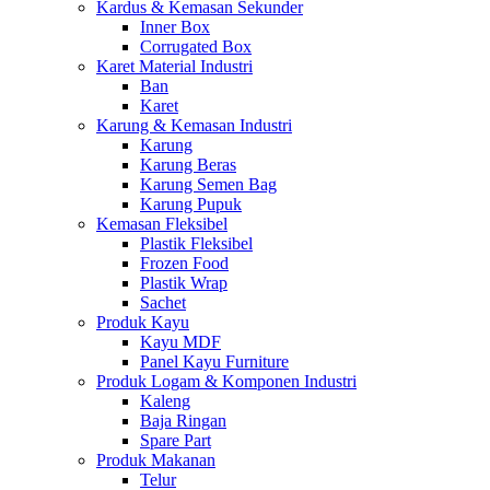
Kardus & Kemasan Sekunder
Inner Box
Corrugated Box
Karet Material Industri
Ban
Karet
Karung & Kemasan Industri
Karung
Karung Beras
Karung Semen Bag
Karung Pupuk
Kemasan Fleksibel
Plastik Fleksibel
Frozen Food
Plastik Wrap
Sachet
Produk Kayu
Kayu MDF
Panel Kayu Furniture
Produk Logam & Komponen Industri
Kaleng
Baja Ringan
Spare Part
Produk Makanan
Telur