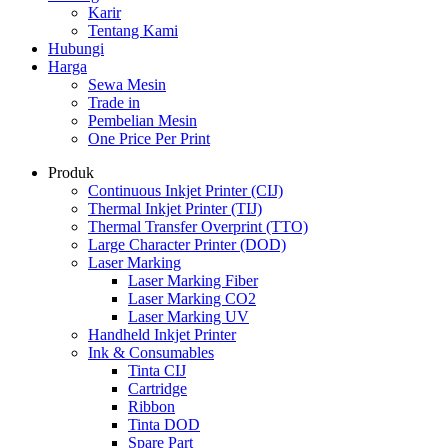
Karir
Tentang Kami
Hubungi
Harga
Sewa Mesin
Trade in
Pembelian Mesin
One Price Per Print
Produk
Continuous Inkjet Printer (CIJ)
Thermal Inkjet Printer (TIJ)
Thermal Transfer Overprint (TTO)
Large Character Printer (DOD)
Laser Marking
Laser Marking Fiber
Laser Marking CO2
Laser Marking UV
Handheld Inkjet Printer
Ink & Consumables
Tinta CIJ
Cartridge
Ribbon
Tinta DOD
Spare Part