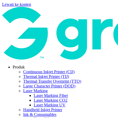
Lewati ke konten
Produk
Continuous Inkjet Printer (CIJ)
Thermal Inkjet Printer (TIJ)
Thermal Transfer Overprint (TTO)
Large Character Printer (DOD)
Laser Marking
Laser Marking Fiber
Laser Marking CO2
Laser Marking UV
Handheld Inkjet Printer
Ink & Consumables