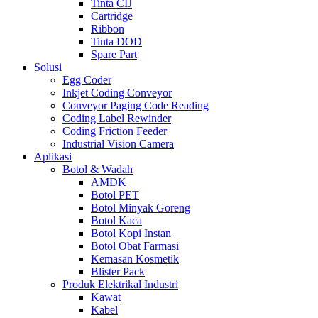
Tinta CIJ
Cartridge
Ribbon
Tinta DOD
Spare Part
Solusi
Egg Coder
Inkjet Coding Conveyor
Conveyor Paging Code Reading
Coding Label Rewinder
Coding Friction Feeder
Industrial Vision Camera
Aplikasi
Botol & Wadah
AMDK
Botol PET
Botol Minyak Goreng
Botol Kaca
Botol Kopi Instan
Botol Obat Farmasi
Kemasan Kosmetik
Blister Pack
Produk Elektrikal Industri
Kawat
Kabel