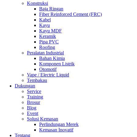
Konstruksi
Baja Ringan
Fiber Reinforced Cement (FRC)
Kabel
Kayu
Kayu MDF
Keramik
Pipa PVC
Roofing
Peralatan Industrial
Bahan Kimia
Komponen Listrik
Otomotif
Vape / Electric Liquid
Tembakau
Dukungan
Service
Training
Brosur
Blog
Event
Solusi Kemasan
Perlindungan Merek
Kemasan Inovatif
Tentang