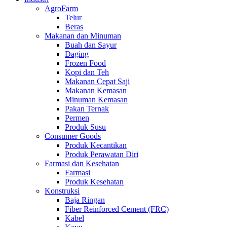
AgroFarm
Telur
Beras
Makanan dan Minuman
Buah dan Sayur
Daging
Frozen Food
Kopi dan Teh
Makanan Cepat Saji
Makanan Kemasan
Minuman Kemasan
Pakan Ternak
Permen
Produk Susu
Consumer Goods
Produk Kecantikan
Produk Perawatan Diri
Farmasi dan Kesehatan
Farmasi
Produk Kesehatan
Konstruksi
Baja Ringan
Fiber Reinforced Cement (FRC)
Kabel