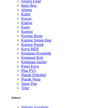
Frozen Food
Inner Box
Jerigen
Kabel
Kawat
Kaleng
Karet
Karung
Karung Beras
Karung Semen Bag
Karung Pupuk
Kayu MDF
Kemasan Kosmetik
Kemasan Roti
Kemasan Sachet
Panel Kayu
Pipa PVC
Plastik Fleksibel
Plastik Wrap
Spare Part
Telur
Industri
Industri Agrofarm