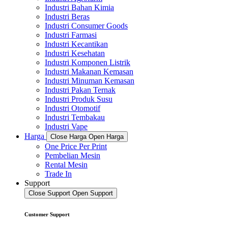
Industri Bahan Kimia
Industri Beras
Industri Consumer Goods
Industri Farmasi
Industri Kecantikan
Industri Kesehatan
Industri Komponen Listrik
Industri Makanan Kemasan
Industri Minuman Kemasan
Industri Pakan Ternak
Industri Produk Susu
Industri Otomotif
Industri Tembakau
Industri Vape
Harga
Close Harga
Open Harga
One Price Per Print
Pembelian Mesin
Rental Mesin
Trade In
Support
Close Support
Open Support
Customer Support