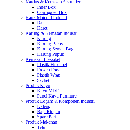
Kardus & Kemasan Sekunder
Inner Box
Corrugated Box
Karet Material Industri
Ban
Karet
Karung & Kemasan Industri
Karung
Karung Beras
Karung Semen Bag
Karung Pupuk
Kemasan Fleksibel
Plastik Fleksibel
Frozen Food
Plastik Wrap
Sachet
Produk Kayu
Kayu MDF
Panel Kayu Furniture
Produk Logam & Komponen Industri
Kaleng
Baja Ringan
Spare Part
Produk Makanan
Telur