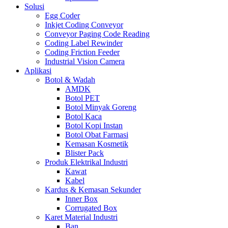
Solusi
Egg Coder
Inkjet Coding Conveyor
Conveyor Paging Code Reading
Coding Label Rewinder
Coding Friction Feeder
Industrial Vision Camera
Aplikasi
Botol & Wadah
AMDK
Botol PET
Botol Minyak Goreng
Botol Kaca
Botol Kopi Instan
Botol Obat Farmasi
Kemasan Kosmetik
Blister Pack
Produk Elektrikal Industri
Kawat
Kabel
Kardus & Kemasan Sekunder
Inner Box
Corrugated Box
Karet Material Industri
Ban