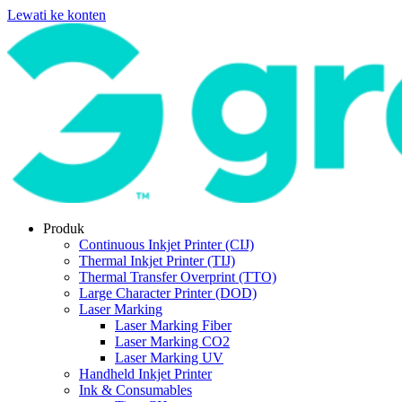
Lewati ke konten
Produk
Continuous Inkjet Printer (CIJ)
Thermal Inkjet Printer (TIJ)
Thermal Transfer Overprint (TTO)
Large Character Printer (DOD)
Laser Marking
Laser Marking Fiber
Laser Marking CO2
Laser Marking UV
Handheld Inkjet Printer
Ink & Consumables