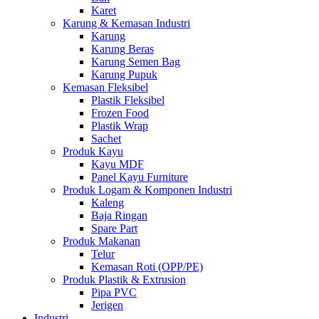
Karet
Karung & Kemasan Industri
Karung
Karung Beras
Karung Semen Bag
Karung Pupuk
Kemasan Fleksibel
Plastik Fleksibel
Frozen Food
Plastik Wrap
Sachet
Produk Kayu
Kayu MDF
Panel Kayu Furniture
Produk Logam & Komponen Industri
Kaleng
Baja Ringan
Spare Part
Produk Makanan
Telur
Kemasan Roti (OPP/PE)
Produk Plastik & Extrusion
Pipa PVC
Jerigen
Industri