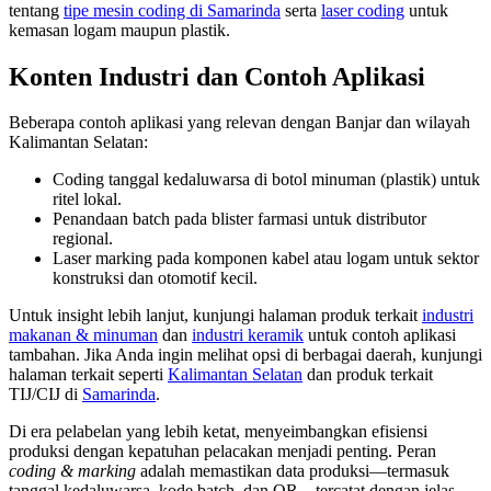
tentang
tipe mesin coding di Samarinda
serta
laser coding
untuk
kemasan logam maupun plastik.
Konten Industri dan Contoh Aplikasi
Beberapa contoh aplikasi yang relevan dengan Banjar dan wilayah
Kalimantan Selatan:
Coding tanggal kedaluwarsa di botol minuman (plastik) untuk
ritel lokal.
Penandaan batch pada blister farmasi untuk distributor
regional.
Laser marking pada komponen kabel atau logam untuk sektor
konstruksi dan otomotif kecil.
Untuk insight lebih lanjut, kunjungi halaman produk terkait
industri
makanan & minuman
dan
industri keramik
untuk contoh aplikasi
tambahan. Jika Anda ingin melihat opsi di berbagai daerah, kunjungi
halaman terkait seperti
Kalimantan Selatan
dan produk terkait
TIJ/CIJ di
Samarinda
.
Di era pelabelan yang lebih ketat, menyeimbangkan efisiensi
produksi dengan kepatuhan pelacakan menjadi penting. Peran
coding & marking
adalah memastikan data produksi—termasuk
tanggal kedaluwarsa, kode batch, dan QR—tercatat dengan jelas