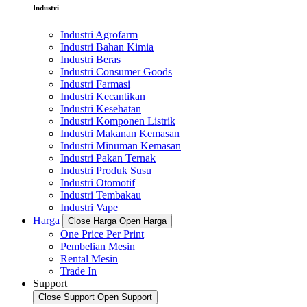
Industri
Industri Agrofarm
Industri Bahan Kimia
Industri Beras
Industri Consumer Goods
Industri Farmasi
Industri Kecantikan
Industri Kesehatan
Industri Komponen Listrik
Industri Makanan Kemasan
Industri Minuman Kemasan
Industri Pakan Ternak
Industri Produk Susu
Industri Otomotif
Industri Tembakau
Industri Vape
Harga
Close Harga
Open Harga
One Price Per Print
Pembelian Mesin
Rental Mesin
Trade In
Support
Close Support
Open Support