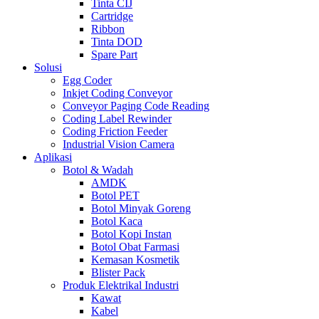
Tinta CIJ
Cartridge
Ribbon
Tinta DOD
Spare Part
Solusi
Egg Coder
Inkjet Coding Conveyor
Conveyor Paging Code Reading
Coding Label Rewinder
Coding Friction Feeder
Industrial Vision Camera
Aplikasi
Botol & Wadah
AMDK
Botol PET
Botol Minyak Goreng
Botol Kaca
Botol Kopi Instan
Botol Obat Farmasi
Kemasan Kosmetik
Blister Pack
Produk Elektrikal Industri
Kawat
Kabel