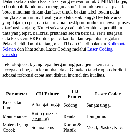
Dalam sebuah studi kasus fiksi yang relevan untuk UMKM Banjar,
sebuah pabrik minuman menggunakan TIJ untuk kemasan plastik
botol minuman ringan dan laser untuk bagian label logam pada
bungkus aluminium. Hasilnya adalah cetak tanggal kedaluwarsa
yang tajam, cepat, dan tahan lama meskipun produk melewati proses
distribusi panjang. Kunci suksesnya adalah kombinasi pemilihan
tinta yang tepat, kalibrasi printhead secara berkala, serta integrasi
data ke sistem ERP untuk pelacakan lot dan kepatuhan regulasi.
Pelajari lebih lanjut tentang opsi TIJ dan CIJ di halaman
Kalimantan
Selatan
dan lihat solusi Laser Coding melalui
Laser Coding
Gressler
.
Teknologi cetak yang tepat bergantung pada jenis kemasan,
kecepatan line, dan kebutuhan data. Gunakan tabel ringkas berikut
sebagai referensi cepat saat diskusi internal tim kualitas.
TIJ
Parameter
CIJ Printer
Laser Coder
Printer
Kecepatan
⚡ Sangat tinggi
Sedang
Sangat tinggi
Line
Rutin (nozzle
Maintenance
Rendah
Hampir nol
cleaning)
Material yang
Karton &
Semua jenis
Metal, Plastik, Kaca
Cocok
Plastik