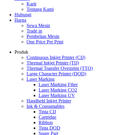
Karir
Tentang Kami
Hubungi
Harga
Sewa Mesin
Trade in
Pembelian Mesin
One Price Per Print
Produk
Continuous Inkjet Printer (CIJ)
Thermal Inkjet Printer (TIJ)
Thermal Transfer Overprint (TTO)
Large Character Printer (DOD)
Laser Marking
Laser Marking Fiber
Laser Marking CO2
Laser Marking UV
Handheld Inkjet Printer
Ink & Consumables
Tinta CIJ
Cartridge
Ribbon
Tinta DOD
Spare Part