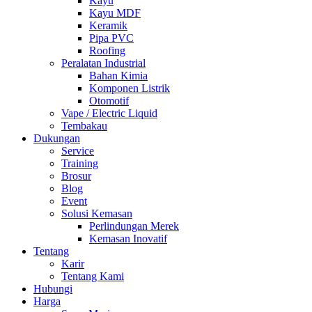
Kayu
Kayu MDF
Keramik
Pipa PVC
Roofing
Peralatan Industrial
Bahan Kimia
Komponen Listrik
Otomotif
Vape / Electric Liquid
Tembakau
Dukungan
Service
Training
Brosur
Blog
Event
Solusi Kemasan
Perlindungan Merek
Kemasan Inovatif
Tentang
Karir
Tentang Kami
Hubungi
Harga