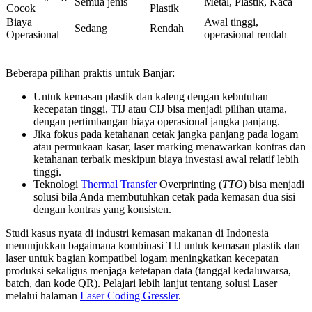
Semua jenis
Metal, Plastik, Kaca
Cocok
Plastik
Biaya
Awal tinggi,
Sedang
Rendah
Operasional
operasional rendah
Beberapa pilihan praktis untuk Banjar:
Untuk kemasan plastik dan kaleng dengan kebutuhan
kecepatan tinggi, TIJ atau CIJ bisa menjadi pilihan utama,
dengan pertimbangan biaya operasional jangka panjang.
Jika fokus pada ketahanan cetak jangka panjang pada logam
atau permukaan kasar, laser marking menawarkan kontras dan
ketahanan terbaik meskipun biaya investasi awal relatif lebih
tinggi.
Teknologi
Thermal Transfer
Overprinting (
TTO
) bisa menjadi
solusi bila Anda membutuhkan cetak pada kemasan dua sisi
dengan kontras yang konsisten.
Studi kasus nyata di industri kemasan makanan di Indonesia
menunjukkan bagaimana kombinasi TIJ untuk kemasan plastik dan
laser untuk bagian kompatibel logam meningkatkan kecepatan
produksi sekaligus menjaga ketetapan data (tanggal kedaluwarsa,
batch, dan kode QR). Pelajari lebih lanjut tentang solusi Laser
melalui halaman
Laser Coding Gressler
.