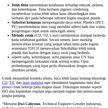
Jenis tinta
menentukan ketahanan terhadap minyak, pelarut,
dan kelembapan. Tinta berbasis pigmen cenderung
memberikan warna lebih tahan lama dibandingkan tinta
berbasis dye pada beberapa substrat logam maupun plastik.
Substrat kemasan
mempengaruhi daya rekat. Plastics (PET,
PE) membutuhkan tinta yang memiliki adhesi baik dan waktu
pengeringan cepat untuk mencegah smear.
Metode cetak
(CIJ, TIJ, Laser) memberikan dampak berbeda
pada ketahanan gambar. Secara umum, laser marking
menawarkan kontras yang sangat tahan lama pada logam,
sementara TIJ/CIJ menawarkan fleksibilitas lebih untuk
plastik dan karton dengan biaya awal yang berbeda.
seperti suhu, kelembapan, serta paparan sinar UV bisa
mempengaruhi kekuatan cetak seiring waktu. Opsi
perlindungan yang tepat perlu disesuaikan dengan rute
distribusi produk.
Untuk menambah konteks teknis, baca lebih lanjut tentang teknologi
CIJ
,
TIJ
, dan
laser marking
agar memahami bagaimana tinta dan
proses cetak bekerja pada tingkat dasar. Dukungan standar seperti
ISO dan kepatuhan regulasi juga menjadi bagian dari perencanaan
jangka panjang.
“Menurut
Dwi Cahyono
, Technical Engineer Gressler Indonesia,