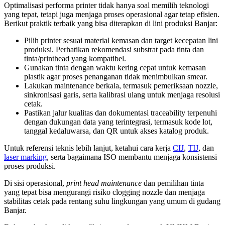
Optimalisasi performa printer tidak hanya soal memilih teknologi
yang tepat, tetapi juga menjaga proses operasional agar tetap efisien.
Berikut praktik terbaik yang bisa diterapkan di lini produksi Banjar:
Pilih printer sesuai material kemasan dan target kecepatan lini
produksi. Perhatikan rekomendasi substrat pada tinta dan
tinta/printhead yang kompatibel.
Gunakan tinta dengan waktu kering cepat untuk kemasan
plastik agar proses penanganan tidak menimbulkan smear.
Lakukan maintenance berkala, termasuk pemeriksaan nozzle,
sinkronisasi garis, serta kalibrasi ulang untuk menjaga resolusi
cetak.
Pastikan jalur kualitas dan dokumentasi traceability terpenuhi
dengan dukungan data yang terintegrasi, termasuk kode lot,
tanggal kedaluwarsa, dan QR untuk akses katalog produk.
Untuk referensi teknis lebih lanjut, ketahui cara kerja
CIJ
,
TIJ
, dan
laser marking
, serta bagaimana ISO membantu menjaga konsistensi
proses produksi.
Di sisi operasional,
print head maintenance
dan pemilihan tinta
yang tepat bisa mengurangi risiko clogging nozzle dan menjaga
stabilitas cetak pada rentang suhu lingkungan yang umum di gudang
Banjar.