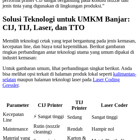
performa printer CIJ sangat bergantung pada kondisi nozzle dan
jenis tinta yang digunakan di lingkungan produksi.”
Solusi Teknologi untuk UMKM Banjar:
CIJ, TIJ, Laser, dan TTO
Memilih teknologi cetak yang tepat bergantung pada jenis kemasan,
kecepatan line, dan biaya total kepemilikan. Berikut gambaran
ringkas perbandingan antar teknologi utama yang umum dipakai di
industri kemasan:
Untuk gambaran umum, lihat perbandingan singkat berikut. Anda
bisa melihat opsi terkait di halaman produk lokal seperti
kalimantan-
selatan
maupun halaman teknologi laser pada
Laser Coding
Gressler
.
TIJ
Parameter
CIJ Printer
Laser Coder
Printer
Kecepatan
⚡ Sangat tinggi
Sedang
Sangat tinggi
Line
Rutin (nozzle
Maintenance
Rendah
Hampir nol
cleaning)
Material yang
Karton &