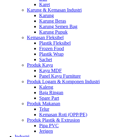
Karet
Karung & Kemasan Industri
Karung
Karung Beras
Karung Semen Bag
Karung Pupuk
Kemasan Fleksibel
Plastik Fleksibel
Frozen Food
Plastik Wrap
Sachet
Produk Kayu
Kayu MDF
Panel Kayu Furniture
Produk Logam & Komponen Industri
Kaleng
Baja Ringan
Spare Part
Produk Makanan
Telur
Kemasan Roti (OPP/PE)
Produk Plastik & Extrusion
Pipa PVC
Jerigen
Industri