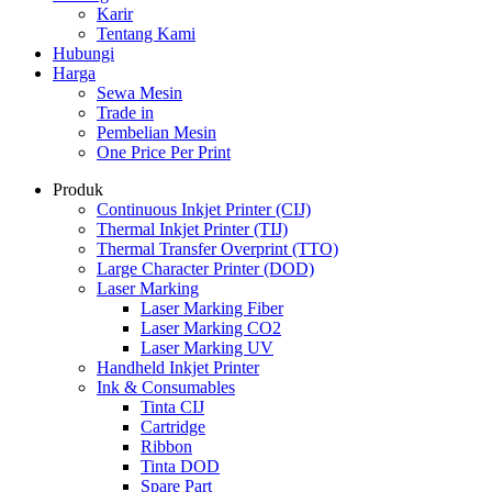
Karir
Tentang Kami
Hubungi
Harga
Sewa Mesin
Trade in
Pembelian Mesin
One Price Per Print
Produk
Continuous Inkjet Printer (CIJ)
Thermal Inkjet Printer (TIJ)
Thermal Transfer Overprint (TTO)
Large Character Printer (DOD)
Laser Marking
Laser Marking Fiber
Laser Marking CO2
Laser Marking UV
Handheld Inkjet Printer
Ink & Consumables
Tinta CIJ
Cartridge
Ribbon
Tinta DOD
Spare Part