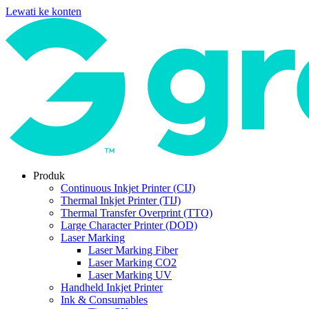
Lewati ke konten
Produk
Continuous Inkjet Printer (CIJ)
Thermal Inkjet Printer (TIJ)
Thermal Transfer Overprint (TTO)
Large Character Printer (DOD)
Laser Marking
Laser Marking Fiber
Laser Marking CO2
Laser Marking UV
Handheld Inkjet Printer
Ink & Consumables