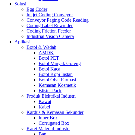
Solusi
Egg Coder
Inkjet Coding Conveyor
Conveyor Paging Code Reading
Coding Label Rewinder
Coding Friction Feeder
Industrial Vision Camera
Aplikasi
Botol & Wadah
AMDK
Botol PET
Botol Minyak Goreng
Botol Kaca
Botol Kopi Instan
Botol Obat Farmasi
Kemasan Kosmetik
Blister Pack
Produk Elektrikal Industri
Kawat
Kabel
Kardus & Kemasan Sekunder
Inner Box
Corrugated Box
Karet Material Industri
Ban