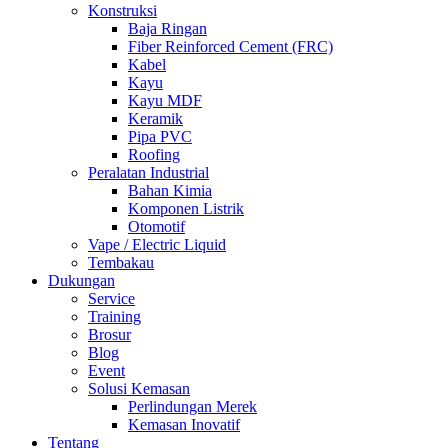
Konstruksi
Baja Ringan
Fiber Reinforced Cement (FRC)
Kabel
Kayu
Kayu MDF
Keramik
Pipa PVC
Roofing
Peralatan Industrial
Bahan Kimia
Komponen Listrik
Otomotif
Vape / Electric Liquid
Tembakau
Dukungan
Service
Training
Brosur
Blog
Event
Solusi Kemasan
Perlindungan Merek
Kemasan Inovatif
Tentang