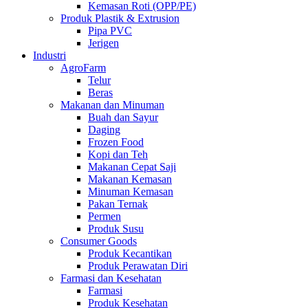
Kemasan Roti (OPP/PE)
Produk Plastik & Extrusion
Pipa PVC
Jerigen
Industri
AgroFarm
Telur
Beras
Makanan dan Minuman
Buah dan Sayur
Daging
Frozen Food
Kopi dan Teh
Makanan Cepat Saji
Makanan Kemasan
Minuman Kemasan
Pakan Ternak
Permen
Produk Susu
Consumer Goods
Produk Kecantikan
Produk Perawatan Diri
Farmasi dan Kesehatan
Farmasi
Produk Kesehatan