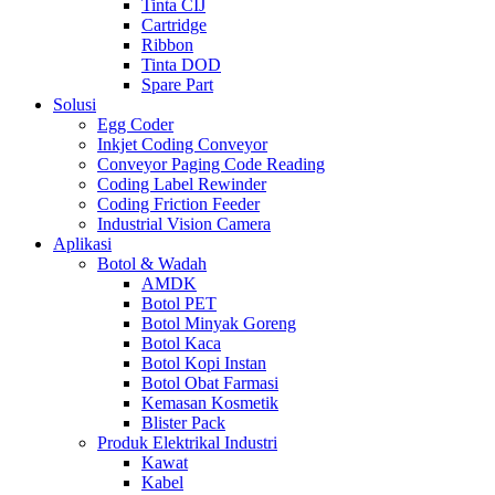
Tinta CIJ
Cartridge
Ribbon
Tinta DOD
Spare Part
Solusi
Egg Coder
Inkjet Coding Conveyor
Conveyor Paging Code Reading
Coding Label Rewinder
Coding Friction Feeder
Industrial Vision Camera
Aplikasi
Botol & Wadah
AMDK
Botol PET
Botol Minyak Goreng
Botol Kaca
Botol Kopi Instan
Botol Obat Farmasi
Kemasan Kosmetik
Blister Pack
Produk Elektrikal Industri
Kawat
Kabel