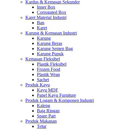
Kardus & Kemasan Sekunder
Inner Box
Corrugated Box
Karet Material Industri
Ban
Karet
Karung & Kemasan Industri
Karung
Karung Beras
Karung Semen Bag
Karung Pupuk
Kemasan Fleksibel
Plastik Fleksibel
Frozen Food
Plastik Wrap
Sachet
Produk Kayu
Kayu MDF
Panel Kayu Furniture
Produk Logam & Komponen Industri
Kaleng
Baja Ringan
Spare Part
Produk Makanan
Telur