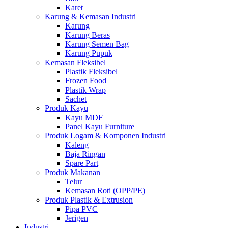
Karet
Karung & Kemasan Industri
Karung
Karung Beras
Karung Semen Bag
Karung Pupuk
Kemasan Fleksibel
Plastik Fleksibel
Frozen Food
Plastik Wrap
Sachet
Produk Kayu
Kayu MDF
Panel Kayu Furniture
Produk Logam & Komponen Industri
Kaleng
Baja Ringan
Spare Part
Produk Makanan
Telur
Kemasan Roti (OPP/PE)
Produk Plastik & Extrusion
Pipa PVC
Jerigen
Industri