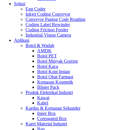
Solusi
Egg Coder
Inkjet Coding Conveyor
Conveyor Paging Code Reading
Coding Label Rewinder
Coding Friction Feeder
Industrial Vision Camera
Aplikasi
Botol & Wadah
AMDK
Botol PET
Botol Minyak Goreng
Botol Kaca
Botol Kopi Instan
Botol Obat Farmasi
Kemasan Kosmetik
Blister Pack
Produk Elektrikal Industri
Kawat
Kabel
Kardus & Kemasan Sekunder
Inner Box
Corrugated Box
Karet Material Industri
Ban