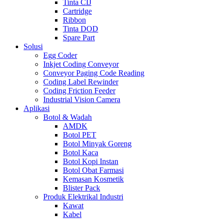
Tinta CIJ
Cartridge
Ribbon
Tinta DOD
Spare Part
Solusi
Egg Coder
Inkjet Coding Conveyor
Conveyor Paging Code Reading
Coding Label Rewinder
Coding Friction Feeder
Industrial Vision Camera
Aplikasi
Botol & Wadah
AMDK
Botol PET
Botol Minyak Goreng
Botol Kaca
Botol Kopi Instan
Botol Obat Farmasi
Kemasan Kosmetik
Blister Pack
Produk Elektrikal Industri
Kawat
Kabel