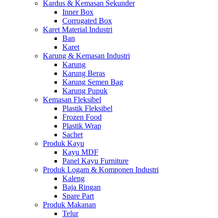
Kardus & Kemasan Sekunder
Inner Box
Corrugated Box
Karet Material Industri
Ban
Karet
Karung & Kemasan Industri
Karung
Karung Beras
Karung Semen Bag
Karung Pupuk
Kemasan Fleksibel
Plastik Fleksibel
Frozen Food
Plastik Wrap
Sachet
Produk Kayu
Kayu MDF
Panel Kayu Furniture
Produk Logam & Komponen Industri
Kaleng
Baja Ringan
Spare Part
Produk Makanan
Telur