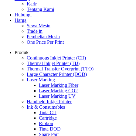
Karir
Tentang Kami
Hubungi
Harga
Sewa Mesin
Trade in
Pembelian Mesin
One Price Per Print
Produk
Continuous Inkjet Printer (CIJ)
Thermal Inkjet Printer (TIJ)
Thermal Transfer Overprint (TTO)
Large Character Printer (DOD)
Laser Marking
Laser Marking Fiber
Laser Marking CO2
Laser Marking UV
Handheld Inkjet Printer
Ink & Consumables
Tinta CIJ
Cartridge
Ribbon
Tinta DOD
Spare Part