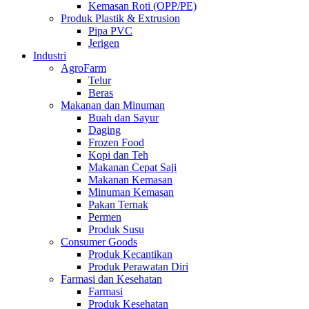
Kemasan Roti (OPP/PE)
Produk Plastik & Extrusion
Pipa PVC
Jerigen
Industri
AgroFarm
Telur
Beras
Makanan dan Minuman
Buah dan Sayur
Daging
Frozen Food
Kopi dan Teh
Makanan Cepat Saji
Makanan Kemasan
Minuman Kemasan
Pakan Ternak
Permen
Produk Susu
Consumer Goods
Produk Kecantikan
Produk Perawatan Diri
Farmasi dan Kesehatan
Farmasi
Produk Kesehatan