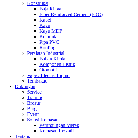
Konstruksi
Baja Ringan
Fiber Reinforced Cement (FRC)
Kabel
Kayu
Kayu MDF
Keramik
Pipa PVC
Roofing
Peralatan Industrial
Bahan Kimia
Komponen Listrik
Otomotif
Vape / Electric Liquid
Tembakau
Dukungan
Service
Training
Brosur
Blog
Event
Solusi Kemasan
Perlindungan Merek
Kemasan Inovatif
Tentang