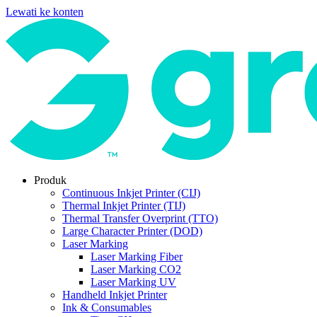
Lewati ke konten
Produk
Continuous Inkjet Printer (CIJ)
Thermal Inkjet Printer (TIJ)
Thermal Transfer Overprint (TTO)
Large Character Printer (DOD)
Laser Marking
Laser Marking Fiber
Laser Marking CO2
Laser Marking UV
Handheld Inkjet Printer
Ink & Consumables