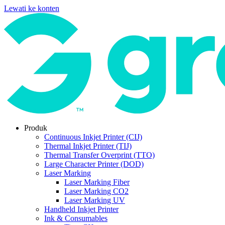
Lewati ke konten
Produk
Continuous Inkjet Printer (CIJ)
Thermal Inkjet Printer (TIJ)
Thermal Transfer Overprint (TTO)
Large Character Printer (DOD)
Laser Marking
Laser Marking Fiber
Laser Marking CO2
Laser Marking UV
Handheld Inkjet Printer
Ink & Consumables