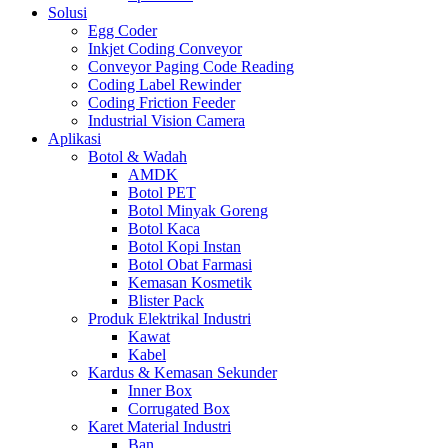
Solusi
Egg Coder
Inkjet Coding Conveyor
Conveyor Paging Code Reading
Coding Label Rewinder
Coding Friction Feeder
Industrial Vision Camera
Aplikasi
Botol & Wadah
AMDK
Botol PET
Botol Minyak Goreng
Botol Kaca
Botol Kopi Instan
Botol Obat Farmasi
Kemasan Kosmetik
Blister Pack
Produk Elektrikal Industri
Kawat
Kabel
Kardus & Kemasan Sekunder
Inner Box
Corrugated Box
Karet Material Industri
Ban