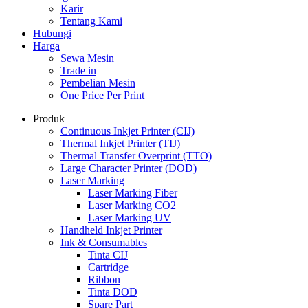
Karir
Tentang Kami
Hubungi
Harga
Sewa Mesin
Trade in
Pembelian Mesin
One Price Per Print
Produk
Continuous Inkjet Printer (CIJ)
Thermal Inkjet Printer (TIJ)
Thermal Transfer Overprint (TTO)
Large Character Printer (DOD)
Laser Marking
Laser Marking Fiber
Laser Marking CO2
Laser Marking UV
Handheld Inkjet Printer
Ink & Consumables
Tinta CIJ
Cartridge
Ribbon
Tinta DOD
Spare Part