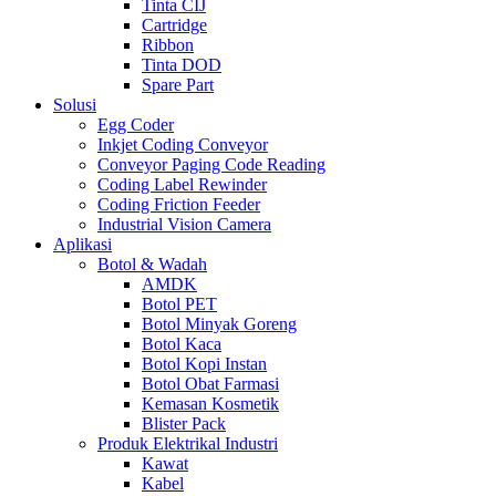
Tinta CIJ
Cartridge
Ribbon
Tinta DOD
Spare Part
Solusi
Egg Coder
Inkjet Coding Conveyor
Conveyor Paging Code Reading
Coding Label Rewinder
Coding Friction Feeder
Industrial Vision Camera
Aplikasi
Botol & Wadah
AMDK
Botol PET
Botol Minyak Goreng
Botol Kaca
Botol Kopi Instan
Botol Obat Farmasi
Kemasan Kosmetik
Blister Pack
Produk Elektrikal Industri
Kawat
Kabel