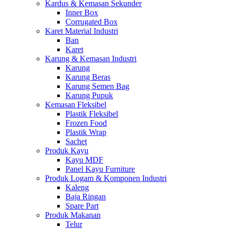
Kardus & Kemasan Sekunder
Inner Box
Corrugated Box
Karet Material Industri
Ban
Karet
Karung & Kemasan Industri
Karung
Karung Beras
Karung Semen Bag
Karung Pupuk
Kemasan Fleksibel
Plastik Fleksibel
Frozen Food
Plastik Wrap
Sachet
Produk Kayu
Kayu MDF
Panel Kayu Furniture
Produk Logam & Komponen Industri
Kaleng
Baja Ringan
Spare Part
Produk Makanan
Telur