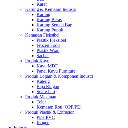
Karet
Karung & Kemasan Industri
Karung
Karung Beras
Karung Semen Bag
Karung Pupuk
Kemasan Fleksibel
Plastik Fleksibel
Frozen Food
Plastik Wrap
Sachet
Produk Kayu
Kayu MDF
Panel Kayu Furniture
Produk Logam & Komponen Industri
Kaleng
Baja Ringan
Spare Part
Produk Makanan
Telur
Kemasan Roti (OPP/PE)
Produk Plastik & Extrusion
Pipa PVC
Jerigen
Industri