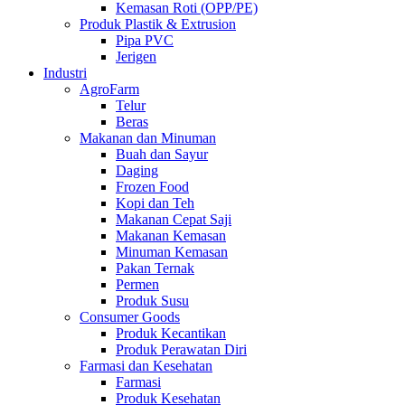
Kemasan Roti (OPP/PE)
Produk Plastik & Extrusion
Pipa PVC
Jerigen
Industri
AgroFarm
Telur
Beras
Makanan dan Minuman
Buah dan Sayur
Daging
Frozen Food
Kopi dan Teh
Makanan Cepat Saji
Makanan Kemasan
Minuman Kemasan
Pakan Ternak
Permen
Produk Susu
Consumer Goods
Produk Kecantikan
Produk Perawatan Diri
Farmasi dan Kesehatan
Farmasi
Produk Kesehatan