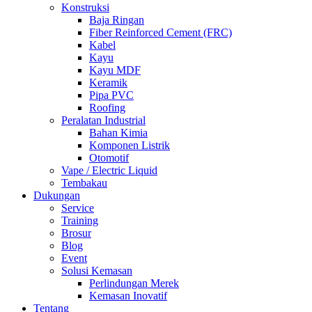
Konstruksi
Baja Ringan
Fiber Reinforced Cement (FRC)
Kabel
Kayu
Kayu MDF
Keramik
Pipa PVC
Roofing
Peralatan Industrial
Bahan Kimia
Komponen Listrik
Otomotif
Vape / Electric Liquid
Tembakau
Dukungan
Service
Training
Brosur
Blog
Event
Solusi Kemasan
Perlindungan Merek
Kemasan Inovatif
Tentang