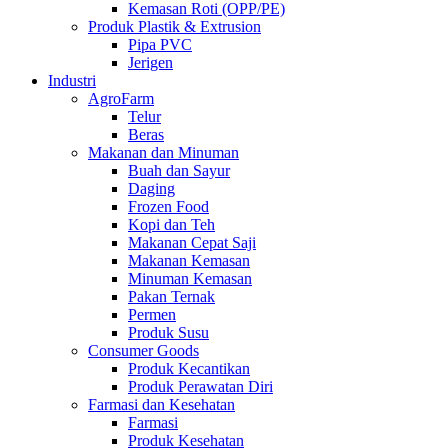
Kemasan Roti (OPP/PE)
Produk Plastik & Extrusion
Pipa PVC
Jerigen
Industri
AgroFarm
Telur
Beras
Makanan dan Minuman
Buah dan Sayur
Daging
Frozen Food
Kopi dan Teh
Makanan Cepat Saji
Makanan Kemasan
Minuman Kemasan
Pakan Ternak
Permen
Produk Susu
Consumer Goods
Produk Kecantikan
Produk Perawatan Diri
Farmasi dan Kesehatan
Farmasi
Produk Kesehatan