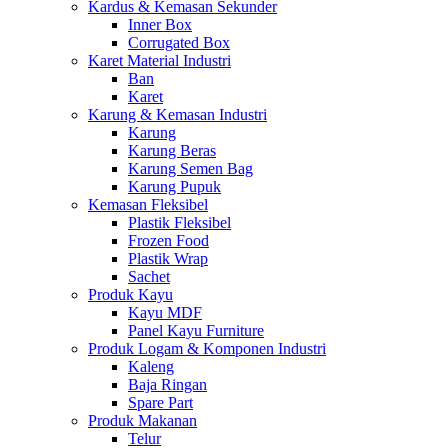
Kardus & Kemasan Sekunder
Inner Box
Corrugated Box
Karet Material Industri
Ban
Karet
Karung & Kemasan Industri
Karung
Karung Beras
Karung Semen Bag
Karung Pupuk
Kemasan Fleksibel
Plastik Fleksibel
Frozen Food
Plastik Wrap
Sachet
Produk Kayu
Kayu MDF
Panel Kayu Furniture
Produk Logam & Komponen Industri
Kaleng
Baja Ringan
Spare Part
Produk Makanan
Telur