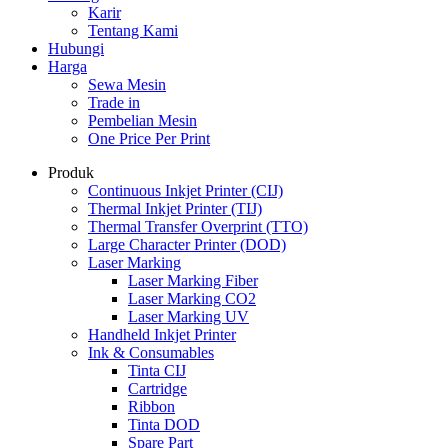
Karir
Tentang Kami
Hubungi
Harga
Sewa Mesin
Trade in
Pembelian Mesin
One Price Per Print
Produk
Continuous Inkjet Printer (CIJ)
Thermal Inkjet Printer (TIJ)
Thermal Transfer Overprint (TTO)
Large Character Printer (DOD)
Laser Marking
Laser Marking Fiber
Laser Marking CO2
Laser Marking UV
Handheld Inkjet Printer
Ink & Consumables
Tinta CIJ
Cartridge
Ribbon
Tinta DOD
Spare Part