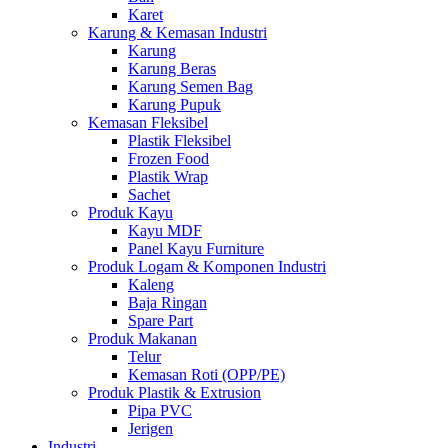
Karet
Karung & Kemasan Industri
Karung
Karung Beras
Karung Semen Bag
Karung Pupuk
Kemasan Fleksibel
Plastik Fleksibel
Frozen Food
Plastik Wrap
Sachet
Produk Kayu
Kayu MDF
Panel Kayu Furniture
Produk Logam & Komponen Industri
Kaleng
Baja Ringan
Spare Part
Produk Makanan
Telur
Kemasan Roti (OPP/PE)
Produk Plastik & Extrusion
Pipa PVC
Jerigen
Industri