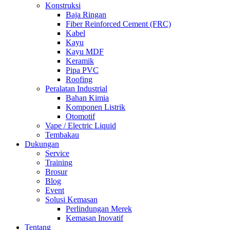
Konstruksi
Baja Ringan
Fiber Reinforced Cement (FRC)
Kabel
Kayu
Kayu MDF
Keramik
Pipa PVC
Roofing
Peralatan Industrial
Bahan Kimia
Komponen Listrik
Otomotif
Vape / Electric Liquid
Tembakau
Dukungan
Service
Training
Brosur
Blog
Event
Solusi Kemasan
Perlindungan Merek
Kemasan Inovatif
Tentang