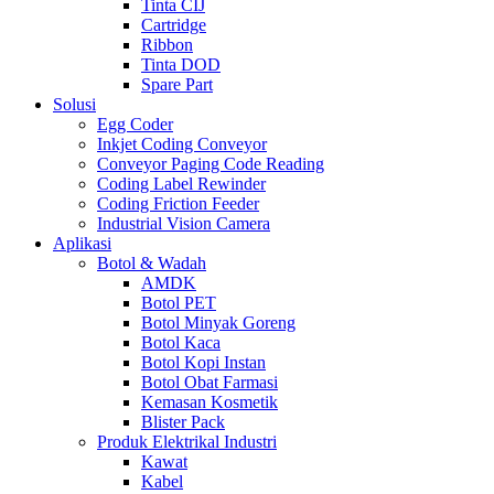
Tinta CIJ
Cartridge
Ribbon
Tinta DOD
Spare Part
Solusi
Egg Coder
Inkjet Coding Conveyor
Conveyor Paging Code Reading
Coding Label Rewinder
Coding Friction Feeder
Industrial Vision Camera
Aplikasi
Botol & Wadah
AMDK
Botol PET
Botol Minyak Goreng
Botol Kaca
Botol Kopi Instan
Botol Obat Farmasi
Kemasan Kosmetik
Blister Pack
Produk Elektrikal Industri
Kawat
Kabel