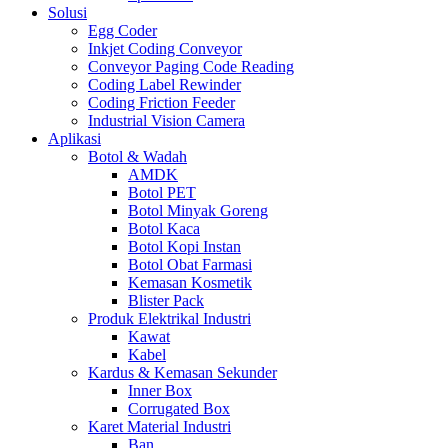
Solusi
Egg Coder
Inkjet Coding Conveyor
Conveyor Paging Code Reading
Coding Label Rewinder
Coding Friction Feeder
Industrial Vision Camera
Aplikasi
Botol & Wadah
AMDK
Botol PET
Botol Minyak Goreng
Botol Kaca
Botol Kopi Instan
Botol Obat Farmasi
Kemasan Kosmetik
Blister Pack
Produk Elektrikal Industri
Kawat
Kabel
Kardus & Kemasan Sekunder
Inner Box
Corrugated Box
Karet Material Industri
Ban