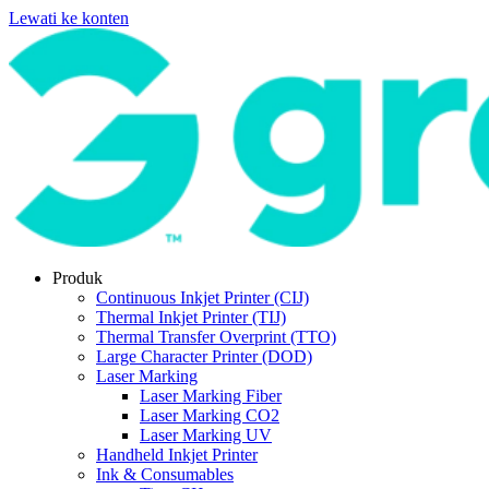
Lewati ke konten
Produk
Continuous Inkjet Printer (CIJ)
Thermal Inkjet Printer (TIJ)
Thermal Transfer Overprint (TTO)
Large Character Printer (DOD)
Laser Marking
Laser Marking Fiber
Laser Marking CO2
Laser Marking UV
Handheld Inkjet Printer
Ink & Consumables