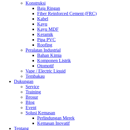
Konstruksi
Baja Ringan
Fiber Reinforced Cement (FRC)
Kabel
Kayu
Kayu MDF
Keramik
Pipa PVC
Roofing
Peralatan Industrial
Bahan Kimia
Komponen Listrik
Otomotif
Vape / Electric Liquid
Tembakau
Dukungan
Service
Training
Brosur
Blog
Event
Solusi Kemasan
Perlindungan Merek
Kemasan Inovatif
Tentang