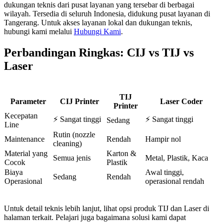
dukungan teknis dari pusat layanan yang tersebar di berbagai
wilayah. Tersedia di seluruh Indonesia, didukung pusat layanan di
Tangerang. Untuk akses layanan lokal dan dukungan teknis,
hubungi kami melalui
Hubungi Kami
.
Perbandingan Ringkas: CIJ vs TIJ vs
Laser
TIJ
Parameter
CIJ Printer
Laser Coder
Printer
Kecepatan
⚡ Sangat tinggi
⚡ Sangat tinggi
Sedang
Line
Rutin (nozzle
Maintenance
Rendah
Hampir nol
cleaning)
Material yang
Karton &
Semua jenis
Metal, Plastik, Kaca
Cocok
Plastik
Biaya
Awal tinggi,
Sedang
Rendah
Operasional
operasional rendah
Untuk detail teknis lebih lanjut, lihat opsi produk TIJ dan Laser di
halaman terkait. Pelajari juga bagaimana solusi kami dapat