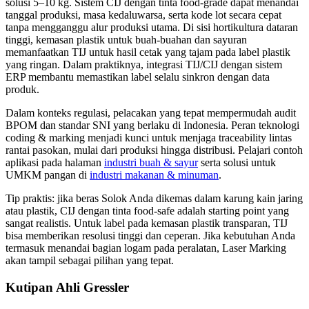
solusi 5–10 kg. Sistem CIJ dengan tinta food-grade dapat menandai
tanggal produksi, masa kedaluwarsa, serta kode lot secara cepat
tanpa mengganggu alur produksi utama. Di sisi hortikultura dataran
tinggi, kemasan plastik untuk buah-buahan dan sayuran
memanfaatkan TIJ untuk hasil cetak yang tajam pada label plastik
yang ringan. Dalam praktiknya, integrasi TIJ/CIJ dengan sistem
ERP membantu memastikan label selalu sinkron dengan data
produk.
Dalam konteks regulasi, pelacakan yang tepat mempermudah audit
BPOM dan standar SNI yang berlaku di Indonesia. Peran teknologi
coding & marking menjadi kunci untuk menjaga traceability lintas
rantai pasokan, mulai dari produksi hingga distribusi. Pelajari contoh
aplikasi pada halaman
industri buah & sayur
serta solusi untuk
UMKM pangan di
industri makanan & minuman
.
Tip praktis: jika beras Solok Anda dikemas dalam karung kain jaring
atau plastik, CIJ dengan tinta food-safe adalah starting point yang
sangat realistis. Untuk label pada kemasan plastik transparan, TIJ
bisa memberikan resolusi tinggi dan ceperan. Jika kebutuhan Anda
termasuk menandai bagian logam pada peralatan, Laser Marking
akan tampil sebagai pilihan yang tepat.
Kutipan Ahli Gressler