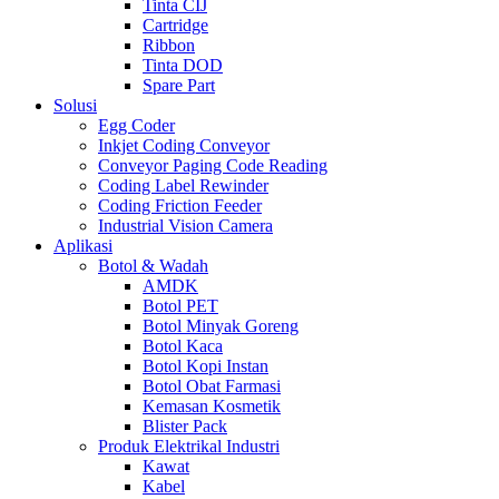
Tinta CIJ
Cartridge
Ribbon
Tinta DOD
Spare Part
Solusi
Egg Coder
Inkjet Coding Conveyor
Conveyor Paging Code Reading
Coding Label Rewinder
Coding Friction Feeder
Industrial Vision Camera
Aplikasi
Botol & Wadah
AMDK
Botol PET
Botol Minyak Goreng
Botol Kaca
Botol Kopi Instan
Botol Obat Farmasi
Kemasan Kosmetik
Blister Pack
Produk Elektrikal Industri
Kawat
Kabel