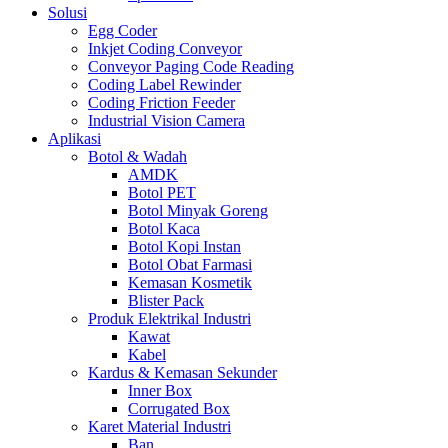
Solusi
Egg Coder
Inkjet Coding Conveyor
Conveyor Paging Code Reading
Coding Label Rewinder
Coding Friction Feeder
Industrial Vision Camera
Aplikasi
Botol & Wadah
AMDK
Botol PET
Botol Minyak Goreng
Botol Kaca
Botol Kopi Instan
Botol Obat Farmasi
Kemasan Kosmetik
Blister Pack
Produk Elektrikal Industri
Kawat
Kabel
Kardus & Kemasan Sekunder
Inner Box
Corrugated Box
Karet Material Industri
Ban