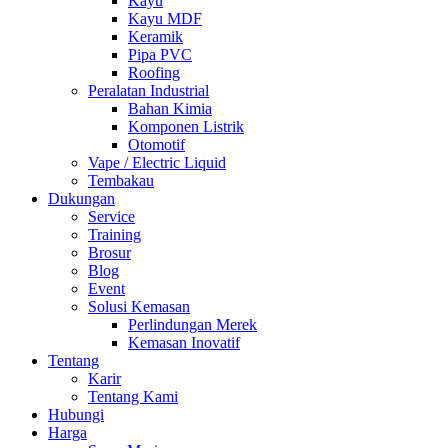
Kayu
Kayu MDF
Keramik
Pipa PVC
Roofing
Peralatan Industrial
Bahan Kimia
Komponen Listrik
Otomotif
Vape / Electric Liquid
Tembakau
Dukungan
Service
Training
Brosur
Blog
Event
Solusi Kemasan
Perlindungan Merek
Kemasan Inovatif
Tentang
Karir
Tentang Kami
Hubungi
Harga