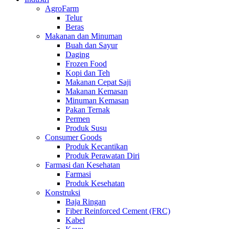
AgroFarm
Telur
Beras
Makanan dan Minuman
Buah dan Sayur
Daging
Frozen Food
Kopi dan Teh
Makanan Cepat Saji
Makanan Kemasan
Minuman Kemasan
Pakan Ternak
Permen
Produk Susu
Consumer Goods
Produk Kecantikan
Produk Perawatan Diri
Farmasi dan Kesehatan
Farmasi
Produk Kesehatan
Konstruksi
Baja Ringan
Fiber Reinforced Cement (FRC)
Kabel