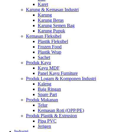
Karet
Karung & Kemasan Industri
Karung
Karung Beras
Karung Semen Bag
Karung Pupuk
Kemasan Fleksibel
Plastik Fleksibel
Frozen Food
Plastik Wrap
Sachet
Produk Kayu
Kayu MDF
Panel Kayu Furniture
Produk Logam & Komponen Industri
Kaleng
Baja Ringan
Spare Part
Produk Makanan
Telur
Kemasan Roti (OPP/PE)
Produk Plastik & Extrusion
Pipa PVC
Jerigen
Industri