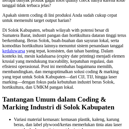
Berapa banyak produk gagal lolos quality check hanya karena kode
tanggal tidak terbaca jelas?
Apakah sistem coding di lini produksi Anda sudah cukup cepat
untuk memenuhi target output harian?
Di Solok Kabupaten, sebuah wilayah with potensi besar di
Sumatera Barat, industri pangan dan hortikultura dataran tinggi terus
berkembang. Beras Solok, buah-buahan dan sayuran lokal, serta
komoditas hortikultura lainnya menuntut sistem penandaan tanggal
kedaluwarsa
yang tepat, konsisten, dan tahan banting. Dalam
konteks ini, mesin kadaluarsa (expiry date printing) menjadi elemen
krusial yang mendukung traceability, kepatuhan regulasi, dan
efisiensi operasional. Post ini membahas bagaimana memilih,
membandingkan, dan mengoptimalkan solusi coding & marking
yang tepat untuk Solok Kabupaten—dari CIJ, TIJ, hingga laser
marking—dengan fokus pada kebutuhan industri beras Solok,
hortikultura, dan UMKM pangan lokal.
Tantangan Umum dalam Coding &
Marking Industri di Solok Kabupaten
Variasi material kemasan: kemasan plastik, kaleng, karung
beras, dan label plywood/kertas memerlukan tinta atau laser