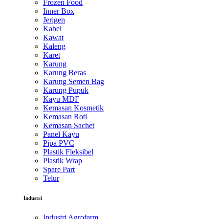
Frozen Food
Inner Box
Jerigen
Kabel
Kawat
Kaleng
Karet
Karung
Karung Beras
Karung Semen Bag
Karung Pupuk
Kayu MDF
Kemasan Kosmetik
Kemasan Roti
Kemasan Sachet
Panel Kayu
Pipa PVC
Plastik Fleksibel
Plastik Wrap
Spare Part
Telur
Industri
Industri Agrofarm