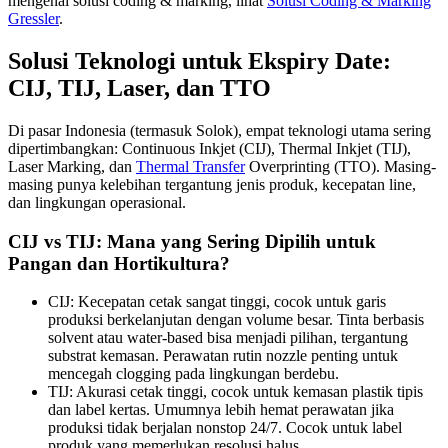
mengenai solusi coding & marking, lihat
Solusi Coding & Marking
Gressler
.
Solusi Teknologi untuk Ekspiry Date:
CIJ, TIJ, Laser, dan TTO
Di pasar Indonesia (termasuk Solok), empat teknologi utama sering
dipertimbangkan: Continuous Inkjet (CIJ), Thermal Inkjet (TIJ),
Laser Marking, dan
Thermal Transfer
Overprinting (TTO). Masing-
masing punya kelebihan tergantung jenis produk, kecepatan line,
dan lingkungan operasional.
CIJ vs TIJ: Mana yang Sering Dipilih untuk
Pangan dan Hortikultura?
CIJ: Kecepatan cetak sangat tinggi, cocok untuk garis
produksi berkelanjutan dengan volume besar. Tinta berbasis
solvent atau water-based bisa menjadi pilihan, tergantung
substrat kemasan. Perawatan rutin nozzle penting untuk
mencegah clogging pada lingkungan berdebu.
TIJ: Akurasi cetak tinggi, cocok untuk kemasan plastik tipis
dan label kertas. Umumnya lebih hemat perawatan jika
produksi tidak berjalan nonstop 24/7. Cocok untuk label
produk yang memerlukan resolusi halus.