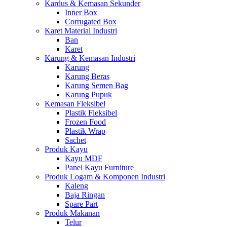
Kardus & Kemasan Sekunder
Inner Box
Corrugated Box
Karet Material Industri
Ban
Karet
Karung & Kemasan Industri
Karung
Karung Beras
Karung Semen Bag
Karung Pupuk
Kemasan Fleksibel
Plastik Fleksibel
Frozen Food
Plastik Wrap
Sachet
Produk Kayu
Kayu MDF
Panel Kayu Furniture
Produk Logam & Komponen Industri
Kaleng
Baja Ringan
Spare Part
Produk Makanan
Telur