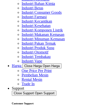
Industri Bahan Kimia
Industri Beras
Industri Consumer Goods
Industri Farmasi
Industri Kecantikan
Industri Kesehatan
Industri Komponen Listrik
Industri Makanan Kemasan
Industri Minuman Kemasan
Industri Pakan Ternak
Industri Produk Susu
Industri Otomotif
Industri Tembakau
Industri Vape
Harga
Close Harga
Open Harga
One Price Per Print
Pembelian Mesin
Rental Mesin
Trade In
Support
Close Support
Open Support
Customer Support