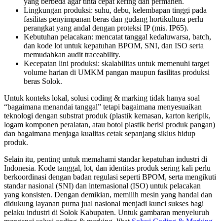
yang berbeda agar tinta cepat kering dan permanen.
Lingkungan produksi: suhu, debu, kelembapan tinggi pada
fasilitas penyimpanan beras dan gudang hortikultura perlu
perangkat yang andal dengan proteksi IP (mis. IP65).
Kebutuhan pelacakan: mencatat tanggal kedaluwarsa, batch,
dan kode lot untuk kepatuhan BPOM, SNI, dan ISO serta
memudahkan audit traceability.
Kecepatan lini produksi: skalabilitas untuk memenuhi target
volume harian di UMKM pangan maupun fasilitas produksi
beras Solok.
Untuk konteks lokal, solusi coding & marking tidak hanya soal
“bagaimana menandai tanggal” tetapi bagaimana menyesuaikan
teknologi dengan substrat produk (plastik kemasan, karton keripik,
logam komponen peralatan, atau botol plastik berisi produk pangan)
dan bagaimana menjaga kualitas cetak sepanjang siklus hidup
produk.
Selain itu, penting untuk memahami standar kepatuhan industri di
Indonesia. Kode tanggal, lot, dan identitas produk sering kali perlu
berkoordinasi dengan badan regulasi seperti BPOM, serta mengikuti
standar nasional (SNI) dan internasional (ISO) untuk pelacakan
yang konsisten. Dengan demikian, memilih mesin yang handal dan
didukung layanan purna jual nasional menjadi kunci sukses bagi
pelaku industri di Solok Kabupaten. Untuk gambaran menyeluruh