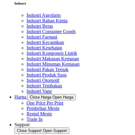
Industri
Industri Agrofarm
Industri Bahan Kimia
Industri Beras
Industri Consumer Goods
Industri Farmasi
Industri Kecantikan
Industri Kesehatan
Industri Komponen Listrik
Industri Makanan Kemasan
Industri Minuman Kemasan
Industri Pakan Ternak
Industri Produk Susu
Industri Otomotif
Industri Tembakau
Industri Vape
Harga
Close Harga
Open Harga
One Price Per Print
Pembelian Mesin
Rental Mesin
Trade In
Support
Close Support
Open Support