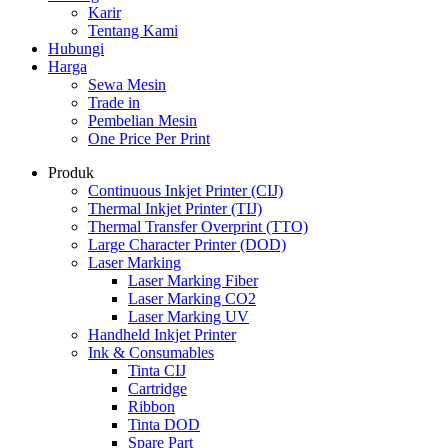
Karir
Tentang Kami
Hubungi
Harga
Sewa Mesin
Trade in
Pembelian Mesin
One Price Per Print
Produk
Continuous Inkjet Printer (CIJ)
Thermal Inkjet Printer (TIJ)
Thermal Transfer Overprint (TTO)
Large Character Printer (DOD)
Laser Marking
Laser Marking Fiber
Laser Marking CO2
Laser Marking UV
Handheld Inkjet Printer
Ink & Consumables
Tinta CIJ
Cartridge
Ribbon
Tinta DOD
Spare Part