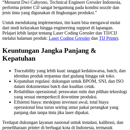
“Menurut Dwi Cahyono, Technical Engineer Gressler Indonesia,
performa printer CIJ sangat bergantung pada kondisi nozzle dan
jenis tinta yang digunakan di lingkungan produksi.”
Untuk mendukung implementasi, tim kami bisa mengawal mulai
dari studi kelayakan hingga engineering support di lapangan.
Pelajari lebih lanjut tentang Laser Coding Gressler dan TIJ/CIJ
melalui halaman produk:
Laser Coding Gressler
dan
TIJ Printer
.
Keuntungan Jangka Panjang &
Kepatuhan
Traceability yang lebih kuat: tanggal kedaluwarsa, batch, dan
identitas produk terpantau dari gudang hingga rak toko.
Kepatuhan regulasi: dukungan untuk BPOM, SNI, dan ISO
dalam dokumentasi batch dan kualitas cetak.
Reliabilitas operasional: perawatan rutin dan pilihan teknologi
yang sesuai memperkecil downtime produksi.
Efisiensi biaya: meskipun investasi awal, total biaya
operasional bisa turun seiring umur pakai perangkat yang
panjang dan tanpa tinta jika laser dipakai.
Terdapat dukungan layanan nasional untuk instalasi, kalibrasi, dan
pemeliharaan printer di berbagai kota di Indonesia, termasuk