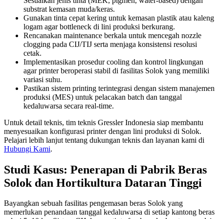
Sesuaikan jenis tinta (MEK, pigmen, water-based) dengan
substrat kemasan muda/keras.
Gunakan tinta cepat kering untuk kemasan plastik atau kaleng
logam agar bottleneck di lini produksi berkurang.
Rencanakan maintenance berkala untuk mencegah nozzle
clogging pada CIJ/TIJ serta menjaga konsistensi resolusi
cetak.
Implementasikan prosedur cooling dan kontrol lingkungan
agar printer beroperasi stabil di fasilitas Solok yang memiliki
variasi suhu.
Pastikan sistem printing terintegrasi dengan sistem manajemen
produksi (MES) untuk pelacakan batch dan tanggal
kedaluwarsa secara real-time.
Untuk detail teknis, tim teknis Gressler Indonesia siap membantu
menyesuaikan konfigurasi printer dengan lini produksi di Solok.
Pelajari lebih lanjut tentang dukungan teknis dan layanan kami di
Hubungi Kami
.
Studi Kasus: Penerapan di Pabrik Beras
Solok dan Hortikultura Dataran Tinggi
Bayangkan sebuah fasilitas pengemasan beras Solok yang
memerlukan penandaan tanggal kedaluwarsa di setiap kantong beras