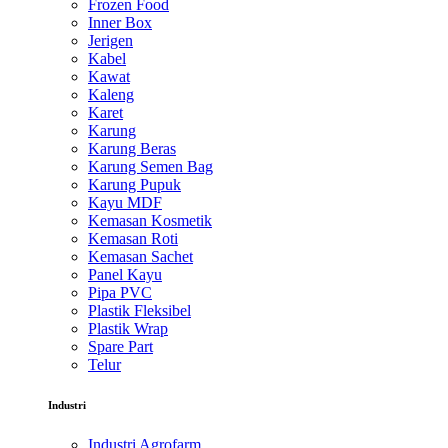
Frozen Food
Inner Box
Jerigen
Kabel
Kawat
Kaleng
Karet
Karung
Karung Beras
Karung Semen Bag
Karung Pupuk
Kayu MDF
Kemasan Kosmetik
Kemasan Roti
Kemasan Sachet
Panel Kayu
Pipa PVC
Plastik Fleksibel
Plastik Wrap
Spare Part
Telur
Industri
Industri Agrofarm