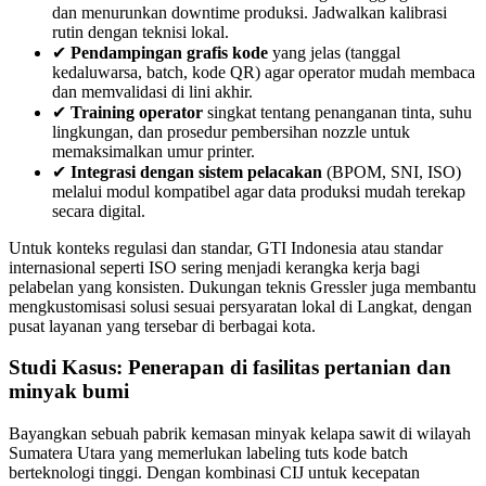
dan menurunkan downtime produksi. Jadwalkan kalibrasi
rutin dengan teknisi lokal.
✔
Pendampingan grafis kode
yang jelas (tanggal
kedaluwarsa, batch, kode QR) agar operator mudah membaca
dan memvalidasi di lini akhir.
✔
Training operator
singkat tentang penanganan tinta, suhu
lingkungan, dan prosedur pembersihan nozzle untuk
memaksimalkan umur printer.
✔
Integrasi dengan sistem pelacakan
(BPOM, SNI, ISO)
melalui modul kompatibel agar data produksi mudah terekap
secara digital.
Untuk konteks regulasi dan standar, GTI Indonesia atau standar
internasional seperti ISO sering menjadi kerangka kerja bagi
pelabelan yang konsisten. Dukungan teknis Gressler juga membantu
mengkustomisasi solusi sesuai persyaratan lokal di Langkat, dengan
pusat layanan yang tersebar di berbagai kota.
Studi Kasus: Penerapan di fasilitas pertanian dan
minyak bumi
Bayangkan sebuah pabrik kemasan minyak kelapa sawit di wilayah
Sumatera Utara yang memerlukan labeling tuts kode batch
berteknologi tinggi. Dengan kombinasi CIJ untuk kecepatan