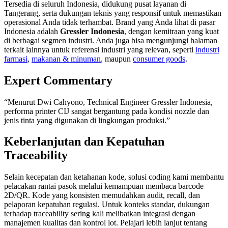
Tersedia di seluruh Indonesia, didukung pusat layanan di
Tangerang, serta dukungan teknis yang responsif untuk memastikan
operasional Anda tidak terhambat. Brand yang Anda lihat di pasar
Indonesia adalah
Gressler Indonesia
, dengan kemitraan yang kuat
di berbagai segmen industri. Anda juga bisa mengunjungi halaman
terkait lainnya untuk referensi industri yang relevan, seperti
industri
farmasi
,
makanan & minuman
, maupun
consumer goods
.
Expert Commentary
“Menurut Dwi Cahyono, Technical Engineer Gressler Indonesia,
performa printer CIJ sangat bergantung pada kondisi nozzle dan
jenis tinta yang digunakan di lingkungan produksi.”
Keberlanjutan dan Kepatuhan
Traceability
Selain kecepatan dan ketahanan kode, solusi coding kami membantu
pelacakan rantai pasok melalui kemampuan membaca barcode
2D/QR. Kode yang konsisten memudahkan audit, recall, dan
pelaporan kepatuhan regulasi. Untuk konteks standar, dukungan
terhadap traceability sering kali melibatkan integrasi dengan
manajemen kualitas dan kontrol lot. Pelajari lebih lanjut tentang