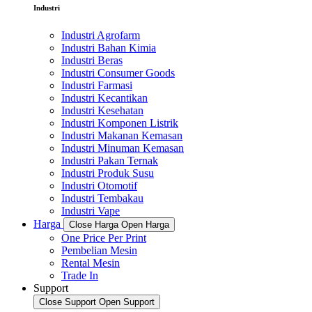
Industri
Industri Agrofarm
Industri Bahan Kimia
Industri Beras
Industri Consumer Goods
Industri Farmasi
Industri Kecantikan
Industri Kesehatan
Industri Komponen Listrik
Industri Makanan Kemasan
Industri Minuman Kemasan
Industri Pakan Ternak
Industri Produk Susu
Industri Otomotif
Industri Tembakau
Industri Vape
Harga
Close Harga
Open Harga
One Price Per Print
Pembelian Mesin
Rental Mesin
Trade In
Support
Close Support
Open Support