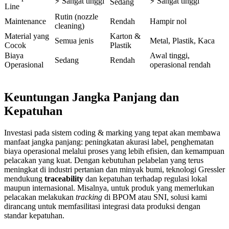
⚡ Sangat tinggi
⚡ Sangat tinggi
Sedang
Line
Rutin (nozzle
Maintenance
Rendah
Hampir nol
cleaning)
Material yang
Karton &
Semua jenis
Metal, Plastik, Kaca
Cocok
Plastik
Biaya
Awal tinggi,
Sedang
Rendah
Operasional
operasional rendah
Keuntungan Jangka Panjang dan
Kepatuhan
Investasi pada sistem coding & marking yang tepat akan membawa
manfaat jangka panjang: peningkatan akurasi label, penghematan
biaya operasional melalui proses yang lebih efisien, dan kemampuan
pelacakan yang kuat. Dengan kebutuhan pelabelan yang terus
meningkat di industri pertanian dan minyak bumi, teknologi Gressler
mendukung
traceability
dan kepatuhan terhadap regulasi lokal
maupun internasional. Misalnya, untuk produk yang memerlukan
pelacakan melakukan
tracking
di BPOM atau SNI, solusi kami
dirancang untuk memfasilitasi integrasi data produksi dengan
standar kepatuhan.