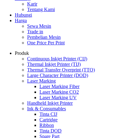
Karir
Tentang Kami
Hubungi
Harga
Sewa Mesin
Trade in
Pembelian Mesin
One Price Per Print
Produk
Continuous Inkjet Printer (CIJ)
Thermal Inkjet Printer (TIJ)
Thermal Transfer Overprint (TTO)
Large Character Printer (DOD)
Laser Marking
Laser Marking Fiber
Laser Marking CO2
Laser Marking UV
Handheld Inkjet Printer
Ink & Consumables
Tinta CIJ
Cartridge
Ribbon
Tinta DOD
Spare Part