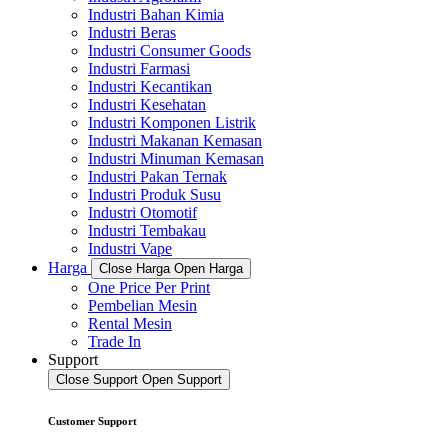
Industri Bahan Kimia
Industri Beras
Industri Consumer Goods
Industri Farmasi
Industri Kecantikan
Industri Kesehatan
Industri Komponen Listrik
Industri Makanan Kemasan
Industri Minuman Kemasan
Industri Pakan Ternak
Industri Produk Susu
Industri Otomotif
Industri Tembakau
Industri Vape
Harga
Close Harga
Open Harga
One Price Per Print
Pembelian Mesin
Rental Mesin
Trade In
Support
Close Support
Open Support
Customer Support