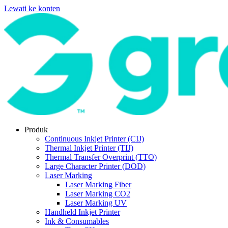
Lewati ke konten
Produk
Continuous Inkjet Printer (CIJ)
Thermal Inkjet Printer (TIJ)
Thermal Transfer Overprint (TTO)
Large Character Printer (DOD)
Laser Marking
Laser Marking Fiber
Laser Marking CO2
Laser Marking UV
Handheld Inkjet Printer
Ink & Consumables