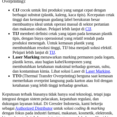
Overprinting):
CIJ
cocok untuk lini produksi yang sangat cepat dengan
berbagai substrat (plastik, kaleng, kaca tipis). Kecepatan cetak
tinggi dan kemampuan gudang label berukuran besar
membuatnya ideal untuk operasi massal di sektor pertanian
dan makanan olahan. Pelajari lebih lanjut di
CIJ
.
TIJ
memberi definisi cetak yang tajam pada kemasan plastik
tipis, dengan biaya operasional yang relatif rendah pada
produksi menengah. Untuk kemasan plastik yang
membutuhkan resolusi tinggi, TIJ bisa menjadi solusi efektif.
Pelajari lebih lanjut di
TIJ
.
Laser Marking
menawarkan marking permanen pada logam,
plastik keras, atau bagian kabel/komponen yang
membutuhkan ketahanan maksimal terhadap goresan, suhu,
dan kontaminan kimia. Lihat solusi Laser di
Laser Marking
.
TTO
(Thermal Transfer Overprinting) berguna saat kemasan
memerlukan overprint langsung pada karton atau foil dengan
ketahanan yang lebih tinggi terhadap gesekan.
Keputusan terbaik biasanya tidak hanya soal teknologi, tetapi juga
integrasi dengan sistem pelacakan, kepatuhan regulasi, dan
dukungan layanan lokal. Di Gressler Indonesia, kami bekerja
sebagai
Authorized Distributor
untuk solusi
coding & marking
dengan fokus pada industri farmasi, makanan, kosmetik, elektronik,