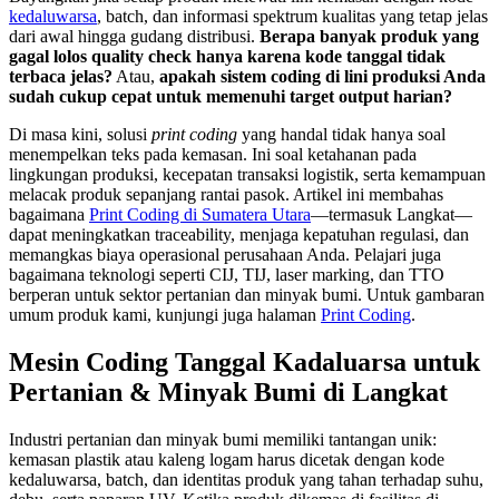
kedaluwarsa
, batch, dan informasi spektrum kualitas yang tetap jelas
dari awal hingga gudang distribusi.
Berapa banyak produk yang
gagal lolos quality check hanya karena kode tanggal tidak
terbaca jelas?
Atau,
apakah sistem coding di lini produksi Anda
sudah cukup cepat untuk memenuhi target output harian?
Di masa kini, solusi
print coding
yang handal tidak hanya soal
menempelkan teks pada kemasan. Ini soal ketahanan pada
lingkungan produksi, kecepatan transaksi logistik, serta kemampuan
melacak produk sepanjang rantai pasok. Artikel ini membahas
bagaimana
Print Coding di Sumatera Utara
—termasuk Langkat—
dapat meningkatkan traceability, menjaga kepatuhan regulasi, dan
memangkas biaya operasional perusahaan Anda. Pelajari juga
bagaimana teknologi seperti CIJ, TIJ, laser marking, dan TTO
berperan untuk sektor pertanian dan minyak bumi. Untuk gambaran
umum produk kami, kunjungi juga halaman
Print Coding
.
Mesin Coding Tanggal Kadaluarsa untuk
Pertanian & Minyak Bumi di Langkat
Industri pertanian dan minyak bumi memiliki tantangan unik:
kemasan plastik atau kaleng logam harus dicetak dengan kode
kedaluwarsa, batch, dan identitas produk yang tahan terhadap suhu,