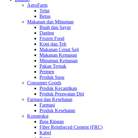
AgroFarm
Telur
Beras
Makanan dan Minuman
Buah dan Sayur
Daging
Frozen Food
Kopi dan Teh
Makanan Cepat Saji
Makanan Kemasan
Minuman Kemasan
Pakan Ternak
Permen
Produk Susu
Consumer Goods
Produk Kecantikan
Produk Perawatan Diri
Farmasi dan Kesehatan
Farmasi
Produk Kesehatan
Konstruksi
Baja Ringan
Fiber Reinforced Cement (FRC)
Kabel