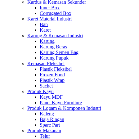
Kardus & Kemasan Sekunder
Inner Box
Corrugated Box
Karet Material Industri
Ban
Karet
Karung & Kemasan Industri
Karung
Karung Beras
Karung Semen Bag
Karung Pupuk
Kemasan Fleksibel
Plastik Fleksibel
Frozen Food
Plastik Wrap
Sachet
Produk Kayu
Kayu MDF
Panel Kayu Furniture
Produk Logam & Komponen Industri
Kaleng
Baja Ringan
Spare Part
Produk Makanan
Telur