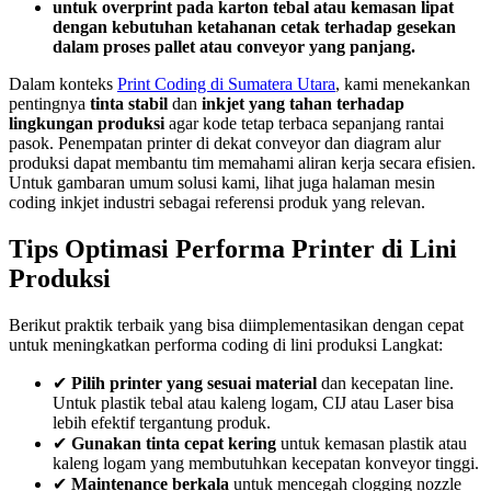
untuk overprint pada karton tebal atau kemasan lipat
dengan kebutuhan ketahanan cetak terhadap gesekan
dalam proses pallet atau conveyor yang panjang.
Dalam konteks
Print Coding di Sumatera Utara
, kami menekankan
pentingnya
tinta stabil
dan
inkjet yang tahan terhadap
lingkungan produksi
agar kode tetap terbaca sepanjang rantai
pasok. Penempatan printer di dekat conveyor dan diagram alur
produksi dapat membantu tim memahami aliran kerja secara efisien.
Untuk gambaran umum solusi kami, lihat juga halaman mesin
coding inkjet industri sebagai referensi produk yang relevan.
Tips Optimasi Performa Printer di Lini
Produksi
Berikut praktik terbaik yang bisa diimplementasikan dengan cepat
untuk meningkatkan performa coding di lini produksi Langkat:
✔
Pilih printer yang sesuai material
dan kecepatan line.
Untuk plastik tebal atau kaleng logam, CIJ atau Laser bisa
lebih efektif tergantung produk.
✔
Gunakan tinta cepat kering
untuk kemasan plastik atau
kaleng logam yang membutuhkan kecepatan konveyor tinggi.
✔
Maintenance berkala
untuk mencegah clogging nozzle