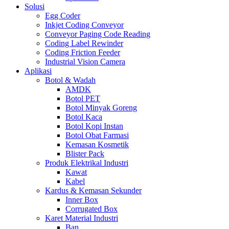
Solusi
Egg Coder
Inkjet Coding Conveyor
Conveyor Paging Code Reading
Coding Label Rewinder
Coding Friction Feeder
Industrial Vision Camera
Aplikasi
Botol & Wadah
AMDK
Botol PET
Botol Minyak Goreng
Botol Kaca
Botol Kopi Instan
Botol Obat Farmasi
Kemasan Kosmetik
Blister Pack
Produk Elektrikal Industri
Kawat
Kabel
Kardus & Kemasan Sekunder
Inner Box
Corrugated Box
Karet Material Industri
Ban