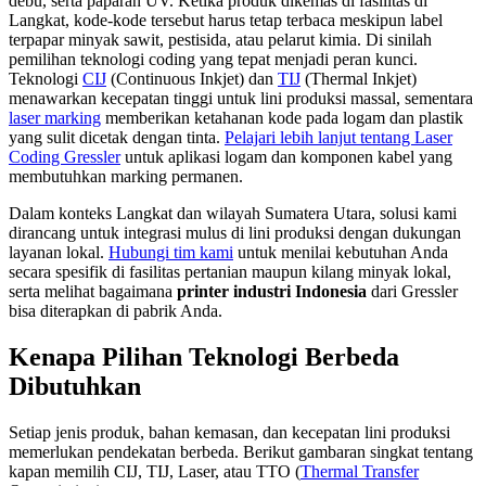
debu, serta paparan UV. Ketika produk dikemas di fasilitas di
Langkat, kode-kode tersebut harus tetap terbaca meskipun label
terpapar minyak sawit, pestisida, atau pelarut kimia. Di sinilah
pemilihan teknologi coding yang tepat menjadi peran kunci.
Teknologi
CIJ
(Continuous Inkjet) dan
TIJ
(Thermal Inkjet)
menawarkan kecepatan tinggi untuk lini produksi massal, sementara
laser marking
memberikan ketahanan kode pada logam dan plastik
yang sulit dicetak dengan tinta.
Pelajari lebih lanjut tentang Laser
Coding Gressler
untuk aplikasi logam dan komponen kabel yang
membutuhkan marking permanen.
Dalam konteks Langkat dan wilayah Sumatera Utara, solusi kami
dirancang untuk integrasi mulus di lini produksi dengan dukungan
layanan lokal.
Hubungi tim kami
untuk menilai kebutuhan Anda
secara spesifik di fasilitas pertanian maupun kilang minyak lokal,
serta melihat bagaimana
printer industri Indonesia
dari Gressler
bisa diterapkan di pabrik Anda.
Kenapa Pilihan Teknologi Berbeda
Dibutuhkan
Setiap jenis produk, bahan kemasan, dan kecepatan lini produksi
memerlukan pendekatan berbeda. Berikut gambaran singkat tentang
kapan memilih CIJ, TIJ, Laser, atau TTO (
Thermal Transfer