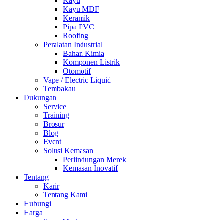
Kayu
Kayu MDF
Keramik
Pipa PVC
Roofing
Peralatan Industrial
Bahan Kimia
Komponen Listrik
Otomotif
Vape / Electric Liquid
Tembakau
Dukungan
Service
Training
Brosur
Blog
Event
Solusi Kemasan
Perlindungan Merek
Kemasan Inovatif
Tentang
Karir
Tentang Kami
Hubungi
Harga