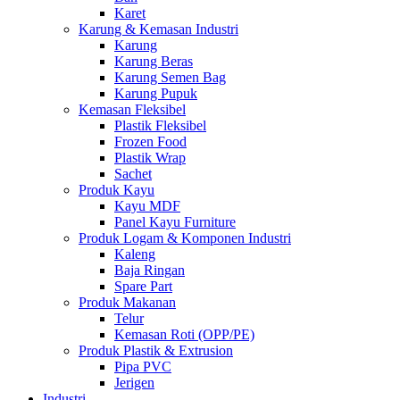
Karet
Karung & Kemasan Industri
Karung
Karung Beras
Karung Semen Bag
Karung Pupuk
Kemasan Fleksibel
Plastik Fleksibel
Frozen Food
Plastik Wrap
Sachet
Produk Kayu
Kayu MDF
Panel Kayu Furniture
Produk Logam & Komponen Industri
Kaleng
Baja Ringan
Spare Part
Produk Makanan
Telur
Kemasan Roti (OPP/PE)
Produk Plastik & Extrusion
Pipa PVC
Jerigen
Industri