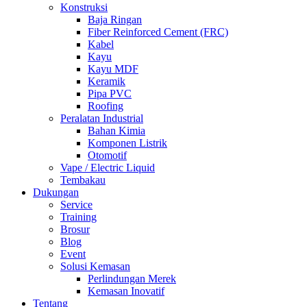
Konstruksi
Baja Ringan
Fiber Reinforced Cement (FRC)
Kabel
Kayu
Kayu MDF
Keramik
Pipa PVC
Roofing
Peralatan Industrial
Bahan Kimia
Komponen Listrik
Otomotif
Vape / Electric Liquid
Tembakau
Dukungan
Service
Training
Brosur
Blog
Event
Solusi Kemasan
Perlindungan Merek
Kemasan Inovatif
Tentang