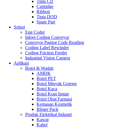
Tinta CIJ
Cartridge
Ribbon
Tinta DOD
Spare Part
Solusi
Egg Coder
Inkjet Coding Conveyor
Conveyor Paging Code Reading
Coding Label Rewinder
Coding Friction Feeder
Industrial Vision Camera
Aplikasi
Botol & Wadah
AMDK
Botol PET
Botol Minyak Goreng
Botol Kaca
Botol Kopi Instan
Botol Obat Farmasi
Kemasan Kosmetik
Blister Pack
Produk Elektrikal Industri
Kawat
Kabel