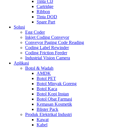
Tinta CIJ
Cartridge
Ribbon
Tinta DOD
Spare Part
Solusi
Egg Coder
Inkjet Coding Conveyor
Conveyor Paging Code Reading
Coding Label Rewinder
Coding Friction Feeder
Industrial Vision Camera
Aplikasi
Botol & Wadah
AMDK
Botol PET
Botol Minyak Goreng
Botol Kaca
Botol Kopi Instan
Botol Obat Farmasi
Kemasan Kosmetik
Blister Pack
Produk Elektrikal Industri
Kawat
Kabel