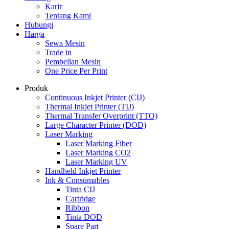
Karir
Tentang Kami
Hubungi
Harga
Sewa Mesin
Trade in
Pembelian Mesin
One Price Per Print
Produk
Continuous Inkjet Printer (CIJ)
Thermal Inkjet Printer (TIJ)
Thermal Transfer Overprint (TTO)
Large Character Printer (DOD)
Laser Marking
Laser Marking Fiber
Laser Marking CO2
Laser Marking UV
Handheld Inkjet Printer
Ink & Consumables
Tinta CIJ
Cartridge
Ribbon
Tinta DOD
Spare Part