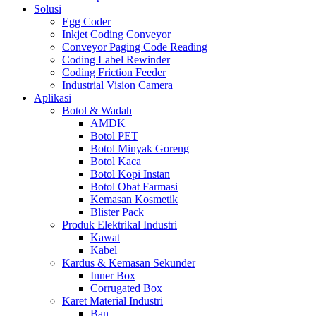
Solusi
Egg Coder
Inkjet Coding Conveyor
Conveyor Paging Code Reading
Coding Label Rewinder
Coding Friction Feeder
Industrial Vision Camera
Aplikasi
Botol & Wadah
AMDK
Botol PET
Botol Minyak Goreng
Botol Kaca
Botol Kopi Instan
Botol Obat Farmasi
Kemasan Kosmetik
Blister Pack
Produk Elektrikal Industri
Kawat
Kabel
Kardus & Kemasan Sekunder
Inner Box
Corrugated Box
Karet Material Industri
Ban