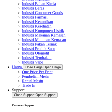
Industri Bahan Kimia
Industri Beras
Industri Consumer Goods
Industri Farmasi
Industri Kecantikan
Industri Kesehatan
Industri Komponen Listrik
Industri Makanan Kemasan
Industri Minuman Kemasan
Industri Pakan Ternak
Industri Produk Susu
Industri Otomotif
Industri Tembakau
Industri Vape
Harga
Close Harga
Open Harga
One Price Per Print
Pembelian Mesin
Rental Mesin
Trade In
Support
Close Support
Open Support
Customer Support