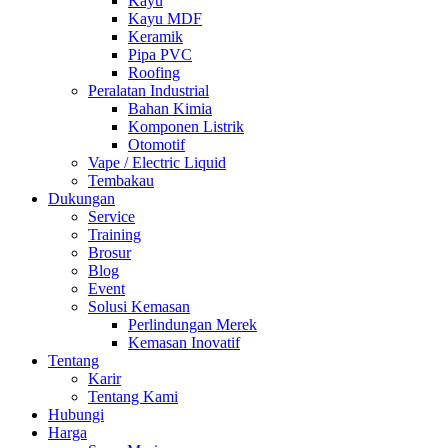
Kayu
Kayu MDF
Keramik
Pipa PVC
Roofing
Peralatan Industrial
Bahan Kimia
Komponen Listrik
Otomotif
Vape / Electric Liquid
Tembakau
Dukungan
Service
Training
Brosur
Blog
Event
Solusi Kemasan
Perlindungan Merek
Kemasan Inovatif
Tentang
Karir
Tentang Kami
Hubungi
Harga