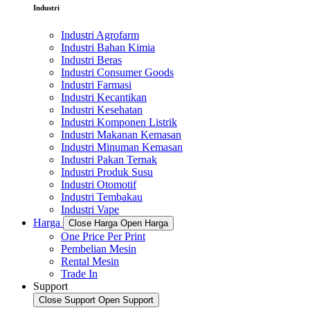
Industri
Industri Agrofarm
Industri Bahan Kimia
Industri Beras
Industri Consumer Goods
Industri Farmasi
Industri Kecantikan
Industri Kesehatan
Industri Komponen Listrik
Industri Makanan Kemasan
Industri Minuman Kemasan
Industri Pakan Ternak
Industri Produk Susu
Industri Otomotif
Industri Tembakau
Industri Vape
Harga
Close Harga
Open Harga
One Price Per Print
Pembelian Mesin
Rental Mesin
Trade In
Support
Close Support
Open Support