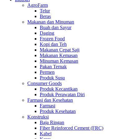
AgroFarm
Telur
Beras
Makanan dan Minuman
Buah dan Sayur
Daging
Frozen Food
Kopi dan Teh
Makanan Cepat Saji
Makanan Kemasan
Minuman Kemasan
Pakan Ternak
Permen
Produk Susu
Consumer Goods
Produk Kecantikan
Produk Perawatan Diri
Farmasi dan Kesehatan
Farmasi
Produk Kesehatan
Konstruksi
Baja Ringan
Fiber Reinforced Cement (FRC)
Kabel