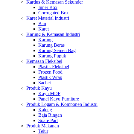
Kardus & Kemasan Sekunder
Inner Box
Corrugated Box
Karet Material Industri
Ban
Karet
Karung & Kemasan Industri
Karung
Karung Beras
Karung Semen Bag
Karung Pupuk
Kemasan Fleksibel
Plastik Fleksibel
Frozen Food
Plastik Wrap
Sachet
Produk Kayu
Kayu MDF
Panel Kayu Furniture
Produk Logam & Komponen Industri
Kaleng
Baja Ringan
Spare Part
Produk Makanan
Telur