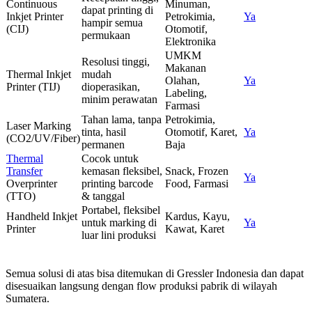
Continuous
Minuman,
dapat printing di
Inkjet Printer
Petrokimia,
Ya
hampir semua
(CIJ)
Otomotif,
permukaan
Elektronika
UMKM
Resolusi tinggi,
Makanan
Thermal Inkjet
mudah
Olahan,
Ya
Printer (TIJ)
dioperasikan,
Labeling,
minim perawatan
Farmasi
Tahan lama, tanpa
Petrokimia,
Laser Marking
tinta, hasil
Otomotif, Karet,
Ya
(CO2/UV/Fiber)
permanen
Baja
Thermal
Cocok untuk
Transfer
kemasan fleksibel,
Snack, Frozen
Ya
Overprinter
printing barcode
Food, Farmasi
(TTO)
& tanggal
Portabel, fleksibel
Handheld Inkjet
Kardus, Kayu,
untuk marking di
Ya
Printer
Kawat, Karet
luar lini produksi
Semua solusi di atas bisa ditemukan di Gressler Indonesia dan dapat
disesuaikan langsung dengan flow produksi pabrik di wilayah
Sumatera.