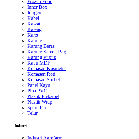
Frozen Food
Inner Box
Jerigen
Kabel
Kawat
Kaleng
Karet
Karung
Karung Beras
Karung Semen Bag
Karung Pupuk
Kayu MDF
Kemasan Kosmetik
Kemasan Roti
Kemasan Sachet
Panel Kayu
Pipa PVC
Plastik Fleksibel
Plastik Wrap
Spare Part
Telur
Industri
Industri Agrofarm