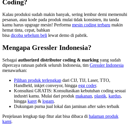
Coding?
Kalau produksi sudah makin banyak, sering lembur demi memenuhi
pesanan, atau kode pada produk mulai tidak konsisten, itu tanda
kamu harus upgrage mesin! Performa
mesin coding terbaru
makin
hemat tinta, cepat, bahkan
bisa
dicoba sebelum beli
lewat demo di pabrik.
Mengapa Gressler Indonesia?
Sebagai
authorized distributor coding & marking
yang sudah
dipercaya ratusan pabrik seluruh Indonesia, tim
Gressler Indonesia
menawarkan:
Pilihan produk terlengkap
dari CIJ, TIJ, Laser, TTO,
Handheld, inkjet conveyor, hingga
egg coder
.
Konsultasi GRATIS: Konsultasikan kebutuhan coding sesuai
industri kamu. Mulai dari produk
makanan
,
plastik
,
kardus
,
hingga
karet
&
logam
.
Dukungan purna jual lokal dan jaminan after sales terbaik
Penjelasan lengkap tiap fitur alat bisa dibaca di
halaman produk
kami
.