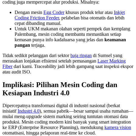
coding juga mempercepat alur produksi. Misalnya:
Dengan mesin
Egg Coder
khusus produk telur atau
Inkjet
Coding Friction Feeder
, pelabelan bisa otomatis dan lebih
cepat dibanding manual.
Untuk UKM makanan olahan seperti pempek dan kemplang
Palembang, mesin coding membantu memastikan setiap
kemasan punya info kadaluarsa yang jelas dan
keamanan
pangan
terjaga.
Tidak sedikit pelanggan dari sektor
baja ringan
di Sumsel yang
merasakan lonjakan efisiensi setelah pemasangan
Laser Marking
Fiber
dari kami. Traceability jadi lebih gampang saat inspeksi ekspor
atau audit ISO.
Implikasi: Pilihan Mesin Coding dan
Kesiapan Industri 4.0
Dipercepatnya transformasi digital di industri nasional (berkat
inisiatif
Industri 4.0
), semua pabrik—besar sampai usaha rumahan—
mulai meng-upgrade sistem marking seiring tuntutan otomasi data
produksi. Mesin coding modern kini banyak yang smart integration
ke ERP (Enterprise Resource Planning), mendukung
kamera vision
otomatisasi, hingga pelaporan real-time ke cloud.