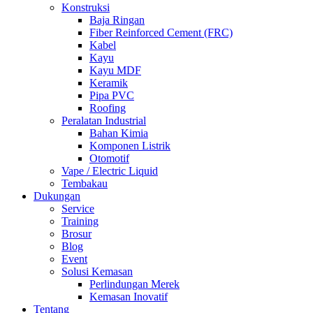
Konstruksi
Baja Ringan
Fiber Reinforced Cement (FRC)
Kabel
Kayu
Kayu MDF
Keramik
Pipa PVC
Roofing
Peralatan Industrial
Bahan Kimia
Komponen Listrik
Otomotif
Vape / Electric Liquid
Tembakau
Dukungan
Service
Training
Brosur
Blog
Event
Solusi Kemasan
Perlindungan Merek
Kemasan Inovatif
Tentang