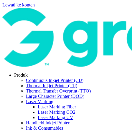
Lewati ke konten
Produk
Continuous Inkjet Printer (CIJ)
Thermal Inkjet Printer (TIJ)
Thermal Transfer Overprint (TTO)
Large Character Printer (DOD)
Laser Marking
Laser Marking Fiber
Laser Marking CO2
Laser Marking UV
Handheld Inkjet Printer
Ink & Consumables