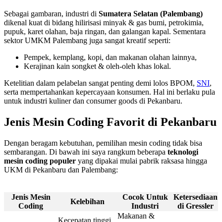
Sebagai gambaran, industri di
Sumatera Selatan (Palembang)
dikenal kuat di bidang hilirisasi minyak & gas bumi, petrokimia,
pupuk, karet olahan, baja ringan, dan galangan kapal. Sementara
sektor UMKM Palembang juga sangat kreatif seperti:
Pempek, kemplang, kopi, dan makanan olahan lainnya,
Kerajinan kain songket & oleh-oleh khas lokal.
Ketelitian dalam pelabelan sangat penting demi lolos BPOM,
SNI
,
serta mempertahankan kepercayaan konsumen. Hal ini berlaku pula
untuk industri kuliner dan consumer goods di Pekanbaru.
Jenis Mesin Coding Favorit di Pekanbaru
Dengan beragam kebutuhan, pemilihan mesin coding tidak bisa
sembarangan. Di bawah ini saya rangkum beberapa
teknologi
mesin coding populer
yang dipakai mulai pabrik raksasa hingga
UKM di Pekanbaru dan Palembang:
Jenis Mesin
Cocok Untuk
Ketersediaan
Kelebihan
Coding
Industri
di Gressler
Makanan &
Kecepatan tinggi,