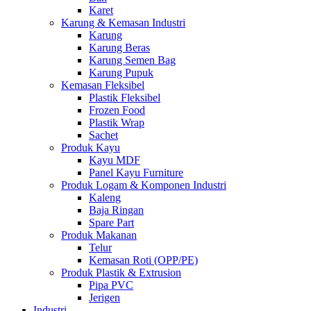
Karet
Karung & Kemasan Industri
Karung
Karung Beras
Karung Semen Bag
Karung Pupuk
Kemasan Fleksibel
Plastik Fleksibel
Frozen Food
Plastik Wrap
Sachet
Produk Kayu
Kayu MDF
Panel Kayu Furniture
Produk Logam & Komponen Industri
Kaleng
Baja Ringan
Spare Part
Produk Makanan
Telur
Kemasan Roti (OPP/PE)
Produk Plastik & Extrusion
Pipa PVC
Jerigen
Industri