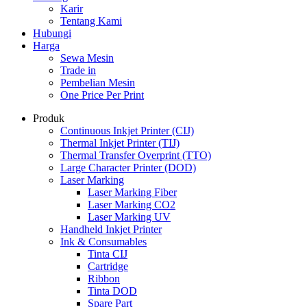
Karir
Tentang Kami
Hubungi
Harga
Sewa Mesin
Trade in
Pembelian Mesin
One Price Per Print
Produk
Continuous Inkjet Printer (CIJ)
Thermal Inkjet Printer (TIJ)
Thermal Transfer Overprint (TTO)
Large Character Printer (DOD)
Laser Marking
Laser Marking Fiber
Laser Marking CO2
Laser Marking UV
Handheld Inkjet Printer
Ink & Consumables
Tinta CIJ
Cartridge
Ribbon
Tinta DOD
Spare Part