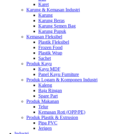
Karet
Karung & Kemasan Industri
Karung
Karung Beras
Karung Semen Bag
Karung Pupuk
Kemasan Fleksibel
Plastik Fleksibel
Frozen Food
Plastik Wrap
Sachet
Produk Kayu
Kayu MDF
Panel Kayu Furniture
Produk Logam & Komponen Industri
Kaleng
Baja Ringan
Spare Part
Produk Makanan
Telur
Kemasan Roti (OPP/PE)
Produk Plastik & Extrusion
Pipa PVC
Jerigen
Industri