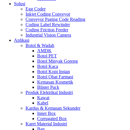
Solusi
Egg Coder
Inkjet Coding Conveyor
Conveyor Paging Code Reading
Coding Label Rewinder
Coding Friction Feeder
Industrial Vision Camera
Aplikasi
Botol & Wadah
AMDK
Botol PET
Botol Minyak Goreng
Botol Kaca
Botol Kopi Instan
Botol Obat Farmasi
Kemasan Kosmetik
Blister Pack
Produk Elektrikal Industri
Kawat
Kabel
Kardus & Kemasan Sekunder
Inner Box
Corrugated Box
Karet Material Industri
Ban