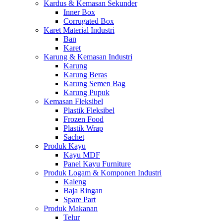
Kardus & Kemasan Sekunder
Inner Box
Corrugated Box
Karet Material Industri
Ban
Karet
Karung & Kemasan Industri
Karung
Karung Beras
Karung Semen Bag
Karung Pupuk
Kemasan Fleksibel
Plastik Fleksibel
Frozen Food
Plastik Wrap
Sachet
Produk Kayu
Kayu MDF
Panel Kayu Furniture
Produk Logam & Komponen Industri
Kaleng
Baja Ringan
Spare Part
Produk Makanan
Telur