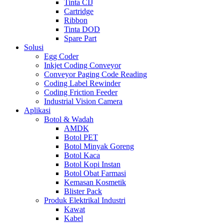
Tinta CIJ
Cartridge
Ribbon
Tinta DOD
Spare Part
Solusi
Egg Coder
Inkjet Coding Conveyor
Conveyor Paging Code Reading
Coding Label Rewinder
Coding Friction Feeder
Industrial Vision Camera
Aplikasi
Botol & Wadah
AMDK
Botol PET
Botol Minyak Goreng
Botol Kaca
Botol Kopi Instan
Botol Obat Farmasi
Kemasan Kosmetik
Blister Pack
Produk Elektrikal Industri
Kawat
Kabel