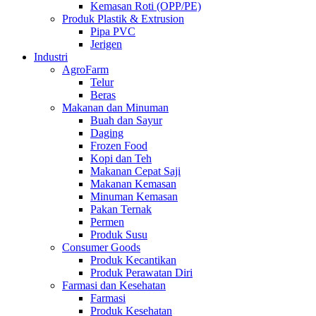
Kemasan Roti (OPP/PE)
Produk Plastik & Extrusion
Pipa PVC
Jerigen
Industri
AgroFarm
Telur
Beras
Makanan dan Minuman
Buah dan Sayur
Daging
Frozen Food
Kopi dan Teh
Makanan Cepat Saji
Makanan Kemasan
Minuman Kemasan
Pakan Ternak
Permen
Produk Susu
Consumer Goods
Produk Kecantikan
Produk Perawatan Diri
Farmasi dan Kesehatan
Farmasi
Produk Kesehatan