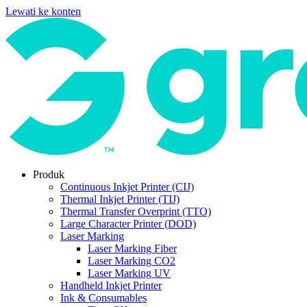
Lewati ke konten
Produk
Continuous Inkjet Printer (CIJ)
Thermal Inkjet Printer (TIJ)
Thermal Transfer Overprint (TTO)
Large Character Printer (DOD)
Laser Marking
Laser Marking Fiber
Laser Marking CO2
Laser Marking UV
Handheld Inkjet Printer
Ink & Consumables