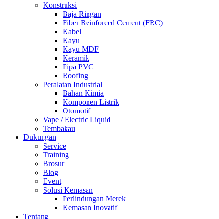
Konstruksi
Baja Ringan
Fiber Reinforced Cement (FRC)
Kabel
Kayu
Kayu MDF
Keramik
Pipa PVC
Roofing
Peralatan Industrial
Bahan Kimia
Komponen Listrik
Otomotif
Vape / Electric Liquid
Tembakau
Dukungan
Service
Training
Brosur
Blog
Event
Solusi Kemasan
Perlindungan Merek
Kemasan Inovatif
Tentang