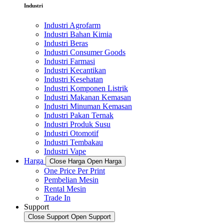
Industri
Industri Agrofarm
Industri Bahan Kimia
Industri Beras
Industri Consumer Goods
Industri Farmasi
Industri Kecantikan
Industri Kesehatan
Industri Komponen Listrik
Industri Makanan Kemasan
Industri Minuman Kemasan
Industri Pakan Ternak
Industri Produk Susu
Industri Otomotif
Industri Tembakau
Industri Vape
Harga
Close Harga
Open Harga
One Price Per Print
Pembelian Mesin
Rental Mesin
Trade In
Support
Close Support
Open Support