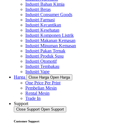
Industri Bahan Kimia
Industri Beras
Industri Consumer Goods
Industri Farmasi
Industri Kecantikan
Industri Kesehatan
Industri Komponen Listrik
Industri Makanan Kemasan
Industri Minuman Kemasan
Industri Pakan Ternak
Industri Produk Susu
Industri Otomotif
Industri Tembakau
Industri Vape
Harga
Close Harga
Open Harga
One Price Per Print
Pembelian Mesin
Rental Mesin
Trade In
Support
Close Support
Open Support
Customer Support