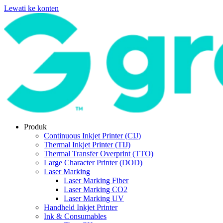
Lewati ke konten
Produk
Continuous Inkjet Printer (CIJ)
Thermal Inkjet Printer (TIJ)
Thermal Transfer Overprint (TTO)
Large Character Printer (DOD)
Laser Marking
Laser Marking Fiber
Laser Marking CO2
Laser Marking UV
Handheld Inkjet Printer
Ink & Consumables