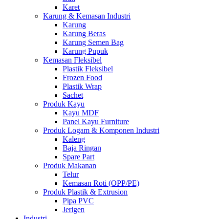
Karet
Karung & Kemasan Industri
Karung
Karung Beras
Karung Semen Bag
Karung Pupuk
Kemasan Fleksibel
Plastik Fleksibel
Frozen Food
Plastik Wrap
Sachet
Produk Kayu
Kayu MDF
Panel Kayu Furniture
Produk Logam & Komponen Industri
Kaleng
Baja Ringan
Spare Part
Produk Makanan
Telur
Kemasan Roti (OPP/PE)
Produk Plastik & Extrusion
Pipa PVC
Jerigen
Industri