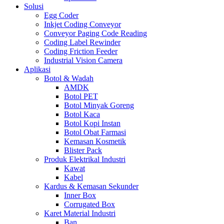
Solusi
Egg Coder
Inkjet Coding Conveyor
Conveyor Paging Code Reading
Coding Label Rewinder
Coding Friction Feeder
Industrial Vision Camera
Aplikasi
Botol & Wadah
AMDK
Botol PET
Botol Minyak Goreng
Botol Kaca
Botol Kopi Instan
Botol Obat Farmasi
Kemasan Kosmetik
Blister Pack
Produk Elektrikal Industri
Kawat
Kabel
Kardus & Kemasan Sekunder
Inner Box
Corrugated Box
Karet Material Industri
Ban