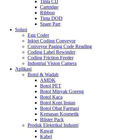
Tinta CIJ
Cartridge
Ribbon
Tinta DOD
Spare Part
Solusi
Egg Coder
Inkjet Coding Conveyor
Conveyor Paging Code Reading
Coding Label Rewinder
Coding Friction Feeder
Industrial Vision Camera
Aplikasi
Botol & Wadah
AMDK
Botol PET
Botol Minyak Goreng
Botol Kaca
Botol Kopi Instan
Botol Obat Farmasi
Kemasan Kosmetik
Blister Pack
Produk Elektrikal Industri
Kawat
Kabel