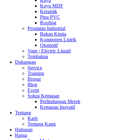
Kayu
Kayu MDF
Keramik
Pipa PVC
Roofing
Peralatan Industrial
Bahan Kimia
Komponen Listrik
Otomotif
Vape / Electric Liquid
Tembakau
Dukungan
Service
Training
Brosur
Blog
Event
Solusi Kemasan
Perlindungan Merek
Kemasan Inovatif
Tentang
Karir
Tentang Kami
Hubungi
Harga