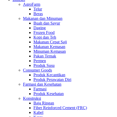
AgroFarm
Telur
Beras
Makanan dan Minuman
Buah dan Sayur
Daging
Frozen Food
Kopi dan Teh
Makanan Cepat Saji
Makanan Kemasan
Minuman Kemasan
Pakan Ternak
Permen
Produk Susu
Consumer Goods
Produk Kecantikan
Produk Perawatan Diri
Farmasi dan Kesehatan
Farmasi
Produk Kesehatan
Konstruksi
Baja Ringan
Fiber Reinforced Cement (FRC)
Kabel