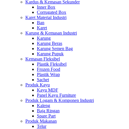
Kardus & Kemasan Sekunder
Inner Box
Corrugated Box
Karet Material Industri
Ban
Karet
Karung & Kemasan Industri
Karung
Karung Beras
Karung Semen Bag
Karung Pupuk
Kemasan Fleksibel
Plastik Fleksibel
Frozen Food
Plastik Wrap
Sachet
Produk Kayu
Kayu MDF
Panel Kayu Furniture
Produk Logam & Komponen Industri
Kaleng
Baja Ringan
Spare Part
Produk Makanan
Telur