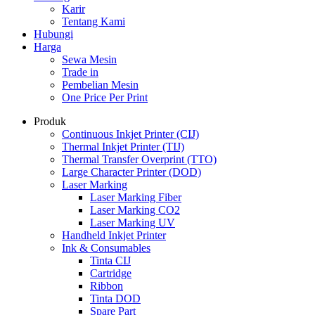
Karir
Tentang Kami
Hubungi
Harga
Sewa Mesin
Trade in
Pembelian Mesin
One Price Per Print
Produk
Continuous Inkjet Printer (CIJ)
Thermal Inkjet Printer (TIJ)
Thermal Transfer Overprint (TTO)
Large Character Printer (DOD)
Laser Marking
Laser Marking Fiber
Laser Marking CO2
Laser Marking UV
Handheld Inkjet Printer
Ink & Consumables
Tinta CIJ
Cartridge
Ribbon
Tinta DOD
Spare Part