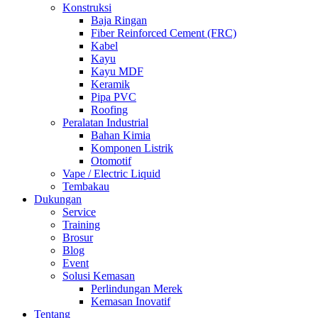
Konstruksi
Baja Ringan
Fiber Reinforced Cement (FRC)
Kabel
Kayu
Kayu MDF
Keramik
Pipa PVC
Roofing
Peralatan Industrial
Bahan Kimia
Komponen Listrik
Otomotif
Vape / Electric Liquid
Tembakau
Dukungan
Service
Training
Brosur
Blog
Event
Solusi Kemasan
Perlindungan Merek
Kemasan Inovatif
Tentang