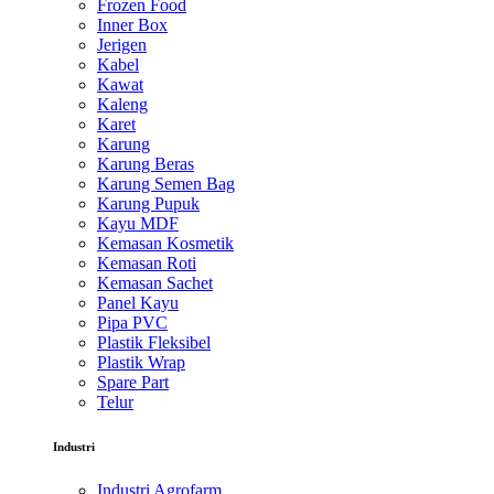
Frozen Food
Inner Box
Jerigen
Kabel
Kawat
Kaleng
Karet
Karung
Karung Beras
Karung Semen Bag
Karung Pupuk
Kayu MDF
Kemasan Kosmetik
Kemasan Roti
Kemasan Sachet
Panel Kayu
Pipa PVC
Plastik Fleksibel
Plastik Wrap
Spare Part
Telur
Industri
Industri Agrofarm