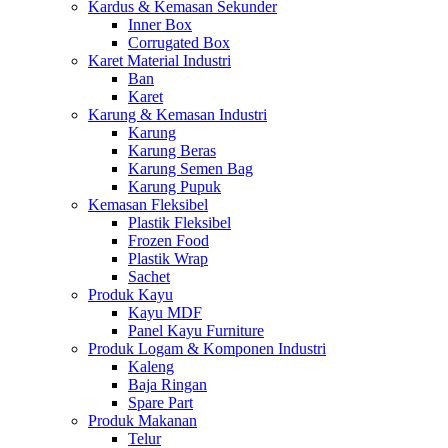
Kardus & Kemasan Sekunder
Inner Box
Corrugated Box
Karet Material Industri
Ban
Karet
Karung & Kemasan Industri
Karung
Karung Beras
Karung Semen Bag
Karung Pupuk
Kemasan Fleksibel
Plastik Fleksibel
Frozen Food
Plastik Wrap
Sachet
Produk Kayu
Kayu MDF
Panel Kayu Furniture
Produk Logam & Komponen Industri
Kaleng
Baja Ringan
Spare Part
Produk Makanan
Telur