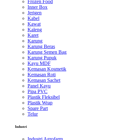
Frozen Food
Inner Box
Jerigen
Kabel
Kawat
Kaleng
Karet
Karung
Karung Beras
Karung Semen Bag
Karung Pupuk
Kayu MDF
Kemasan Kosmetik
Kemasan Roti
Kemasan Sachet
Panel Kayu
Pipa PVC
Plastik Fleksibel
Plastik Wrap
Spare Part
Telur
Industri
Industri Agrofarm