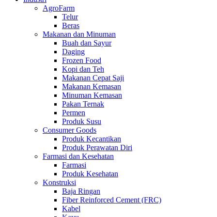
AgroFarm
Telur
Beras
Makanan dan Minuman
Buah dan Sayur
Daging
Frozen Food
Kopi dan Teh
Makanan Cepat Saji
Makanan Kemasan
Minuman Kemasan
Pakan Ternak
Permen
Produk Susu
Consumer Goods
Produk Kecantikan
Produk Perawatan Diri
Farmasi dan Kesehatan
Farmasi
Produk Kesehatan
Konstruksi
Baja Ringan
Fiber Reinforced Cement (FRC)
Kabel