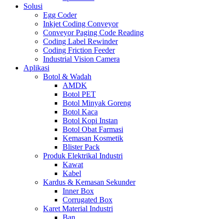
Solusi
Egg Coder
Inkjet Coding Conveyor
Conveyor Paging Code Reading
Coding Label Rewinder
Coding Friction Feeder
Industrial Vision Camera
Aplikasi
Botol & Wadah
AMDK
Botol PET
Botol Minyak Goreng
Botol Kaca
Botol Kopi Instan
Botol Obat Farmasi
Kemasan Kosmetik
Blister Pack
Produk Elektrikal Industri
Kawat
Kabel
Kardus & Kemasan Sekunder
Inner Box
Corrugated Box
Karet Material Industri
Ban