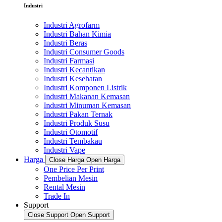
Industri
Industri Agrofarm
Industri Bahan Kimia
Industri Beras
Industri Consumer Goods
Industri Farmasi
Industri Kecantikan
Industri Kesehatan
Industri Komponen Listrik
Industri Makanan Kemasan
Industri Minuman Kemasan
Industri Pakan Ternak
Industri Produk Susu
Industri Otomotif
Industri Tembakau
Industri Vape
Harga
Close Harga
Open Harga
One Price Per Print
Pembelian Mesin
Rental Mesin
Trade In
Support
Close Support
Open Support