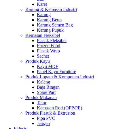
Karet
Karung & Kemasan Industri
Karung
Karung Beras
Karung Semen Bag
Karung Pupuk
Kemasan Fleksibel
Plastik Fleksibel
Frozen Food
Plastik Wrap
Sachet
Produk Kayu
Kayu MDF
Panel Kayu Furniture
Produk Logam & Komponen Industri
Kaleng
Baja Ringan
Spare Part
Produk Makanan
Telur
Kemasan Roti (OPP/PE)
Produk Plastik & Extrusion
Pipa PVC
Jerigen
Industri