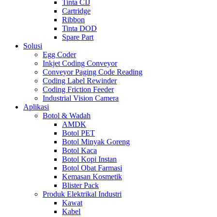
Tinta CIJ
Cartridge
Ribbon
Tinta DOD
Spare Part
Solusi
Egg Coder
Inkjet Coding Conveyor
Conveyor Paging Code Reading
Coding Label Rewinder
Coding Friction Feeder
Industrial Vision Camera
Aplikasi
Botol & Wadah
AMDK
Botol PET
Botol Minyak Goreng
Botol Kaca
Botol Kopi Instan
Botol Obat Farmasi
Kemasan Kosmetik
Blister Pack
Produk Elektrikal Industri
Kawat
Kabel