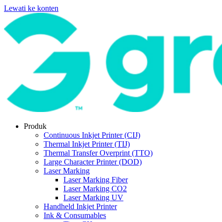
Lewati ke konten
Produk
Continuous Inkjet Printer (CIJ)
Thermal Inkjet Printer (TIJ)
Thermal Transfer Overprint (TTO)
Large Character Printer (DOD)
Laser Marking
Laser Marking Fiber
Laser Marking CO2
Laser Marking UV
Handheld Inkjet Printer
Ink & Consumables