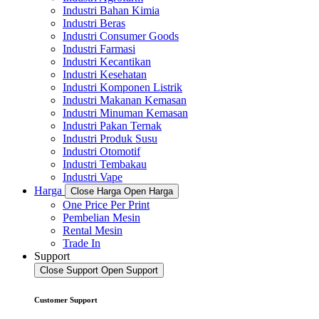
Industri Bahan Kimia
Industri Beras
Industri Consumer Goods
Industri Farmasi
Industri Kecantikan
Industri Kesehatan
Industri Komponen Listrik
Industri Makanan Kemasan
Industri Minuman Kemasan
Industri Pakan Ternak
Industri Produk Susu
Industri Otomotif
Industri Tembakau
Industri Vape
Harga
Close Harga
Open Harga
One Price Per Print
Pembelian Mesin
Rental Mesin
Trade In
Support
Close Support
Open Support
Customer Support