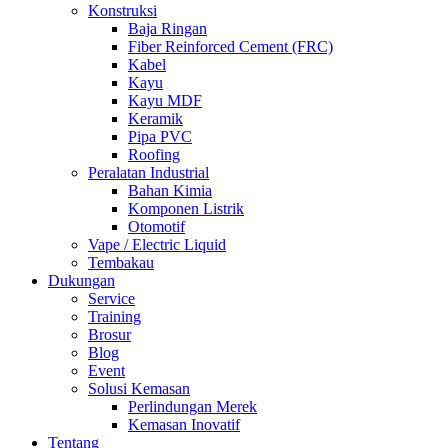
Konstruksi
Baja Ringan
Fiber Reinforced Cement (FRC)
Kabel
Kayu
Kayu MDF
Keramik
Pipa PVC
Roofing
Peralatan Industrial
Bahan Kimia
Komponen Listrik
Otomotif
Vape / Electric Liquid
Tembakau
Dukungan
Service
Training
Brosur
Blog
Event
Solusi Kemasan
Perlindungan Merek
Kemasan Inovatif
Tentang