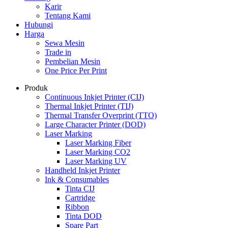
Karir
Tentang Kami
Hubungi
Harga
Sewa Mesin
Trade in
Pembelian Mesin
One Price Per Print
Produk
Continuous Inkjet Printer (CIJ)
Thermal Inkjet Printer (TIJ)
Thermal Transfer Overprint (TTO)
Large Character Printer (DOD)
Laser Marking
Laser Marking Fiber
Laser Marking CO2
Laser Marking UV
Handheld Inkjet Printer
Ink & Consumables
Tinta CIJ
Cartridge
Ribbon
Tinta DOD
Spare Part