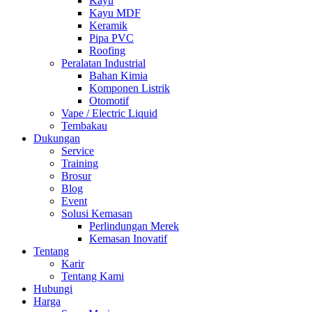
Kayu
Kayu MDF
Keramik
Pipa PVC
Roofing
Peralatan Industrial
Bahan Kimia
Komponen Listrik
Otomotif
Vape / Electric Liquid
Tembakau
Dukungan
Service
Training
Brosur
Blog
Event
Solusi Kemasan
Perlindungan Merek
Kemasan Inovatif
Tentang
Karir
Tentang Kami
Hubungi
Harga