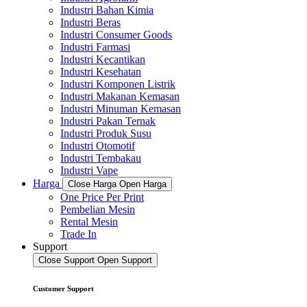
Industri Bahan Kimia
Industri Beras
Industri Consumer Goods
Industri Farmasi
Industri Kecantikan
Industri Kesehatan
Industri Komponen Listrik
Industri Makanan Kemasan
Industri Minuman Kemasan
Industri Pakan Ternak
Industri Produk Susu
Industri Otomotif
Industri Tembakau
Industri Vape
Harga
Close Harga
Open Harga
One Price Per Print
Pembelian Mesin
Rental Mesin
Trade In
Support
Close Support
Open Support
Customer Support