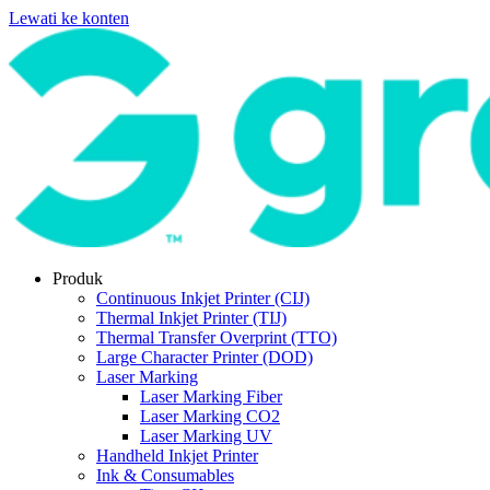
Lewati ke konten
Produk
Continuous Inkjet Printer (CIJ)
Thermal Inkjet Printer (TIJ)
Thermal Transfer Overprint (TTO)
Large Character Printer (DOD)
Laser Marking
Laser Marking Fiber
Laser Marking CO2
Laser Marking UV
Handheld Inkjet Printer
Ink & Consumables