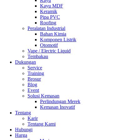
Kayu
Kayu MDF
Keramik
Pipa PVC
Roofing
Peralatan Industrial
Bahan Kimia
Komponen Listrik
Otomotif
Vape / Electric Liquid
Tembakau
Dukungan
Service
Training
Brosur
Blog
Event
Solusi Kemasan
Perlindungan Merek
Kemasan Inovatif
Tentang
Karir
Tentang Kami
Hubungi
Harga