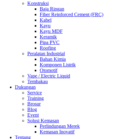
Konstruksi
Baja Ringan
Fiber Reinforced Cement (FRC)
Kabel
Kayu
Kayu MDF
Keramik
Pipa PVC
Roofing
Peralatan Industrial
Bahan Kimia
Komponen Listrik
Otomotif
Vape / Electric Liquid
Tembakau
Dukungan
Service
Training
Brosur
Blog
Event
Solusi Kemasan
Perlindungan Merek
Kemasan Inovatif
Tentang