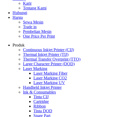
Karir
Tentang Kami
Hubungi
Harga
Sewa Mesin
Trade in
Pembelian Mesin
One Price Per Print
Produk
Continuous Inkjet Printer (CIJ)
Thermal Inkjet Printer (TIJ)
Thermal Transfer Overprint (TTO)
Large Character Printer (DOD)
Laser Marking
Laser Marking Fiber
Laser Marking CO2
Laser Marking UV
Handheld Inkjet Printer
Ink & Consumables
Tinta CIJ
Cartridge
Ribbon
Tinta DOD
Spare Part