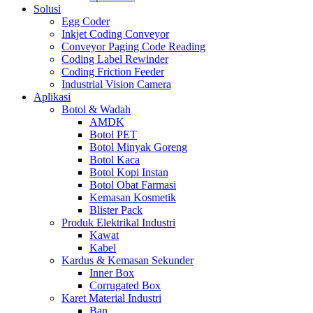
Solusi
Egg Coder
Inkjet Coding Conveyor
Conveyor Paging Code Reading
Coding Label Rewinder
Coding Friction Feeder
Industrial Vision Camera
Aplikasi
Botol & Wadah
AMDK
Botol PET
Botol Minyak Goreng
Botol Kaca
Botol Kopi Instan
Botol Obat Farmasi
Kemasan Kosmetik
Blister Pack
Produk Elektrikal Industri
Kawat
Kabel
Kardus & Kemasan Sekunder
Inner Box
Corrugated Box
Karet Material Industri
Ban