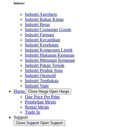
Industri
Industri Agrofarm
Industri Bahan Kimia
Industri Beras
Industri Consumer Goods
Industri Farmasi
Industri Kecantikan
Industri Kesehatan
Industri Komponen Listrik
Industri Makanan Kemasan
Industri Minuman Kemasan
Industri Pakan Ternak
Industri Produk Susu
Industri Otomotif
Industri Tembakau
Industri Vape
Harga
Close Harga
Open Harga
One Price Per Print
Pembelian Mesin
Rental Mesin
Trade In
Support
Close Support
Open Support