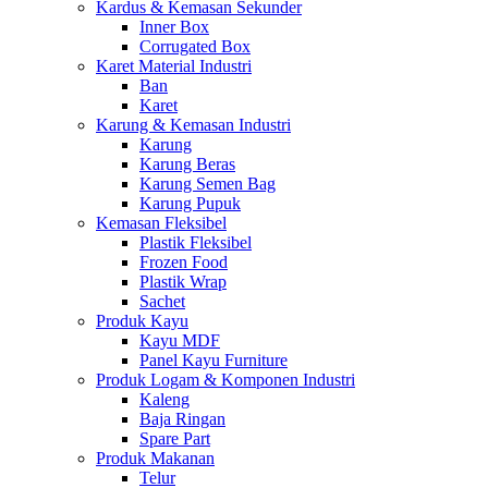
Kardus & Kemasan Sekunder
Inner Box
Corrugated Box
Karet Material Industri
Ban
Karet
Karung & Kemasan Industri
Karung
Karung Beras
Karung Semen Bag
Karung Pupuk
Kemasan Fleksibel
Plastik Fleksibel
Frozen Food
Plastik Wrap
Sachet
Produk Kayu
Kayu MDF
Panel Kayu Furniture
Produk Logam & Komponen Industri
Kaleng
Baja Ringan
Spare Part
Produk Makanan
Telur