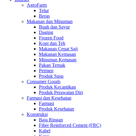
AgroFarm
Telur
Beras
Makanan dan Minuman
Buah dan Sayur
Daging
Frozen Food
Kopi dan Teh
Makanan Cepat Saji
Makanan Kemasan
Minuman Kemasan
Pakan Ternak
Permen
Produk Susu
Consumer Goods
Produk Kecantikan
Produk Perawatan Diri
Farmasi dan Kesehatan
Farmasi
Produk Kesehatan
Konstruksi
Baja Ringan
Fiber Reinforced Cement (FRC)
Kabel