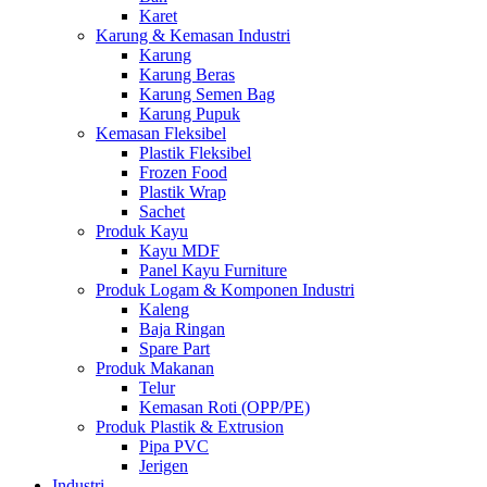
Karet
Karung & Kemasan Industri
Karung
Karung Beras
Karung Semen Bag
Karung Pupuk
Kemasan Fleksibel
Plastik Fleksibel
Frozen Food
Plastik Wrap
Sachet
Produk Kayu
Kayu MDF
Panel Kayu Furniture
Produk Logam & Komponen Industri
Kaleng
Baja Ringan
Spare Part
Produk Makanan
Telur
Kemasan Roti (OPP/PE)
Produk Plastik & Extrusion
Pipa PVC
Jerigen
Industri