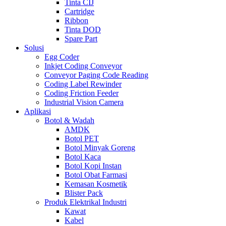
Tinta CIJ
Cartridge
Ribbon
Tinta DOD
Spare Part
Solusi
Egg Coder
Inkjet Coding Conveyor
Conveyor Paging Code Reading
Coding Label Rewinder
Coding Friction Feeder
Industrial Vision Camera
Aplikasi
Botol & Wadah
AMDK
Botol PET
Botol Minyak Goreng
Botol Kaca
Botol Kopi Instan
Botol Obat Farmasi
Kemasan Kosmetik
Blister Pack
Produk Elektrikal Industri
Kawat
Kabel