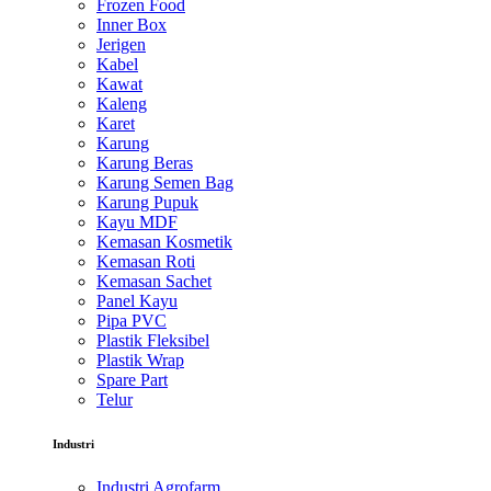
Frozen Food
Inner Box
Jerigen
Kabel
Kawat
Kaleng
Karet
Karung
Karung Beras
Karung Semen Bag
Karung Pupuk
Kayu MDF
Kemasan Kosmetik
Kemasan Roti
Kemasan Sachet
Panel Kayu
Pipa PVC
Plastik Fleksibel
Plastik Wrap
Spare Part
Telur
Industri
Industri Agrofarm