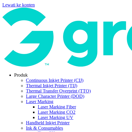
Lewati ke konten
Produk
Continuous Inkjet Printer (CIJ)
Thermal Inkjet Printer (TIJ)
Thermal Transfer Overprint (TTO)
Large Character Printer (DOD)
Laser Marking
Laser Marking Fiber
Laser Marking CO2
Laser Marking UV
Handheld Inkjet Printer
Ink & Consumables