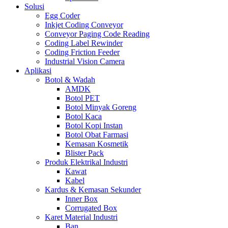
Solusi
Egg Coder
Inkjet Coding Conveyor
Conveyor Paging Code Reading
Coding Label Rewinder
Coding Friction Feeder
Industrial Vision Camera
Aplikasi
Botol & Wadah
AMDK
Botol PET
Botol Minyak Goreng
Botol Kaca
Botol Kopi Instan
Botol Obat Farmasi
Kemasan Kosmetik
Blister Pack
Produk Elektrikal Industri
Kawat
Kabel
Kardus & Kemasan Sekunder
Inner Box
Corrugated Box
Karet Material Industri
Ban