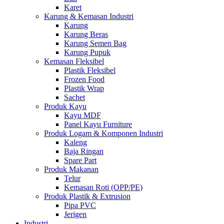
Karet
Karung & Kemasan Industri
Karung
Karung Beras
Karung Semen Bag
Karung Pupuk
Kemasan Fleksibel
Plastik Fleksibel
Frozen Food
Plastik Wrap
Sachet
Produk Kayu
Kayu MDF
Panel Kayu Furniture
Produk Logam & Komponen Industri
Kaleng
Baja Ringan
Spare Part
Produk Makanan
Telur
Kemasan Roti (OPP/PE)
Produk Plastik & Extrusion
Pipa PVC
Jerigen
Industri