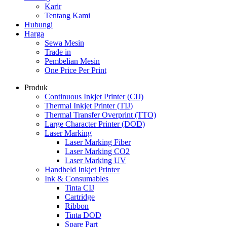
Karir
Tentang Kami
Hubungi
Harga
Sewa Mesin
Trade in
Pembelian Mesin
One Price Per Print
Produk
Continuous Inkjet Printer (CIJ)
Thermal Inkjet Printer (TIJ)
Thermal Transfer Overprint (TTO)
Large Character Printer (DOD)
Laser Marking
Laser Marking Fiber
Laser Marking CO2
Laser Marking UV
Handheld Inkjet Printer
Ink & Consumables
Tinta CIJ
Cartridge
Ribbon
Tinta DOD
Spare Part