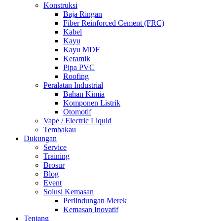
Konstruksi
Baja Ringan
Fiber Reinforced Cement (FRC)
Kabel
Kayu
Kayu MDF
Keramik
Pipa PVC
Roofing
Peralatan Industrial
Bahan Kimia
Komponen Listrik
Otomotif
Vape / Electric Liquid
Tembakau
Dukungan
Service
Training
Brosur
Blog
Event
Solusi Kemasan
Perlindungan Merek
Kemasan Inovatif
Tentang