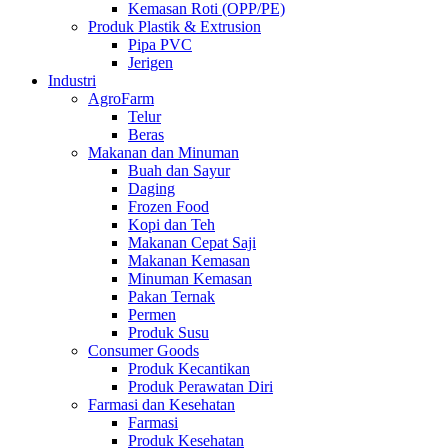
Kemasan Roti (OPP/PE)
Produk Plastik & Extrusion
Pipa PVC
Jerigen
Industri
AgroFarm
Telur
Beras
Makanan dan Minuman
Buah dan Sayur
Daging
Frozen Food
Kopi dan Teh
Makanan Cepat Saji
Makanan Kemasan
Minuman Kemasan
Pakan Ternak
Permen
Produk Susu
Consumer Goods
Produk Kecantikan
Produk Perawatan Diri
Farmasi dan Kesehatan
Farmasi
Produk Kesehatan