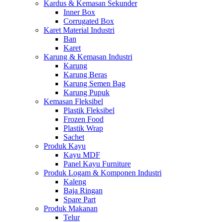
Kardus & Kemasan Sekunder
Inner Box
Corrugated Box
Karet Material Industri
Ban
Karet
Karung & Kemasan Industri
Karung
Karung Beras
Karung Semen Bag
Karung Pupuk
Kemasan Fleksibel
Plastik Fleksibel
Frozen Food
Plastik Wrap
Sachet
Produk Kayu
Kayu MDF
Panel Kayu Furniture
Produk Logam & Komponen Industri
Kaleng
Baja Ringan
Spare Part
Produk Makanan
Telur