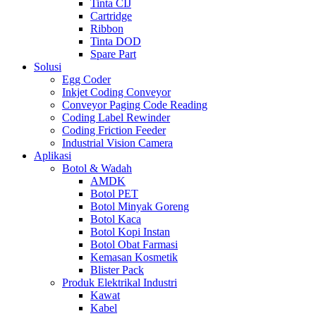
Tinta CIJ
Cartridge
Ribbon
Tinta DOD
Spare Part
Solusi
Egg Coder
Inkjet Coding Conveyor
Conveyor Paging Code Reading
Coding Label Rewinder
Coding Friction Feeder
Industrial Vision Camera
Aplikasi
Botol & Wadah
AMDK
Botol PET
Botol Minyak Goreng
Botol Kaca
Botol Kopi Instan
Botol Obat Farmasi
Kemasan Kosmetik
Blister Pack
Produk Elektrikal Industri
Kawat
Kabel