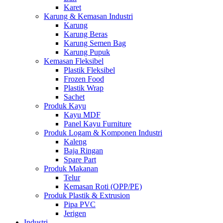
Karet
Karung & Kemasan Industri
Karung
Karung Beras
Karung Semen Bag
Karung Pupuk
Kemasan Fleksibel
Plastik Fleksibel
Frozen Food
Plastik Wrap
Sachet
Produk Kayu
Kayu MDF
Panel Kayu Furniture
Produk Logam & Komponen Industri
Kaleng
Baja Ringan
Spare Part
Produk Makanan
Telur
Kemasan Roti (OPP/PE)
Produk Plastik & Extrusion
Pipa PVC
Jerigen
Industri