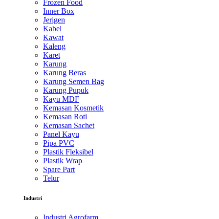
Frozen Food
Inner Box
Jerigen
Kabel
Kawat
Kaleng
Karet
Karung
Karung Beras
Karung Semen Bag
Karung Pupuk
Kayu MDF
Kemasan Kosmetik
Kemasan Roti
Kemasan Sachet
Panel Kayu
Pipa PVC
Plastik Fleksibel
Plastik Wrap
Spare Part
Telur
Industri
Industri Agrofarm