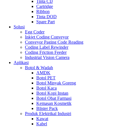
Tinta CIJ
Cartridge
Ribbon
Tinta DOD
Spare Part
Solusi
Egg Coder
Inkjet Coding Conveyor
Conveyor Paging Code Reading
Coding Label Rewinder
Coding Friction Feeder
Industrial Vision Camera
Aplikasi
Botol & Wadah
AMDK
Botol PET
Botol Minyak Goreng
Botol Kaca
Botol Kopi Instan
Botol Obat Farmasi
Kemasan Kosmetik
Blister Pack
Produk Elektrikal Industri
Kawat
Kabel