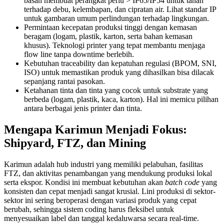
basah membuat perangkat perlu > IP65/IP54 untuk tahan
terhadap debu, kelembapan, dan cipratan air. Lihat standar IP
untuk gambaran umum perlindungan terhadap lingkungan.
Permintaan kecepatan produksi tinggi dengan kemasan
beragam (logam, plastik, karton, serta bahan kemasan
khusus). Teknologi printer yang tepat membantu menjaga
flow line tanpa downtime berlebih.
Kebutuhan traceability dan kepatuhan regulasi (BPOM, SNI,
ISO) untuk memastikan produk yang dihasilkan bisa dilacak
sepanjang rantai pasokan.
Ketahanan tinta dan tinta yang cocok untuk substrate yang
berbeda (logam, plastik, kaca, karton). Hal ini memicu pilihan
antara berbagai jenis printer dan tinta.
Mengapa Karimun Menjadi Fokus:
Shipyard, FTZ, dan Mining
Karimun adalah hub industri yang memiliki pelabuhan, fasilitas
FTZ, dan aktivitas penambangan yang mendukung produksi lokal
serta ekspor. Kondisi ini membuat kebutuhan akan
batch code
yang
konsisten dan cepat menjadi sangat krusial. Lini produksi di sektor-
sektor ini sering beroperasi dengan variasi produk yang cepat
berubah, sehingga sistem coding harus fleksibel untuk
menyesuaikan label dan tanggal kedaluwarsa secara real-time.