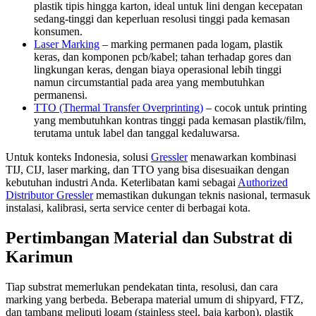
plastik tipis hingga karton, ideal untuk lini dengan kecepatan
sedang-tinggi dan keperluan resolusi tinggi pada kemasan
konsumen.
Laser Marking
– marking permanen pada logam, plastik
keras, dan komponen pcb/kabel; tahan terhadap gores dan
lingkungan keras, dengan biaya operasional lebih tinggi
namun circumstantial pada area yang membutuhkan
permanensi.
TTO (Thermal Transfer Overprinting)
– cocok untuk printing
yang membutuhkan kontras tinggi pada kemasan plastik/film,
terutama untuk label dan tanggal kedaluwarsa.
Untuk konteks Indonesia, solusi
Gressler
menawarkan kombinasi
TIJ, CIJ, laser marking, dan TTO yang bisa disesuaikan dengan
kebutuhan industri Anda. Keterlibatan kami sebagai
Authorized
Distributor Gressler
memastikan dukungan teknis nasional, termasuk
instalasi, kalibrasi, serta service center di berbagai kota.
Pertimbangan Material dan Substrat di
Karimun
Tiap substrat memerlukan pendekatan tinta, resolusi, dan cara
marking yang berbeda. Beberapa material umum di shipyard, FTZ,
dan tambang meliputi logam (stainless steel, baja karbon), plastik