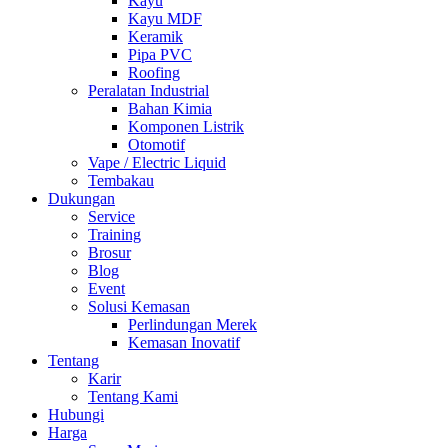
Kayu
Kayu MDF
Keramik
Pipa PVC
Roofing
Peralatan Industrial
Bahan Kimia
Komponen Listrik
Otomotif
Vape / Electric Liquid
Tembakau
Dukungan
Service
Training
Brosur
Blog
Event
Solusi Kemasan
Perlindungan Merek
Kemasan Inovatif
Tentang
Karir
Tentang Kami
Hubungi
Harga