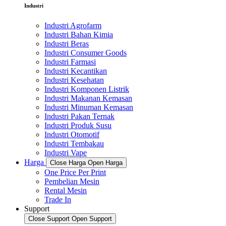
Industri
Industri Agrofarm
Industri Bahan Kimia
Industri Beras
Industri Consumer Goods
Industri Farmasi
Industri Kecantikan
Industri Kesehatan
Industri Komponen Listrik
Industri Makanan Kemasan
Industri Minuman Kemasan
Industri Pakan Ternak
Industri Produk Susu
Industri Otomotif
Industri Tembakau
Industri Vape
Harga
Close Harga
Open Harga
One Price Per Print
Pembelian Mesin
Rental Mesin
Trade In
Support
Close Support
Open Support