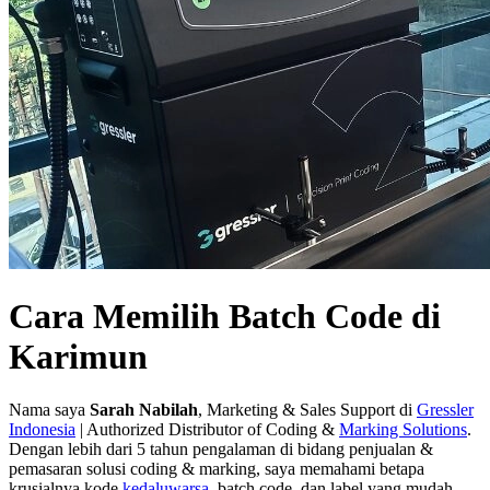
Cara Memilih Batch Code di
Karimun
Nama saya
Sarah Nabilah
, Marketing & Sales Support di
Gressler
Indonesia
| Authorized Distributor of Coding &
Marking Solutions
.
Dengan lebih dari 5 tahun pengalaman di bidang penjualan &
pemasaran solusi coding & marking, saya memahami betapa
krusialnya kode
kedaluwarsa
, batch code, dan label yang mudah