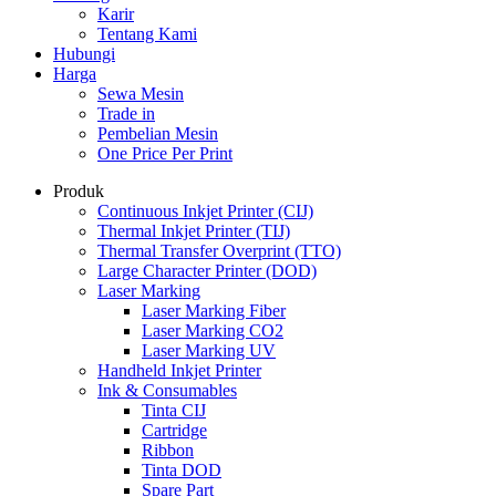
Karir
Tentang Kami
Hubungi
Harga
Sewa Mesin
Trade in
Pembelian Mesin
One Price Per Print
Produk
Continuous Inkjet Printer (CIJ)
Thermal Inkjet Printer (TIJ)
Thermal Transfer Overprint (TTO)
Large Character Printer (DOD)
Laser Marking
Laser Marking Fiber
Laser Marking CO2
Laser Marking UV
Handheld Inkjet Printer
Ink & Consumables
Tinta CIJ
Cartridge
Ribbon
Tinta DOD
Spare Part