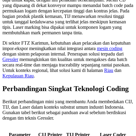
yang dipasang di dekat konveyor mampu menandai batch code pada
permukaan logam dengan kecepatan tinggi dan kontras jelas. Pada
bagian produk plastik kemasan, TIJ menawarkan resolusi tinggi
untuk tanggal kedaluwarsa yang terlihat jelas meskipun kemasan
tipis. Laser marking bisa dipakai untuk komponen logam yang
membutuhkan mark permanen tanpa tinta.
Di sektor FTZ Karimun, kebutuhan akan pelacakan dan kepatuhan
impor-ekspor meningkatkan nilai integrasi antara
mesin coding
dengan sistem pelaporan internal. Penerapan solusi terpadu dari
Gressler
memungkinkan tim kualitas untuk mengakses data batch
secara real-time dan menjaga traceability sepanjang rantai pasokan.
Untuk konteks regional, lihat solusi kami di halaman
Riau
dan
Kepulauan Riau
.
Perbandingan Singkat Teknologi Coding
Berikut perbandingan mini yang membantu Anda membedakan CIJ,
TIJ, dan Laser dalam konteks substrat umum industri Indonesia.
Gunakan tabel berikut sebagai panduan awal sebelum berdiskusi
dengan tim teknis Gressler.
Parameter
CIJ Printer
TIJ Printer
Laser Coder