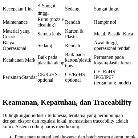
⚡ Sangat
Kecepatan Line
Sedang
Sangat tinggi
tinggi
Rutin (nozzle
Maintenance
Rendah
Hampir nol
cleaning)
Material yang
Karton &
Semua jenis
Metal, Plastik, Kaca
Cocok
Plastik
Biaya
Awal tinggi,
Sedang
Rendah
Operasional
operasional rendah
Baik pada
Baik pada
Permanen pada
Ketahanan Mark
karton/plastik
plastik/kaleng
logam/plastik keras
tipis
CE, RoHS,
CE/RoHS
CE/RoHS
Perizinan/Standar
IP65/IP67
optional
optional
(tergantung model)
Keamanan, Kepatuhan, dan Traceability
Di lingkungan industri Indonesia, terutama yang berhubungan
dengan ekspor dan regulasi lokal, memastikan traceability adalah
kunci. Sistem coding harus mendukung:
Pencatatan tanggal kedaluwarsa dan batch secara akurat untuk