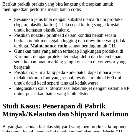
Berikut praktik praktis yang bisa langsung diterapkan untuk
meningkatkan performa mesin batch code:
Sesuaikan jenis tinta dengan substrat utama di lini produksi
(logam, plastik, karton). Tinta cepat kering sangat krusial
untuk kemasan plastik/kaleng.
Pastikan nozzle / printhead dalam kondisi bersih secara
berkala untuk mencegah clogging dan downtime yang tidak
terduga.
Maintenance rutin
sangat penting untuk CIJ.
Gunakan tinta yang tahan terhadap lingkungan produksi di
Karimun, dengan proteksi terhadap debu dan kelembapan,
serta kemampuan marking yang konsisten di conveyor yang
bergerak.
Pastikan opsi marking pada kode batch dapat dibaca jelas
melalui ukuran font yang sesuai, resolusi minimal 600 dpi
untuk detail kecil seperti tanggal kedaluwarsa.
Integrasikan solusi otomatisasi label/inkjet dengan sistem ERP
untuk pelacakan batch yang lebih efisien.
Studi Kasus: Penerapan di Pabrik
Minyak/Kelautan dan Shipyard Karimun
Bayangkan sebuah fasilitas shipyard yang memproduksi komponen
baja untuk kapal, dengan lini perakitan berkelanjutan. Mesin CIJ