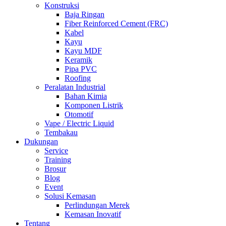
Konstruksi
Baja Ringan
Fiber Reinforced Cement (FRC)
Kabel
Kayu
Kayu MDF
Keramik
Pipa PVC
Roofing
Peralatan Industrial
Bahan Kimia
Komponen Listrik
Otomotif
Vape / Electric Liquid
Tembakau
Dukungan
Service
Training
Brosur
Blog
Event
Solusi Kemasan
Perlindungan Merek
Kemasan Inovatif
Tentang