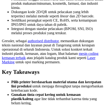
produk makanan/minuman, kosmetik, farmasi, dan industri
kimia.
Dukungan kode 2D/QR untuk pelacakan yang lebih
terperinci melalui metode seperti
linear
dan
2D
barcode.
Sertifikasi perangkat seperti CE, RoHS, serta kemampuan
IP65/IP65 untuk daya tahan di pabrik.
Integrasi dengan standar pelacakan (BPOM, SNI, ISO)
melalui proses produksi yang terukur.
Gressler, sebagai
authorised distributor
, memastikan dukungan
teknis nasional dan layanan pusat di Tangerang untuk kesiapan
operasional di seluruh Indonesia. Untuk solusi konkret terkait
industri plastik, kemasan, atau logam, lihat halaman
mesin coding
kemasan terbaik
atau jelajahi katalog produk kami seperti
Laser
Marking
untuk opsi marking permanen.
Key Takeaways
Pilih printer berdasarkan material utama dan kecepatan
lini produksi
untuk menjaga throughput tanpa mengorbankan
keterbacaan kode.
Gunakan tinta cepat kering untuk kemasan
plastik/kaleng
agar line tidak terhambat karena tinta yang
belum kering.