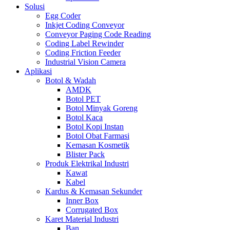
Solusi
Egg Coder
Inkjet Coding Conveyor
Conveyor Paging Code Reading
Coding Label Rewinder
Coding Friction Feeder
Industrial Vision Camera
Aplikasi
Botol & Wadah
AMDK
Botol PET
Botol Minyak Goreng
Botol Kaca
Botol Kopi Instan
Botol Obat Farmasi
Kemasan Kosmetik
Blister Pack
Produk Elektrikal Industri
Kawat
Kabel
Kardus & Kemasan Sekunder
Inner Box
Corrugated Box
Karet Material Industri
Ban