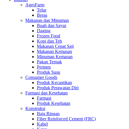
AgroFarm
Telur
Beras
Makanan dan Minuman
Buah dan Sayur
Daging
Frozen Food
Kopi dan Teh
Makanan Cepat Saji
Makanan Kemasan
Minuman Kemasan
Pakan Ternak
Permen
Produk Susu
Consumer Goods
Produk Kecantikan
Produk Perawatan Diri
Farmasi dan Kesehatan
Farmasi
Produk Kesehatan
Konstruksi
Baja Ringan
Fiber Reinforced Cement (FRC)
Kabel