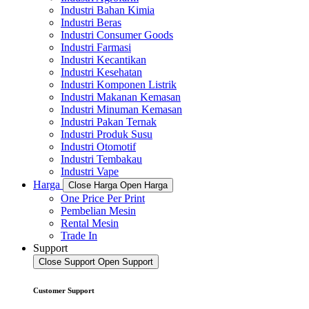
Industri Bahan Kimia
Industri Beras
Industri Consumer Goods
Industri Farmasi
Industri Kecantikan
Industri Kesehatan
Industri Komponen Listrik
Industri Makanan Kemasan
Industri Minuman Kemasan
Industri Pakan Ternak
Industri Produk Susu
Industri Otomotif
Industri Tembakau
Industri Vape
Harga
Close Harga
Open Harga
One Price Per Print
Pembelian Mesin
Rental Mesin
Trade In
Support
Close Support
Open Support
Customer Support