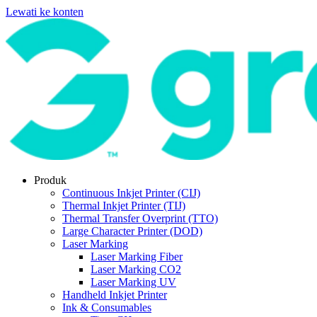
Lewati ke konten
Produk
Continuous Inkjet Printer (CIJ)
Thermal Inkjet Printer (TIJ)
Thermal Transfer Overprint (TTO)
Large Character Printer (DOD)
Laser Marking
Laser Marking Fiber
Laser Marking CO2
Laser Marking UV
Handheld Inkjet Printer
Ink & Consumables