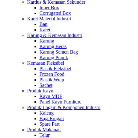
Kardus & Kemasan Sekunder
Inner Box
Corrugated Box
Karet Material Industri
Ban
Karet
Karung & Kemasan Industri
Karung
Karung Beras
Karung Semen Bag
Karung Pupuk
Kemasan Fleksibel
Plastik Fleksibel
Frozen Food
Plastik Wrap
Sachet
Produk Kayu
Kayu MDF
Panel Kayu Furniture
Produk Logam & Komponen Industri
Kaleng
Baja Ringan
Spare Part
Produk Makanan
Telur