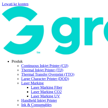
Lewati ke konten
Produk
Continuous Inkjet Printer (CIJ)
Thermal Inkjet Printer (TIJ)
Thermal Transfer Overprint (TTO)
Large Character Printer (DOD)
Laser Marking
Laser Marking Fiber
Laser Marking CO2
Laser Marking UV
Handheld Inkjet Printer
Ink & Consumables