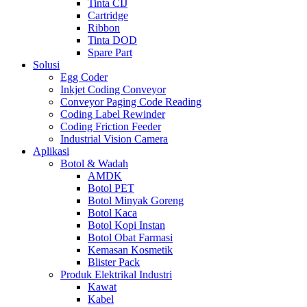
Tinta CIJ
Cartridge
Ribbon
Tinta DOD
Spare Part
Solusi
Egg Coder
Inkjet Coding Conveyor
Conveyor Paging Code Reading
Coding Label Rewinder
Coding Friction Feeder
Industrial Vision Camera
Aplikasi
Botol & Wadah
AMDK
Botol PET
Botol Minyak Goreng
Botol Kaca
Botol Kopi Instan
Botol Obat Farmasi
Kemasan Kosmetik
Blister Pack
Produk Elektrikal Industri
Kawat
Kabel