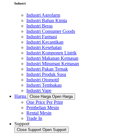
Industri
Industri Agrofarm
Industri Bahan Kimia
Industri Beras
Industri Consumer Goods
Industri Farmasi
Industri Kecantikan
Industri Kesehatan
Industri Komponen Listrik
Industri Makanan Kemasan
Industri Minuman Kemasan
Industri Pakan Ternak
Industri Produk Susu
Industri Otomotif
Industri Tembakau
Industri Vape
Harga
Close Harga
Open Harga
One Price Per Print
Pembelian Mesin
Rental Mesin
Trade In
Support
Close Support
Open Support