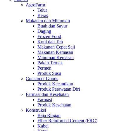
AgroFarm
Telur
Beras
Makanan dan Minuman
Buah dan Sayur
Daging
Frozen Food
Kopi dan Teh
Makanan Cepat Saji
Makanan Kemasan
Minuman Kemasan
Pakan Ternak
Permen
Produk Susu
Consumer Goods
Produk Kecantikan
Produk Perawatan Diri
Farmasi dan Kesehatan
Farmasi
Produk Kesehatan
Konstruksi
Baja Ringan
Fiber Reinforced Cement (FRC)
Kabel