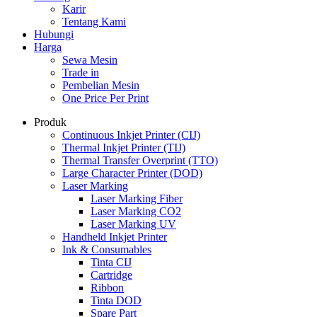
Karir
Tentang Kami
Hubungi
Harga
Sewa Mesin
Trade in
Pembelian Mesin
One Price Per Print
Produk
Continuous Inkjet Printer (CIJ)
Thermal Inkjet Printer (TIJ)
Thermal Transfer Overprint (TTO)
Large Character Printer (DOD)
Laser Marking
Laser Marking Fiber
Laser Marking CO2
Laser Marking UV
Handheld Inkjet Printer
Ink & Consumables
Tinta CIJ
Cartridge
Ribbon
Tinta DOD
Spare Part