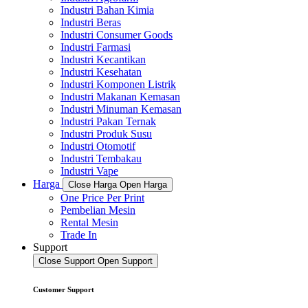
Industri Bahan Kimia
Industri Beras
Industri Consumer Goods
Industri Farmasi
Industri Kecantikan
Industri Kesehatan
Industri Komponen Listrik
Industri Makanan Kemasan
Industri Minuman Kemasan
Industri Pakan Ternak
Industri Produk Susu
Industri Otomotif
Industri Tembakau
Industri Vape
Harga
Close Harga
Open Harga
One Price Per Print
Pembelian Mesin
Rental Mesin
Trade In
Support
Close Support
Open Support
Customer Support