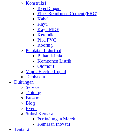
Konstruksi
Baja Ringan
Fiber Reinforced Cement (FRC)
Kabel
Kayu
Kayu MDF
Keramik
Pipa PVC
Roofing
Peralatan Industrial
Bahan Kimia
Komponen Listrik
Otomotif
Vape / Electric Liquid
Tembakau
Dukungan
Service
Training
Brosur
Blog
Event
Solusi Kemasan
Perlindungan Merek
Kemasan Inovatif
Tentang