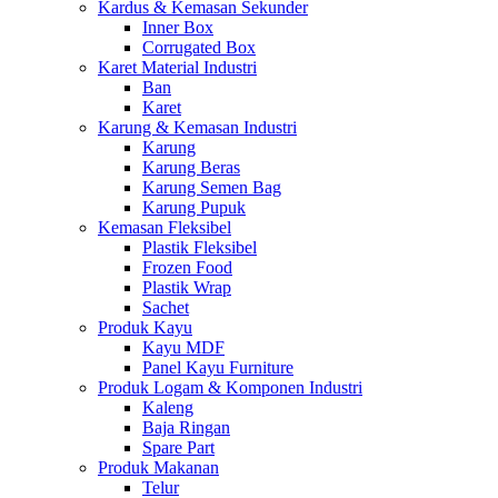
Kardus & Kemasan Sekunder
Inner Box
Corrugated Box
Karet Material Industri
Ban
Karet
Karung & Kemasan Industri
Karung
Karung Beras
Karung Semen Bag
Karung Pupuk
Kemasan Fleksibel
Plastik Fleksibel
Frozen Food
Plastik Wrap
Sachet
Produk Kayu
Kayu MDF
Panel Kayu Furniture
Produk Logam & Komponen Industri
Kaleng
Baja Ringan
Spare Part
Produk Makanan
Telur