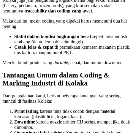
Kolaka juga jadi penghubung logistik utama bagi sektor makanan
(fishery, pertanian, frozen foods), yang kini semakin sadar
pentingnya
traceability dan coding yang awet
.
Maka dari itu, mesin coding yang dipakai harus memenuhi dua hal
penting:
Stabil dalam kondisi lingkungan berat
seperti area industri
tambang (debu, lembab, suhu tinggi).
Cetak jelas & cepat
di permukaan kemasan makanan plastik,
dus karton, maupun botol PET.
Mereka butuh printer yang
durable
, cepat, dan minim downtime.
Tantangan Umum dalam Coding &
Marking Industri di Kolaka
Dari pengalaman kami, berikut beberapa tantangan yang sering
muncul di fasilitas Kolaka:
Print fading
karena tinta tidak cocok dengan material
kemasan (plastik licin, logam, kaca).
Downtime
karena nozzle printer CIJ sering mampet jika tidak
dimonitor.
Operasional tidak efisien
: Sering gonta-ganti tinta karena