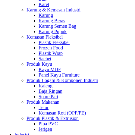
Karet
Karung & Kemasan Industri
Karung
Karung Beras
Karung Semen Bag
Karung Pupuk
Kemasan Fleksibel
Plastik Fleksibel
Frozen Food
Plastik Wrap
Sachet
Produk Kayu
Kayu MDF
Panel Kayu Furniture
Produk Logam & Komponen Industri
Kaleng
Baja Ringan
Spare Part
Produk Makanan
Telur
Kemasan Roti (OPP/PE)
Produk Plastik & Extrusion
Pipa PVC
Jerigen
Industri