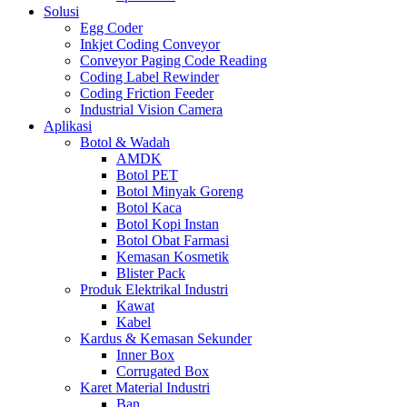
Solusi
Egg Coder
Inkjet Coding Conveyor
Conveyor Paging Code Reading
Coding Label Rewinder
Coding Friction Feeder
Industrial Vision Camera
Aplikasi
Botol & Wadah
AMDK
Botol PET
Botol Minyak Goreng
Botol Kaca
Botol Kopi Instan
Botol Obat Farmasi
Kemasan Kosmetik
Blister Pack
Produk Elektrikal Industri
Kawat
Kabel
Kardus & Kemasan Sekunder
Inner Box
Corrugated Box
Karet Material Industri
Ban