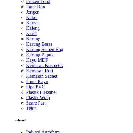
Frozen Food
Inner Box
Jerigen
Kabel
Kawat
Kaleng
Karet
Karung
Karung Beras
Karung Semen Bag
Karung Pupuk
Kayu MDF
Kemasan Kosmetik
Kemasan Roti
Kemasan Sachet
Panel Kayu
Pipa PVC
Plastik Fleksibel
Plastik Wrap
Spare Part
Telur
Industri
Industri Agrofarm