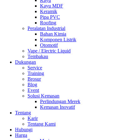
Kayu
Kayu MDF
Keramik
Pipa PVC
Roofing
Peralatan Industrial
Bahan Kimia
Komponen Listrik
Otomotif
Vape / Electric Liquid
Tembakau
Dukungan
Service
Training
Brosur
Blog
Event
Solusi Kemasan
Perlindungan Merek
Kemasan Inovatif
Tentang
Karir
Tentang Kami
Hubungi
Harga