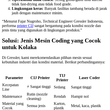
tidak fast-drying atau tidak food grade.
Lingkungan keras
: Banyak fasilitas tambang berada di jarak
jauh dengan maintenance minim.
“Menurut Fajar Nugroho, Technical Engineer Gressler Indonesia,
performa
printer CIJ
sangat bergantung pada kondisi nozzle dan
jenis tinta yang digunakan di lingkungan produksi.”
Solusi: Jenis Mesin Coding yang Cocok
untuk Kolaka
Di Gressler, kami merekomendasikan pilihan mesin sesuai
kebutuhan industri dan kondisi material. Berikut perbandingannya:
TIJ
Parameter
CIJ Printer
Laser Coder
Printer
Kecepatan
⚡ Sangat tinggi
Sedang
Sangat tinggi
Line
Rutin (nozzle
Maintenance
Rendah
Hampir nol
cleaning)
Material yang
Karton,
Semua jenis
Metal, kaca, plastik
Cocok
plastik