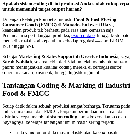
Apakah sistem coding di lini produksi Anda sudah cukup cepat
untuk memenuhi target output harian?
Di tengah ketatnya kompetisi industri
Food & Fast-Moving
Consumer Goods (FMCG)
di
Manado, Sulawesi Utara
,
keandalan produk tak berhenti pada rasa atau kemasan saja.
Penandaan seperti tanggal produksi,
expired date
, hingga kode batch
menjadi krusial bagi kepatuhan terhadap regulasi — dari BPOM,
ISO hingga SNI.
Sebagai
Marketing & Sales Support di Gressler Indonesia
, saya,
Sarah Nabilah
, selama lebih dari 5 tahun telah membantu ratusan
pabrik meningkatkan kualitas coding mereka di berbagai sektor
seperti makanan, kosmetik, hingga logistik regional.
Tantangan Coding & Marking di Industri
Food & FMCG
Setiap detik dalam sebuah produksi sangat berharga. Terutama pada
industri makanan dan FMCG, lonjakan permintaan musiman dan
distribusi cepat membuat
sistem coding
harus bekerja tanpa celah.
Sayangnya, beberapa tantangan umum masih sering terjadi:
Tinta yang luntur di kemasan plastik atau kaleng basah