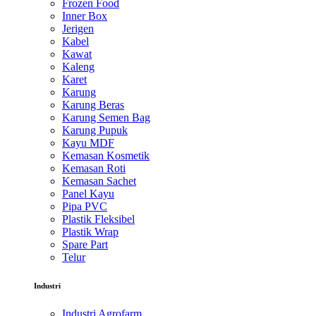
Frozen Food
Inner Box
Jerigen
Kabel
Kawat
Kaleng
Karet
Karung
Karung Beras
Karung Semen Bag
Karung Pupuk
Kayu MDF
Kemasan Kosmetik
Kemasan Roti
Kemasan Sachet
Panel Kayu
Pipa PVC
Plastik Fleksibel
Plastik Wrap
Spare Part
Telur
Industri
Industri Agrofarm