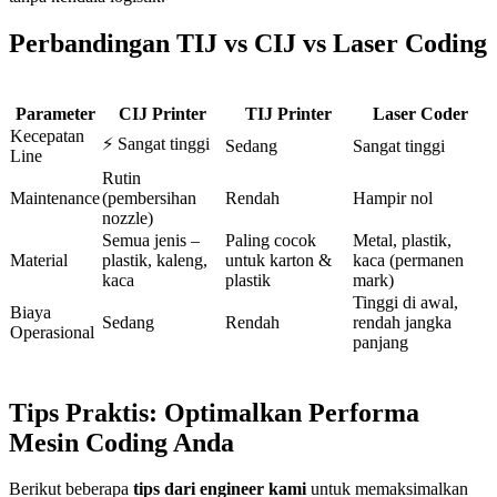
Perbandingan TIJ vs CIJ vs Laser Coding
Parameter
CIJ Printer
TIJ Printer
Laser Coder
Kecepatan
⚡ Sangat tinggi
Sedang
Sangat tinggi
Line
Rutin
Maintenance
(pembersihan
Rendah
Hampir nol
nozzle)
Semua jenis –
Paling cocok
Metal, plastik,
Material
plastik, kaleng,
untuk karton &
kaca (permanen
kaca
plastik
mark)
Tinggi di awal,
Biaya
Sedang
Rendah
rendah jangka
Operasional
panjang
Tips Praktis: Optimalkan Performa
Mesin Coding Anda
Berikut beberapa
tips dari engineer kami
untuk memaksimalkan