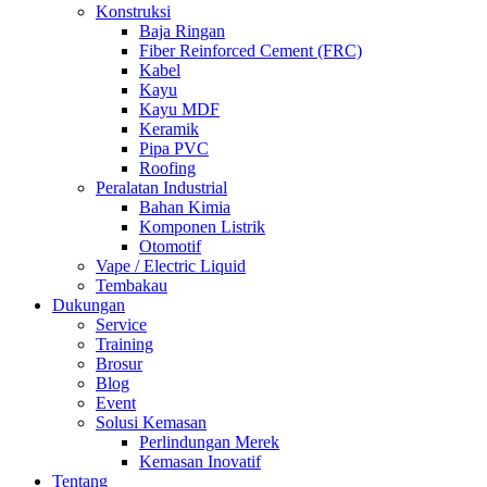
Konstruksi
Baja Ringan
Fiber Reinforced Cement (FRC)
Kabel
Kayu
Kayu MDF
Keramik
Pipa PVC
Roofing
Peralatan Industrial
Bahan Kimia
Komponen Listrik
Otomotif
Vape / Electric Liquid
Tembakau
Dukungan
Service
Training
Brosur
Blog
Event
Solusi Kemasan
Perlindungan Merek
Kemasan Inovatif
Tentang