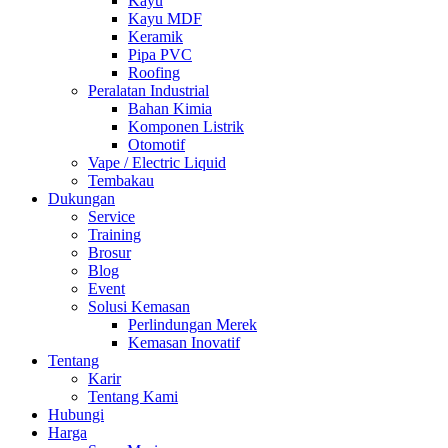
Kayu
Kayu MDF
Keramik
Pipa PVC
Roofing
Peralatan Industrial
Bahan Kimia
Komponen Listrik
Otomotif
Vape / Electric Liquid
Tembakau
Dukungan
Service
Training
Brosur
Blog
Event
Solusi Kemasan
Perlindungan Merek
Kemasan Inovatif
Tentang
Karir
Tentang Kami
Hubungi
Harga