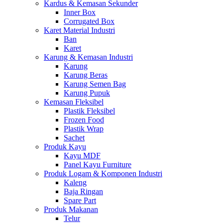
Kardus & Kemasan Sekunder
Inner Box
Corrugated Box
Karet Material Industri
Ban
Karet
Karung & Kemasan Industri
Karung
Karung Beras
Karung Semen Bag
Karung Pupuk
Kemasan Fleksibel
Plastik Fleksibel
Frozen Food
Plastik Wrap
Sachet
Produk Kayu
Kayu MDF
Panel Kayu Furniture
Produk Logam & Komponen Industri
Kaleng
Baja Ringan
Spare Part
Produk Makanan
Telur