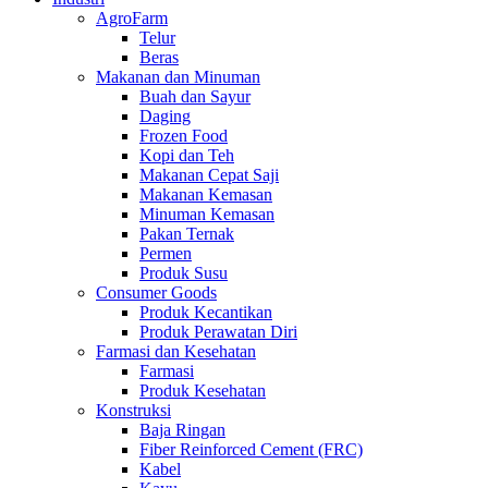
AgroFarm
Telur
Beras
Makanan dan Minuman
Buah dan Sayur
Daging
Frozen Food
Kopi dan Teh
Makanan Cepat Saji
Makanan Kemasan
Minuman Kemasan
Pakan Ternak
Permen
Produk Susu
Consumer Goods
Produk Kecantikan
Produk Perawatan Diri
Farmasi dan Kesehatan
Farmasi
Produk Kesehatan
Konstruksi
Baja Ringan
Fiber Reinforced Cement (FRC)
Kabel