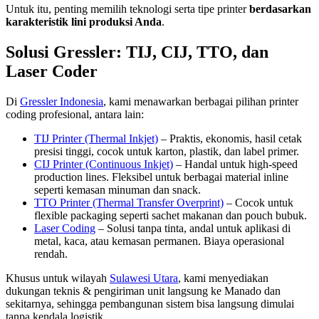
Untuk itu, penting memilih teknologi serta tipe printer
berdasarkan
karakteristik lini produksi Anda
.
Solusi Gressler: TIJ, CIJ, TTO, dan
Laser Coder
Di
Gressler Indonesia
, kami menawarkan berbagai pilihan printer
coding profesional, antara lain:
TIJ Printer (Thermal Inkjet)
– Praktis, ekonomis, hasil cetak
presisi tinggi, cocok untuk karton, plastik, dan label primer.
CIJ Printer (Continuous Inkjet)
– Handal untuk high-speed
production lines. Fleksibel untuk berbagai material inline
seperti kemasan minuman dan snack.
TTO Printer (Thermal Transfer Overprint)
– Cocok untuk
flexible packaging seperti sachet makanan dan pouch bubuk.
Laser Coding
– Solusi tanpa tinta, andal untuk aplikasi di
metal, kaca, atau kemasan permanen. Biaya operasional
rendah.
Khusus untuk wilayah
Sulawesi Utara
, kami menyediakan
dukungan teknis & pengiriman unit langsung ke Manado dan
sekitarnya, sehingga pembangunan sistem bisa langsung dimulai
tanpa kendala logistik.