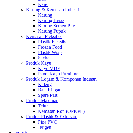
Karet
Karung & Kemasan Industri
Karung
Karung Beras
Karung Semen Bag
Karung Pupuk
Kemasan Fleksibel
Plastik Fleksibel
Frozen Food
Plastik Wrap
Sachet
Produk Kayu
Kayu MDF
Panel Kayu Furniture
Produk Logam & Komponen Industri
Kaleng
Baja Ringan
Spare Part
Produk Makanan
Telur
Kemasan Roti (OPP/PE)
Produk Plastik & Extrusion
Pipa PVC
Jerigen
Industri