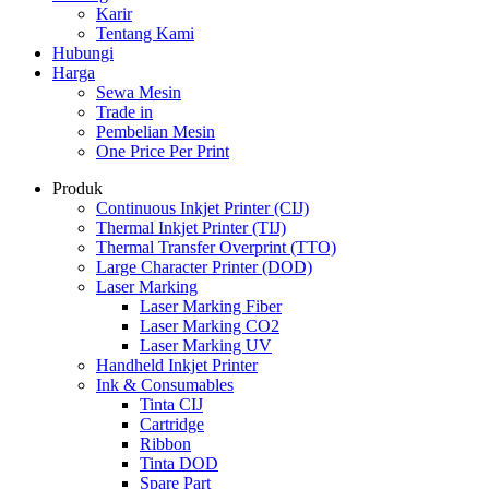
Karir
Tentang Kami
Hubungi
Harga
Sewa Mesin
Trade in
Pembelian Mesin
One Price Per Print
Produk
Continuous Inkjet Printer (CIJ)
Thermal Inkjet Printer (TIJ)
Thermal Transfer Overprint (TTO)
Large Character Printer (DOD)
Laser Marking
Laser Marking Fiber
Laser Marking CO2
Laser Marking UV
Handheld Inkjet Printer
Ink & Consumables
Tinta CIJ
Cartridge
Ribbon
Tinta DOD
Spare Part