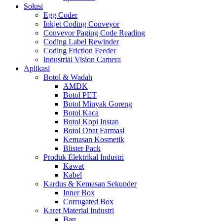
Solusi
Egg Coder
Inkjet Coding Conveyor
Conveyor Paging Code Reading
Coding Label Rewinder
Coding Friction Feeder
Industrial Vision Camera
Aplikasi
Botol & Wadah
AMDK
Botol PET
Botol Minyak Goreng
Botol Kaca
Botol Kopi Instan
Botol Obat Farmasi
Kemasan Kosmetik
Blister Pack
Produk Elektrikal Industri
Kawat
Kabel
Kardus & Kemasan Sekunder
Inner Box
Corrugated Box
Karet Material Industri
Ban