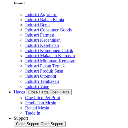
Industri
Industri Agrofarm
Industri Bahan Kimia
Industri Beras
Industri Consumer Goods
Industri Farmasi
Industri Kecantikan
Industri Kesehatan
Industri Komponen Listrik
Industri Makanan Kemasan
Industri Minuman Kemasan
Industri Pakan Ternak
Industri Produk Susu
Industri Otomotif
Industri Tembakau
Industri Vape
Harga
Close Harga
Open Harga
One Price Per Print
Pembelian Mesin
Rental Mesin
Trade In
Support
Close Support
Open Support