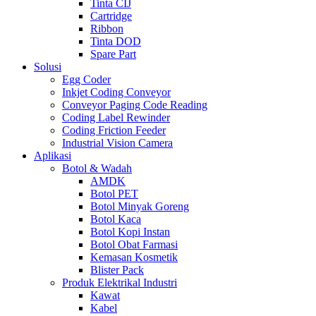
Tinta CIJ
Cartridge
Ribbon
Tinta DOD
Spare Part
Solusi
Egg Coder
Inkjet Coding Conveyor
Conveyor Paging Code Reading
Coding Label Rewinder
Coding Friction Feeder
Industrial Vision Camera
Aplikasi
Botol & Wadah
AMDK
Botol PET
Botol Minyak Goreng
Botol Kaca
Botol Kopi Instan
Botol Obat Farmasi
Kemasan Kosmetik
Blister Pack
Produk Elektrikal Industri
Kawat
Kabel