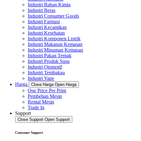
Industri Bahan Kimia
Industri Beras
Industri Consumer Goods
Industri Farmasi
Industri Kecantikan
Industri Kesehatan
Industri Komponen Listrik
Industri Makanan Kemasan
Industri Minuman Kemasan
Industri Pakan Ternak
Industri Produk Susu
Industri Otomotif
Industri Tembakau
Industri Vape
Harga
Close Harga
Open Harga
One Price Per Print
Pembelian Mesin
Rental Mesin
Trade In
Support
Close Support
Open Support
Customer Support