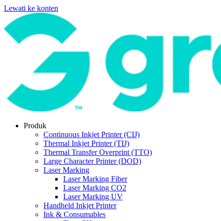
Lewati ke konten
Produk
Continuous Inkjet Printer (CIJ)
Thermal Inkjet Printer (TIJ)
Thermal Transfer Overprint (TTO)
Large Character Printer (DOD)
Laser Marking
Laser Marking Fiber
Laser Marking CO2
Laser Marking UV
Handheld Inkjet Printer
Ink & Consumables