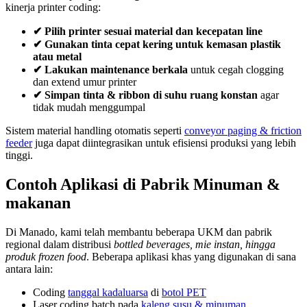
kinerja printer coding:
✔ Pilih printer sesuai material dan kecepatan line
✔ Gunakan tinta cepat kering untuk kemasan plastik
atau metal
✔ Lakukan maintenance berkala
untuk cegah clogging
dan extend umur printer
✔ Simpan tinta & ribbon di suhu ruang konstan
agar
tidak mudah menggumpal
Sistem material handling otomatis seperti
conveyor paging & friction
feeder
juga dapat diintegrasikan untuk efisiensi produksi yang lebih
tinggi.
Contoh Aplikasi di Pabrik Minuman &
makanan
Di Manado, kami telah membantu beberapa UKM dan pabrik
regional dalam distribusi
bottled beverages, mie instan, hingga
produk frozen food
. Beberapa aplikasi khas yang digunakan di sana
antara lain:
Coding
tanggal kadaluarsa
di
botol PET
Laser coding batch pada
kaleng susu & minuman