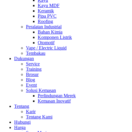
Kayu
Kayu MDF
Keramik
Pipa PVC
Roofing
Peralatan Industrial
Bahan Kimia
Komponen Listrik
Otomotif
Vape / Electric Liquid
Tembakau
Dukungan
Service
Training
Brosur
Blog
Event
Solusi Kemasan
Perlindungan Merek
Kemasan Inovatif
Tentang
Karir
Tentang Kami
Hubungi
Harga