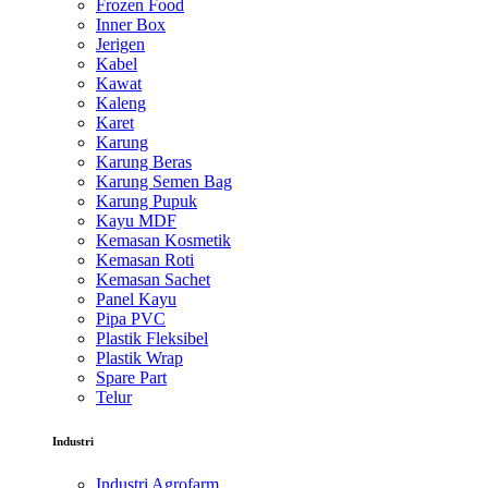
Frozen Food
Inner Box
Jerigen
Kabel
Kawat
Kaleng
Karet
Karung
Karung Beras
Karung Semen Bag
Karung Pupuk
Kayu MDF
Kemasan Kosmetik
Kemasan Roti
Kemasan Sachet
Panel Kayu
Pipa PVC
Plastik Fleksibel
Plastik Wrap
Spare Part
Telur
Industri
Industri Agrofarm