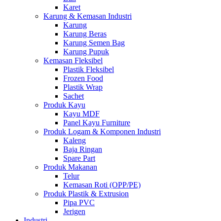
Karet
Karung & Kemasan Industri
Karung
Karung Beras
Karung Semen Bag
Karung Pupuk
Kemasan Fleksibel
Plastik Fleksibel
Frozen Food
Plastik Wrap
Sachet
Produk Kayu
Kayu MDF
Panel Kayu Furniture
Produk Logam & Komponen Industri
Kaleng
Baja Ringan
Spare Part
Produk Makanan
Telur
Kemasan Roti (OPP/PE)
Produk Plastik & Extrusion
Pipa PVC
Jerigen
Industri