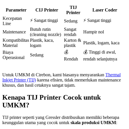
TIJ
Parameter
CIJ Printer
Laser Coder
Printer
Kecepatan
⚡ Sangat tinggi
⚡ Sangat tinggi
Sedang
Line
Butuh rutin
Sangat
Maintenance
Hampir nol
(cleaning nozzle)
rendah
Kompatibilitas
Plastik, kaca,
Karton &
Plastik, logam, kaca
Material
logam
plastik
💰
💰 Tinggi di awal,
Biaya
Sedang
Operasional
Rendah
rendah selanjutnya
Untuk UMKM di Cirebon, kami biasanya menyarankan
Thermal
Inkjet Printer (TIJ)
karena efisien, tidak memerlukan maintenance
khusus, dan hasil cetaknya sangat tajam.
Kenapa TIJ Printer Cocok untuk
UMKM?
TIJ printer seperti yang Gressler distribusikan memiliki beberapa
keunggulan utama yang cocok untuk
skala produksi UMKM
: