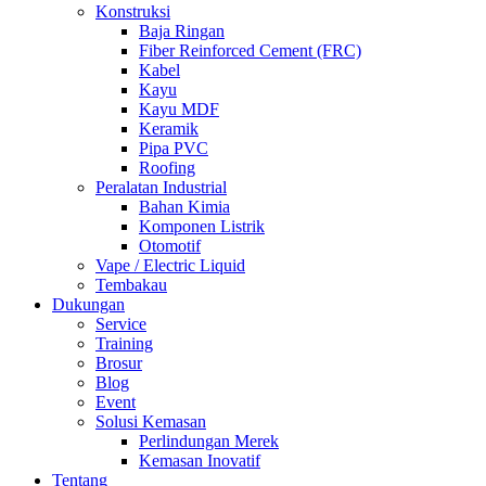
Konstruksi
Baja Ringan
Fiber Reinforced Cement (FRC)
Kabel
Kayu
Kayu MDF
Keramik
Pipa PVC
Roofing
Peralatan Industrial
Bahan Kimia
Komponen Listrik
Otomotif
Vape / Electric Liquid
Tembakau
Dukungan
Service
Training
Brosur
Blog
Event
Solusi Kemasan
Perlindungan Merek
Kemasan Inovatif
Tentang