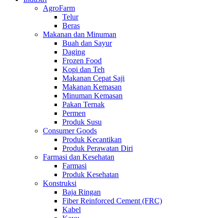
AgroFarm
Telur
Beras
Makanan dan Minuman
Buah dan Sayur
Daging
Frozen Food
Kopi dan Teh
Makanan Cepat Saji
Makanan Kemasan
Minuman Kemasan
Pakan Ternak
Permen
Produk Susu
Consumer Goods
Produk Kecantikan
Produk Perawatan Diri
Farmasi dan Kesehatan
Farmasi
Produk Kesehatan
Konstruksi
Baja Ringan
Fiber Reinforced Cement (FRC)
Kabel