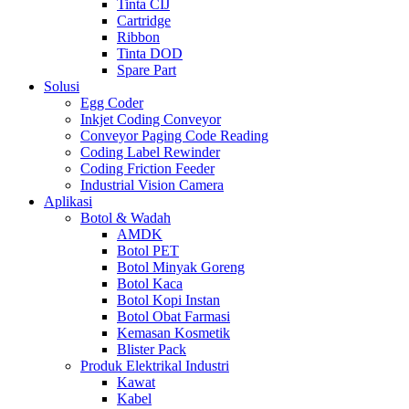
Tinta CIJ
Cartridge
Ribbon
Tinta DOD
Spare Part
Solusi
Egg Coder
Inkjet Coding Conveyor
Conveyor Paging Code Reading
Coding Label Rewinder
Coding Friction Feeder
Industrial Vision Camera
Aplikasi
Botol & Wadah
AMDK
Botol PET
Botol Minyak Goreng
Botol Kaca
Botol Kopi Instan
Botol Obat Farmasi
Kemasan Kosmetik
Blister Pack
Produk Elektrikal Industri
Kawat
Kabel