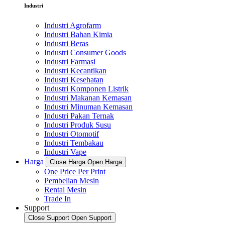
Industri
Industri Agrofarm
Industri Bahan Kimia
Industri Beras
Industri Consumer Goods
Industri Farmasi
Industri Kecantikan
Industri Kesehatan
Industri Komponen Listrik
Industri Makanan Kemasan
Industri Minuman Kemasan
Industri Pakan Ternak
Industri Produk Susu
Industri Otomotif
Industri Tembakau
Industri Vape
Harga
Close Harga
Open Harga
One Price Per Print
Pembelian Mesin
Rental Mesin
Trade In
Support
Close Support
Open Support