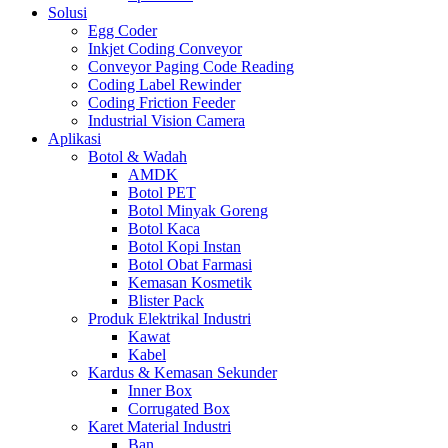
Solusi
Egg Coder
Inkjet Coding Conveyor
Conveyor Paging Code Reading
Coding Label Rewinder
Coding Friction Feeder
Industrial Vision Camera
Aplikasi
Botol & Wadah
AMDK
Botol PET
Botol Minyak Goreng
Botol Kaca
Botol Kopi Instan
Botol Obat Farmasi
Kemasan Kosmetik
Blister Pack
Produk Elektrikal Industri
Kawat
Kabel
Kardus & Kemasan Sekunder
Inner Box
Corrugated Box
Karet Material Industri
Ban