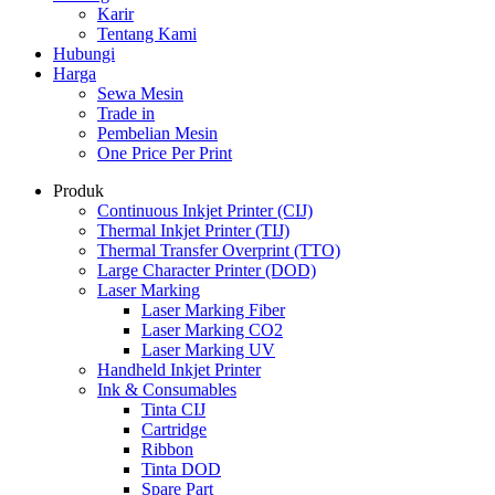
Karir
Tentang Kami
Hubungi
Harga
Sewa Mesin
Trade in
Pembelian Mesin
One Price Per Print
Produk
Continuous Inkjet Printer (CIJ)
Thermal Inkjet Printer (TIJ)
Thermal Transfer Overprint (TTO)
Large Character Printer (DOD)
Laser Marking
Laser Marking Fiber
Laser Marking CO2
Laser Marking UV
Handheld Inkjet Printer
Ink & Consumables
Tinta CIJ
Cartridge
Ribbon
Tinta DOD
Spare Part