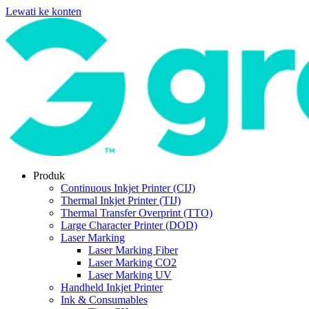
Lewati ke konten
Produk
Continuous Inkjet Printer (CIJ)
Thermal Inkjet Printer (TIJ)
Thermal Transfer Overprint (TTO)
Large Character Printer (DOD)
Laser Marking
Laser Marking Fiber
Laser Marking CO2
Laser Marking UV
Handheld Inkjet Printer
Ink & Consumables