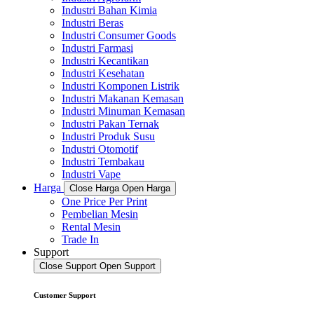
Industri Bahan Kimia
Industri Beras
Industri Consumer Goods
Industri Farmasi
Industri Kecantikan
Industri Kesehatan
Industri Komponen Listrik
Industri Makanan Kemasan
Industri Minuman Kemasan
Industri Pakan Ternak
Industri Produk Susu
Industri Otomotif
Industri Tembakau
Industri Vape
Harga
Close Harga
Open Harga
One Price Per Print
Pembelian Mesin
Rental Mesin
Trade In
Support
Close Support
Open Support
Customer Support