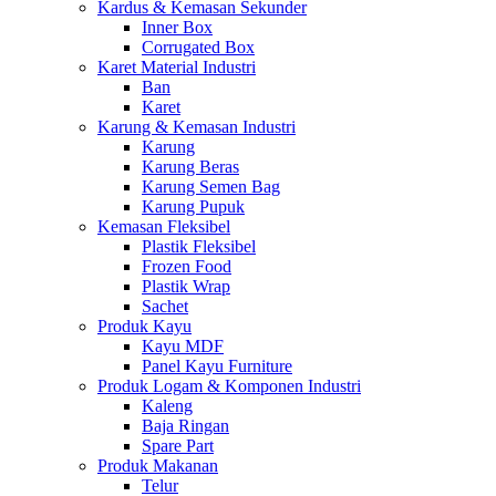
Kardus & Kemasan Sekunder
Inner Box
Corrugated Box
Karet Material Industri
Ban
Karet
Karung & Kemasan Industri
Karung
Karung Beras
Karung Semen Bag
Karung Pupuk
Kemasan Fleksibel
Plastik Fleksibel
Frozen Food
Plastik Wrap
Sachet
Produk Kayu
Kayu MDF
Panel Kayu Furniture
Produk Logam & Komponen Industri
Kaleng
Baja Ringan
Spare Part
Produk Makanan
Telur