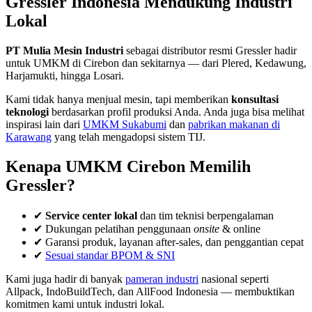
Gressler Indonesia Mendukung Industri
Lokal
PT Mulia Mesin Industri
sebagai distributor resmi Gressler hadir
untuk UMKM di Cirebon dan sekitarnya — dari Plered, Kedawung,
Harjamukti, hingga Losari.
Kami tidak hanya menjual mesin, tapi memberikan
konsultasi
teknologi
berdasarkan profil produksi Anda. Anda juga bisa melihat
inspirasi lain dari
UMKM Sukabumi
dan
pabrikan makanan di
Karawang
yang telah mengadopsi sistem TIJ.
Kenapa UMKM Cirebon Memilih
Gressler?
✔
Service center lokal
dan tim teknisi berpengalaman
✔ Dukungan pelatihan penggunaan
onsite
& online
✔ Garansi produk, layanan after-sales, dan penggantian cepat
✔
Sesuai standar BPOM & SNI
Kami juga hadir di banyak
pameran industri
nasional seperti
Allpack, IndoBuildTech, dan AllFood Indonesia — membuktikan
komitmen kami untuk industri lokal.