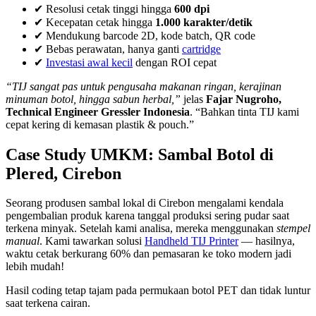
✔ Resolusi cetak tinggi hingga
600 dpi
✔ Kecepatan cetak hingga
1.000 karakter/detik
✔ Mendukung barcode 2D, kode batch, QR code
✔ Bebas perawatan, hanya ganti
cartridge
✔
Investasi awal kecil
dengan ROI cepat
“TIJ sangat pas untuk pengusaha makanan ringan, kerajinan
minuman botol, hingga sabun herbal,”
jelas
Fajar Nugroho,
Technical Engineer Gressler Indonesia
. “Bahkan tinta TIJ kami
cepat kering di kemasan plastik & pouch.”
Case Study UMKM: Sambal Botol di
Plered, Cirebon
Seorang produsen sambal lokal di Cirebon mengalami kendala
pengembalian produk karena tanggal produksi sering pudar saat
terkena minyak. Setelah kami analisa, mereka menggunakan
stempel
manual
. Kami tawarkan solusi
Handheld TIJ Printer
— hasilnya,
waktu cetak berkurang 60% dan pemasaran ke toko modern jadi
lebih mudah!
Hasil coding tetap tajam pada permukaan botol PET dan tidak luntur
saat terkena cairan.