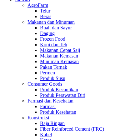
AgroFarm
Telur
Beras
Makanan dan Minuman
Buah dan Sayur
Daging
Frozen Food
Kopi dan Teh
Makanan Cepat Saji
Makanan Kemasan
Minuman Kemasan
Pakan Ternak
Permen
Produk Susu
Consumer Goods
Produk Kecantikan
Produk Perawatan Diri
Farmasi dan Kesehatan
Farmasi
Produk Kesehatan
Konstruksi
Baja Ringan
Fiber Reinforced Cement (FRC)
Kabel