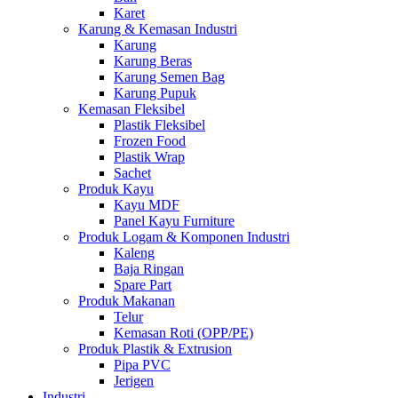
Karet
Karung & Kemasan Industri
Karung
Karung Beras
Karung Semen Bag
Karung Pupuk
Kemasan Fleksibel
Plastik Fleksibel
Frozen Food
Plastik Wrap
Sachet
Produk Kayu
Kayu MDF
Panel Kayu Furniture
Produk Logam & Komponen Industri
Kaleng
Baja Ringan
Spare Part
Produk Makanan
Telur
Kemasan Roti (OPP/PE)
Produk Plastik & Extrusion
Pipa PVC
Jerigen
Industri