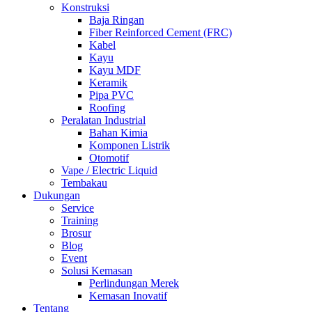
Konstruksi
Baja Ringan
Fiber Reinforced Cement (FRC)
Kabel
Kayu
Kayu MDF
Keramik
Pipa PVC
Roofing
Peralatan Industrial
Bahan Kimia
Komponen Listrik
Otomotif
Vape / Electric Liquid
Tembakau
Dukungan
Service
Training
Brosur
Blog
Event
Solusi Kemasan
Perlindungan Merek
Kemasan Inovatif
Tentang