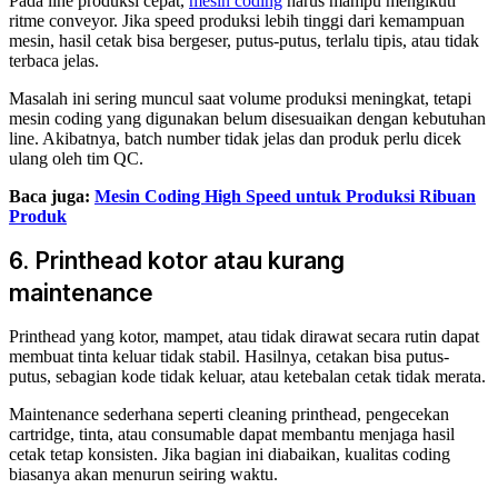
Pada line produksi cepat,
mesin coding
harus mampu mengikuti
ritme conveyor. Jika speed produksi lebih tinggi dari kemampuan
mesin, hasil cetak bisa bergeser, putus-putus, terlalu tipis, atau tidak
terbaca jelas.
Masalah ini sering muncul saat volume produksi meningkat, tetapi
mesin coding yang digunakan belum disesuaikan dengan kebutuhan
line. Akibatnya, batch number tidak jelas dan produk perlu dicek
ulang oleh tim QC.
Baca juga:
Mesin Coding High Speed untuk Produksi Ribuan
Produk
6. Printhead kotor atau kurang
maintenance
Printhead yang kotor, mampet, atau tidak dirawat secara rutin dapat
membuat tinta keluar tidak stabil. Hasilnya, cetakan bisa putus-
putus, sebagian kode tidak keluar, atau ketebalan cetak tidak merata.
Maintenance sederhana seperti cleaning printhead, pengecekan
cartridge, tinta, atau consumable dapat membantu menjaga hasil
cetak tetap konsisten. Jika bagian ini diabaikan, kualitas coding
biasanya akan menurun seiring waktu.