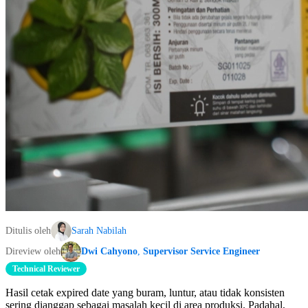
Ditulis oleh
Sarah Nabilah
Direview oleh
Dwi Cahyono
,
Supervisor Service Engineer
Technical Reviewer
Hasil cetak expired date yang buram, luntur, atau tidak konsisten
sering dianggap sebagai masalah kecil di area produksi. Padahal,