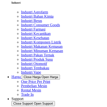
Industri
Industri Agrofarm
Industri Bahan Kimia
Industri Beras
Industri Consumer Goods
Industri Farmasi
Industri Kecantikan
Industri Kesehatan
Industri Komponen Listrik
Industri Makanan Kemasan
Industri Minuman Kemasan
Industri Pakan Ternak
Industri Produk Susu
Industri Otomotif
Industri Tembakau
Industri Vape
Harga
Close Harga
Open Harga
One Price Per Print
Pembelian Mesin
Rental Mesin
Trade In
Support
Close Support
Open Support