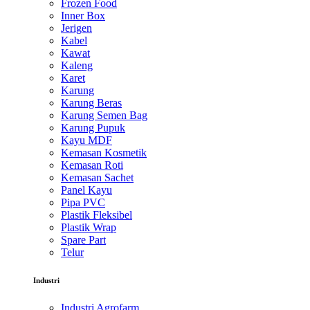
Frozen Food
Inner Box
Jerigen
Kabel
Kawat
Kaleng
Karet
Karung
Karung Beras
Karung Semen Bag
Karung Pupuk
Kayu MDF
Kemasan Kosmetik
Kemasan Roti
Kemasan Sachet
Panel Kayu
Pipa PVC
Plastik Fleksibel
Plastik Wrap
Spare Part
Telur
Industri
Industri Agrofarm