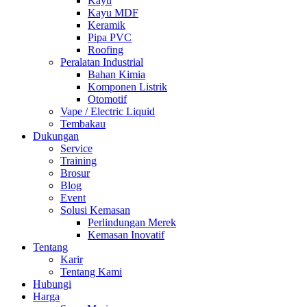
Kayu
Kayu MDF
Keramik
Pipa PVC
Roofing
Peralatan Industrial
Bahan Kimia
Komponen Listrik
Otomotif
Vape / Electric Liquid
Tembakau
Dukungan
Service
Training
Brosur
Blog
Event
Solusi Kemasan
Perlindungan Merek
Kemasan Inovatif
Tentang
Karir
Tentang Kami
Hubungi
Harga