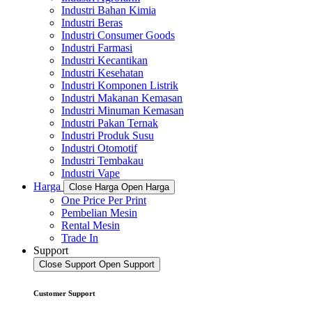
Industri Bahan Kimia
Industri Beras
Industri Consumer Goods
Industri Farmasi
Industri Kecantikan
Industri Kesehatan
Industri Komponen Listrik
Industri Makanan Kemasan
Industri Minuman Kemasan
Industri Pakan Ternak
Industri Produk Susu
Industri Otomotif
Industri Tembakau
Industri Vape
Harga
Close Harga
Open Harga
One Price Per Print
Pembelian Mesin
Rental Mesin
Trade In
Support
Close Support
Open Support
Customer Support