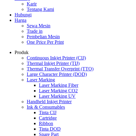
Karir
Tentang Kami
Hubungi
Harga
Sewa Mesin
Trade in
Pembelian Mesin
One Price Per Print
Produk
Continuous Inkjet Printer (CIJ)
Thermal Inkjet Printer (TIJ)
Thermal Transfer Overprint (TTO)
Large Character Printer (DOD)
Laser Marking
Laser Marking Fiber
Laser Marking CO2
Laser Marking UV
Handheld Inkjet Printer
Ink & Consumables
Tinta CIJ
Cartridge
Ribbon
Tinta DOD
Spare Part