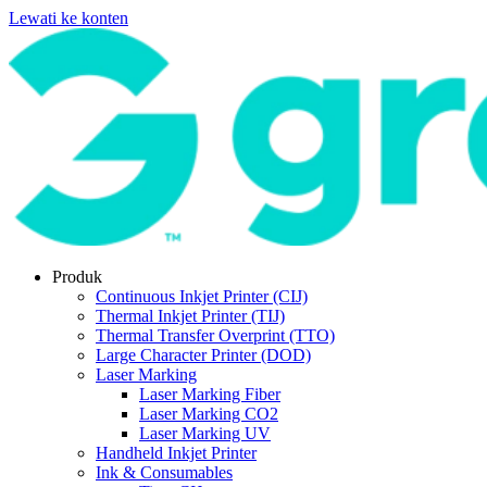
Lewati ke konten
Produk
Continuous Inkjet Printer (CIJ)
Thermal Inkjet Printer (TIJ)
Thermal Transfer Overprint (TTO)
Large Character Printer (DOD)
Laser Marking
Laser Marking Fiber
Laser Marking CO2
Laser Marking UV
Handheld Inkjet Printer
Ink & Consumables