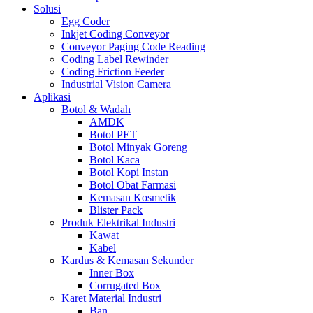
Solusi
Egg Coder
Inkjet Coding Conveyor
Conveyor Paging Code Reading
Coding Label Rewinder
Coding Friction Feeder
Industrial Vision Camera
Aplikasi
Botol & Wadah
AMDK
Botol PET
Botol Minyak Goreng
Botol Kaca
Botol Kopi Instan
Botol Obat Farmasi
Kemasan Kosmetik
Blister Pack
Produk Elektrikal Industri
Kawat
Kabel
Kardus & Kemasan Sekunder
Inner Box
Corrugated Box
Karet Material Industri
Ban