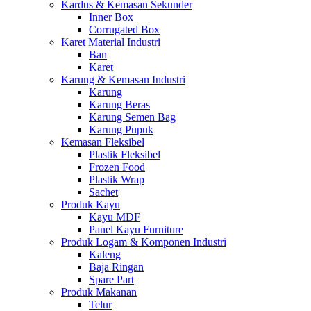
Kardus & Kemasan Sekunder
Inner Box
Corrugated Box
Karet Material Industri
Ban
Karet
Karung & Kemasan Industri
Karung
Karung Beras
Karung Semen Bag
Karung Pupuk
Kemasan Fleksibel
Plastik Fleksibel
Frozen Food
Plastik Wrap
Sachet
Produk Kayu
Kayu MDF
Panel Kayu Furniture
Produk Logam & Komponen Industri
Kaleng
Baja Ringan
Spare Part
Produk Makanan
Telur