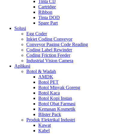
Tinta CIJ
Cartridge
Ribbon
Tinta DOD
Spare Part
Solusi
Egg Coder
Inkjet Coding Conveyor
Conveyor Paging Code Reading
Coding Label Rewinder
Coding Friction Feeder
Industrial Vision Camera
Aplikasi
Botol & Wadah
AMDK
Botol PET
Botol Minyak Goreng
Botol Kaca
Botol Kopi Instan
Botol Obat Farmasi
Kemasan Kosmetik
Blister Pack
Produk Elektrikal Industri
Kawat
Kabel