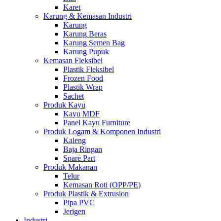
Karet
Karung & Kemasan Industri
Karung
Karung Beras
Karung Semen Bag
Karung Pupuk
Kemasan Fleksibel
Plastik Fleksibel
Frozen Food
Plastik Wrap
Sachet
Produk Kayu
Kayu MDF
Panel Kayu Furniture
Produk Logam & Komponen Industri
Kaleng
Baja Ringan
Spare Part
Produk Makanan
Telur
Kemasan Roti (OPP/PE)
Produk Plastik & Extrusion
Pipa PVC
Jerigen
Industri