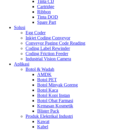
Tinta CIJ
Cartridge
Ribbon
Tinta DOD
Spare Part
Solusi
Egg Coder
Inkjet Coding Conveyor
Conveyor Paging Code Reading
Coding Label Rewinder
Coding Friction Feeder
Industrial Vision Camera
Aplikasi
Botol & Wadah
AMDK
Botol PET
Botol Minyak Goreng
Botol Kaca
Botol Kopi Instan
Botol Obat Farmasi
Kemasan Kosmetik
Blister Pack
Produk Elektrikal Industri
Kawat
Kabel