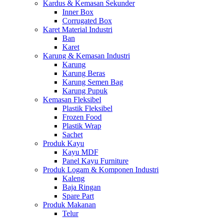
Kardus & Kemasan Sekunder
Inner Box
Corrugated Box
Karet Material Industri
Ban
Karet
Karung & Kemasan Industri
Karung
Karung Beras
Karung Semen Bag
Karung Pupuk
Kemasan Fleksibel
Plastik Fleksibel
Frozen Food
Plastik Wrap
Sachet
Produk Kayu
Kayu MDF
Panel Kayu Furniture
Produk Logam & Komponen Industri
Kaleng
Baja Ringan
Spare Part
Produk Makanan
Telur