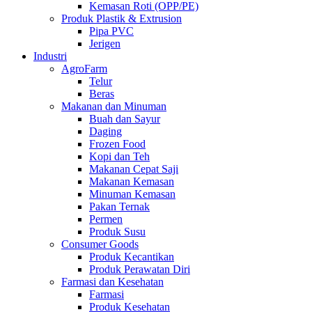
Kemasan Roti (OPP/PE)
Produk Plastik & Extrusion
Pipa PVC
Jerigen
Industri
AgroFarm
Telur
Beras
Makanan dan Minuman
Buah dan Sayur
Daging
Frozen Food
Kopi dan Teh
Makanan Cepat Saji
Makanan Kemasan
Minuman Kemasan
Pakan Ternak
Permen
Produk Susu
Consumer Goods
Produk Kecantikan
Produk Perawatan Diri
Farmasi dan Kesehatan
Farmasi
Produk Kesehatan