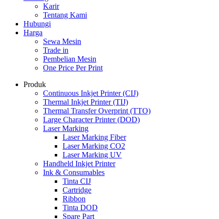
Karir
Tentang Kami
Hubungi
Harga
Sewa Mesin
Trade in
Pembelian Mesin
One Price Per Print
Produk
Continuous Inkjet Printer (CIJ)
Thermal Inkjet Printer (TIJ)
Thermal Transfer Overprint (TTO)
Large Character Printer (DOD)
Laser Marking
Laser Marking Fiber
Laser Marking CO2
Laser Marking UV
Handheld Inkjet Printer
Ink & Consumables
Tinta CIJ
Cartridge
Ribbon
Tinta DOD
Spare Part