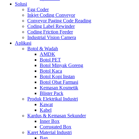
Solusi
Egg Coder
Inkjet Coding Conveyor
Conveyor Paging Code Reading
Coding Label Rewinder
Coding Friction Feeder
Industrial Vision Camera
Aplikasi
Botol & Wadah
AMDK
Botol PET
Botol Minyak Goreng
Botol Kaca
Botol Kopi Instan
Botol Obat Farmasi
Kemasan Kosmetik
Blister Pack
Produk Elektrikal Industri
Kawat
Kabel
Kardus & Kemasan Sekunder
Inner Box
Corrugated Box
Karet Material Industri
Ban