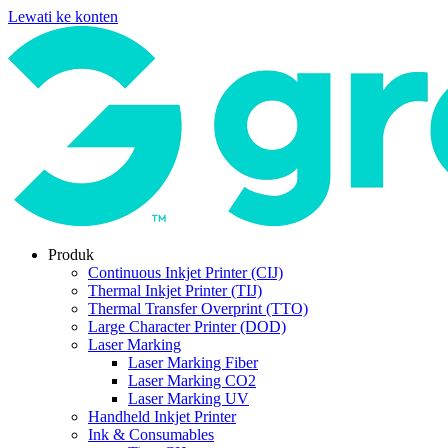
Lewati ke konten
Produk
Continuous Inkjet Printer (CIJ)
Thermal Inkjet Printer (TIJ)
Thermal Transfer Overprint (TTO)
Large Character Printer (DOD)
Laser Marking
Laser Marking Fiber
Laser Marking CO2
Laser Marking UV
Handheld Inkjet Printer
Ink & Consumables