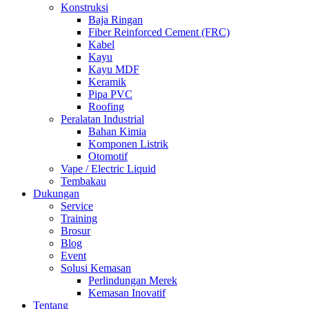
Konstruksi
Baja Ringan
Fiber Reinforced Cement (FRC)
Kabel
Kayu
Kayu MDF
Keramik
Pipa PVC
Roofing
Peralatan Industrial
Bahan Kimia
Komponen Listrik
Otomotif
Vape / Electric Liquid
Tembakau
Dukungan
Service
Training
Brosur
Blog
Event
Solusi Kemasan
Perlindungan Merek
Kemasan Inovatif
Tentang