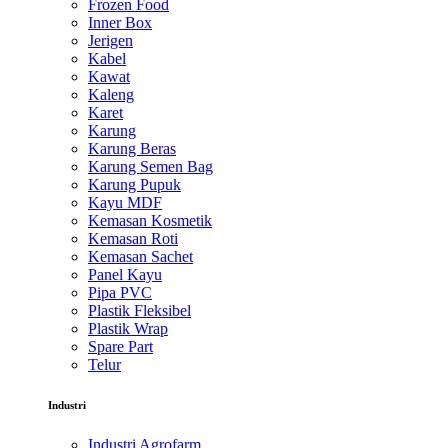
Frozen Food
Inner Box
Jerigen
Kabel
Kawat
Kaleng
Karet
Karung
Karung Beras
Karung Semen Bag
Karung Pupuk
Kayu MDF
Kemasan Kosmetik
Kemasan Roti
Kemasan Sachet
Panel Kayu
Pipa PVC
Plastik Fleksibel
Plastik Wrap
Spare Part
Telur
Industri
Industri Agrofarm