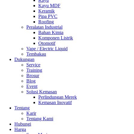
Kayu
Kayu MDF
Keramik
Pipa PVC
Roofing
Peralatan Industrial
Bahan Kimia
Komponen Listrik
Otomotif
Vape / Electric Liquid
Tembakau
Dukungan
Service
Training
Brosur
Blog
Event
Solusi Kemasan
Perlindungan Merek
Kemasan Inovatif
Tentang
Karir
Tentang Kami
Hubungi
Harga