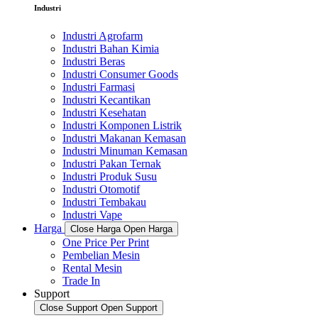
Industri
Industri Agrofarm
Industri Bahan Kimia
Industri Beras
Industri Consumer Goods
Industri Farmasi
Industri Kecantikan
Industri Kesehatan
Industri Komponen Listrik
Industri Makanan Kemasan
Industri Minuman Kemasan
Industri Pakan Ternak
Industri Produk Susu
Industri Otomotif
Industri Tembakau
Industri Vape
Harga
Close Harga
Open Harga
One Price Per Print
Pembelian Mesin
Rental Mesin
Trade In
Support
Close Support
Open Support