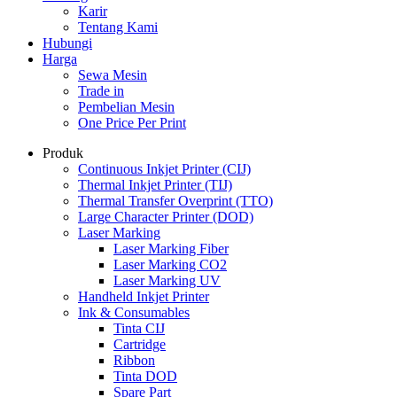
Karir
Tentang Kami
Hubungi
Harga
Sewa Mesin
Trade in
Pembelian Mesin
One Price Per Print
Produk
Continuous Inkjet Printer (CIJ)
Thermal Inkjet Printer (TIJ)
Thermal Transfer Overprint (TTO)
Large Character Printer (DOD)
Laser Marking
Laser Marking Fiber
Laser Marking CO2
Laser Marking UV
Handheld Inkjet Printer
Ink & Consumables
Tinta CIJ
Cartridge
Ribbon
Tinta DOD
Spare Part