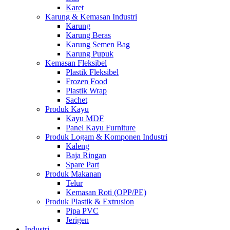
Karet
Karung & Kemasan Industri
Karung
Karung Beras
Karung Semen Bag
Karung Pupuk
Kemasan Fleksibel
Plastik Fleksibel
Frozen Food
Plastik Wrap
Sachet
Produk Kayu
Kayu MDF
Panel Kayu Furniture
Produk Logam & Komponen Industri
Kaleng
Baja Ringan
Spare Part
Produk Makanan
Telur
Kemasan Roti (OPP/PE)
Produk Plastik & Extrusion
Pipa PVC
Jerigen
Industri