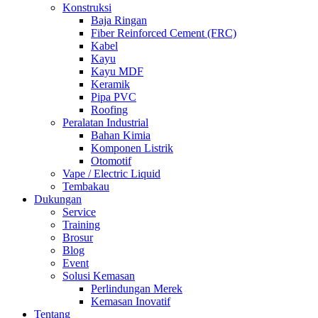
Konstruksi
Baja Ringan
Fiber Reinforced Cement (FRC)
Kabel
Kayu
Kayu MDF
Keramik
Pipa PVC
Roofing
Peralatan Industrial
Bahan Kimia
Komponen Listrik
Otomotif
Vape / Electric Liquid
Tembakau
Dukungan
Service
Training
Brosur
Blog
Event
Solusi Kemasan
Perlindungan Merek
Kemasan Inovatif
Tentang