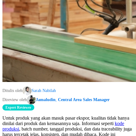
Ditulis oleh
Sarah Nabilah
Direview oleh
Jamaludin
,
Central Area Sales Manager
Expert Reviewer
Untuk produk yang akan masuk pasar ekspor, kualitas tidak hanya
dinilai dari produk dan kemasannya saja. Informasi seperti
kode
produksi
, batch number, tanggal produksi, dan data traceability juga
harus tercetak jelas, konsisten, dan mudah dibaca. Kode ini