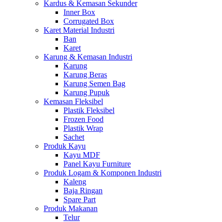
Kardus & Kemasan Sekunder
Inner Box
Corrugated Box
Karet Material Industri
Ban
Karet
Karung & Kemasan Industri
Karung
Karung Beras
Karung Semen Bag
Karung Pupuk
Kemasan Fleksibel
Plastik Fleksibel
Frozen Food
Plastik Wrap
Sachet
Produk Kayu
Kayu MDF
Panel Kayu Furniture
Produk Logam & Komponen Industri
Kaleng
Baja Ringan
Spare Part
Produk Makanan
Telur