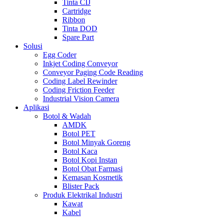
Tinta CIJ
Cartridge
Ribbon
Tinta DOD
Spare Part
Solusi
Egg Coder
Inkjet Coding Conveyor
Conveyor Paging Code Reading
Coding Label Rewinder
Coding Friction Feeder
Industrial Vision Camera
Aplikasi
Botol & Wadah
AMDK
Botol PET
Botol Minyak Goreng
Botol Kaca
Botol Kopi Instan
Botol Obat Farmasi
Kemasan Kosmetik
Blister Pack
Produk Elektrikal Industri
Kawat
Kabel