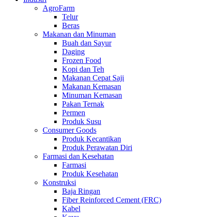
AgroFarm
Telur
Beras
Makanan dan Minuman
Buah dan Sayur
Daging
Frozen Food
Kopi dan Teh
Makanan Cepat Saji
Makanan Kemasan
Minuman Kemasan
Pakan Ternak
Permen
Produk Susu
Consumer Goods
Produk Kecantikan
Produk Perawatan Diri
Farmasi dan Kesehatan
Farmasi
Produk Kesehatan
Konstruksi
Baja Ringan
Fiber Reinforced Cement (FRC)
Kabel