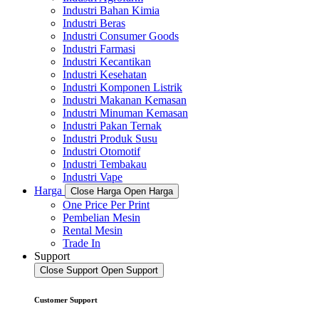
Industri Bahan Kimia
Industri Beras
Industri Consumer Goods
Industri Farmasi
Industri Kecantikan
Industri Kesehatan
Industri Komponen Listrik
Industri Makanan Kemasan
Industri Minuman Kemasan
Industri Pakan Ternak
Industri Produk Susu
Industri Otomotif
Industri Tembakau
Industri Vape
Harga
Close Harga
Open Harga
One Price Per Print
Pembelian Mesin
Rental Mesin
Trade In
Support
Close Support
Open Support
Customer Support