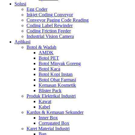
Solusi
Egg Coder
Inkjet Coding Conveyor
Conveyor Paging Code Reading
Coding Label Rewinder
Coding Friction Feeder
Industrial Vision Camera
Aplikasi
Botol & Wadah
AMDK
Botol PET
Botol Minyak Goreng
Botol Kaca
Botol Kopi Instan
Botol Obat Farmasi
Kemasan Kosmetik
Blister Pack
Produk Elektrikal Industri
Kawat
Kabel
Kardus & Kemasan Sekunder
Inner Box
Corrugated Box
Karet Material Industri
Ban