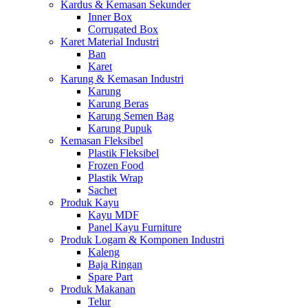
Kardus & Kemasan Sekunder
Inner Box
Corrugated Box
Karet Material Industri
Ban
Karet
Karung & Kemasan Industri
Karung
Karung Beras
Karung Semen Bag
Karung Pupuk
Kemasan Fleksibel
Plastik Fleksibel
Frozen Food
Plastik Wrap
Sachet
Produk Kayu
Kayu MDF
Panel Kayu Furniture
Produk Logam & Komponen Industri
Kaleng
Baja Ringan
Spare Part
Produk Makanan
Telur