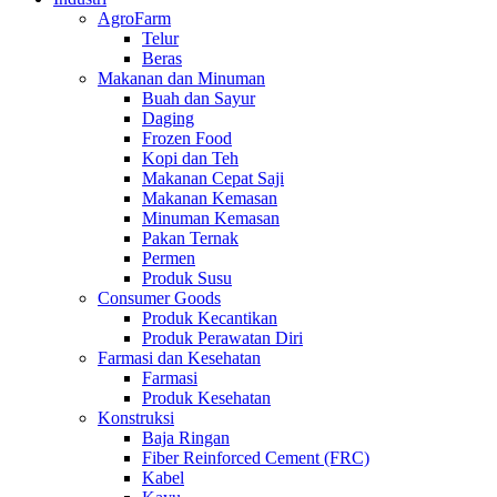
AgroFarm
Telur
Beras
Makanan dan Minuman
Buah dan Sayur
Daging
Frozen Food
Kopi dan Teh
Makanan Cepat Saji
Makanan Kemasan
Minuman Kemasan
Pakan Ternak
Permen
Produk Susu
Consumer Goods
Produk Kecantikan
Produk Perawatan Diri
Farmasi dan Kesehatan
Farmasi
Produk Kesehatan
Konstruksi
Baja Ringan
Fiber Reinforced Cement (FRC)
Kabel