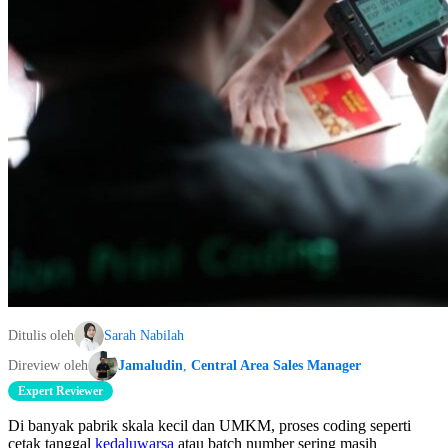
Ditulis oleh
Sarah Nabilah
Direview oleh
Jamaludin
,
Central Area Sales Manager
Expert Reviewer
Di banyak pabrik skala kecil dan UMKM, proses coding seperti
cetak tanggal
kedaluwarsa
atau batch number sering masih