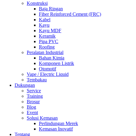
Konstruksi
Baja Ringan
Fiber Reinforced Cement (FRC)
Kabel
Kayu
Kayu MDF
Keramik
Pipa PVC
Roofing
Peralatan Industrial
Bahan Kimia
Komponen Listrik
Otomotif
Vape / Electric Liquid
Tembakau
Dukungan
Service
Training
Brosur
Blog
Event
Solusi Kemasan
Perlindungan Merek
Kemasan Inovatif
Tentang