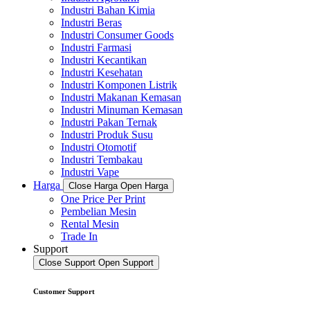
Industri Bahan Kimia
Industri Beras
Industri Consumer Goods
Industri Farmasi
Industri Kecantikan
Industri Kesehatan
Industri Komponen Listrik
Industri Makanan Kemasan
Industri Minuman Kemasan
Industri Pakan Ternak
Industri Produk Susu
Industri Otomotif
Industri Tembakau
Industri Vape
Harga
Close Harga
Open Harga
One Price Per Print
Pembelian Mesin
Rental Mesin
Trade In
Support
Close Support
Open Support
Customer Support