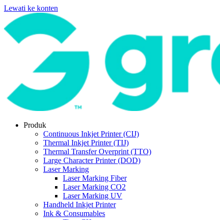
Lewati ke konten
Produk
Continuous Inkjet Printer (CIJ)
Thermal Inkjet Printer (TIJ)
Thermal Transfer Overprint (TTO)
Large Character Printer (DOD)
Laser Marking
Laser Marking Fiber
Laser Marking CO2
Laser Marking UV
Handheld Inkjet Printer
Ink & Consumables