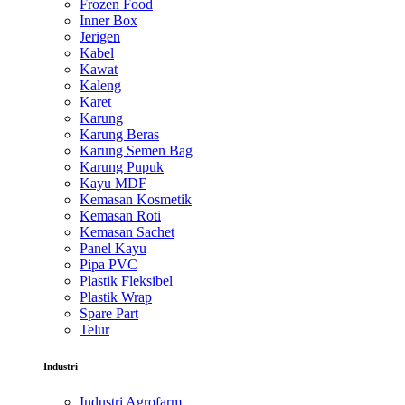
Frozen Food
Inner Box
Jerigen
Kabel
Kawat
Kaleng
Karet
Karung
Karung Beras
Karung Semen Bag
Karung Pupuk
Kayu MDF
Kemasan Kosmetik
Kemasan Roti
Kemasan Sachet
Panel Kayu
Pipa PVC
Plastik Fleksibel
Plastik Wrap
Spare Part
Telur
Industri
Industri Agrofarm