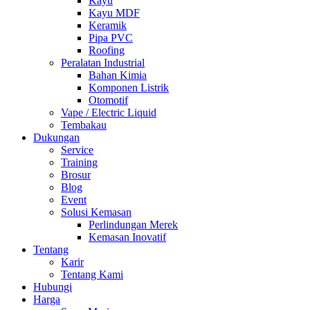
Kayu
Kayu MDF
Keramik
Pipa PVC
Roofing
Peralatan Industrial
Bahan Kimia
Komponen Listrik
Otomotif
Vape / Electric Liquid
Tembakau
Dukungan
Service
Training
Brosur
Blog
Event
Solusi Kemasan
Perlindungan Merek
Kemasan Inovatif
Tentang
Karir
Tentang Kami
Hubungi
Harga