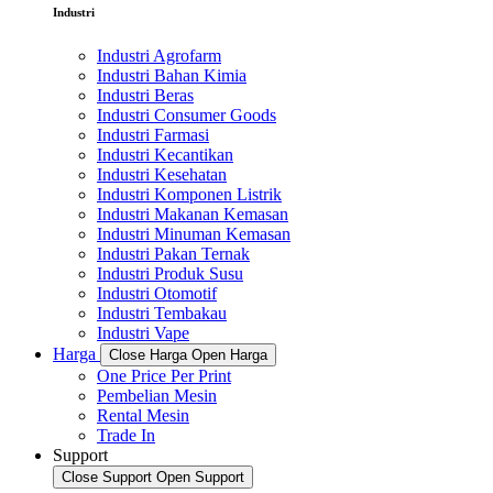
Industri
Industri Agrofarm
Industri Bahan Kimia
Industri Beras
Industri Consumer Goods
Industri Farmasi
Industri Kecantikan
Industri Kesehatan
Industri Komponen Listrik
Industri Makanan Kemasan
Industri Minuman Kemasan
Industri Pakan Ternak
Industri Produk Susu
Industri Otomotif
Industri Tembakau
Industri Vape
Harga
Close Harga
Open Harga
One Price Per Print
Pembelian Mesin
Rental Mesin
Trade In
Support
Close Support
Open Support