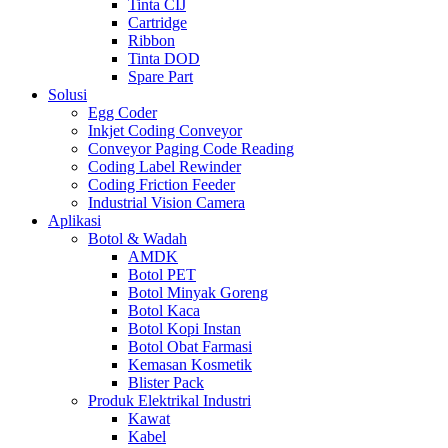
Tinta CIJ
Cartridge
Ribbon
Tinta DOD
Spare Part
Solusi
Egg Coder
Inkjet Coding Conveyor
Conveyor Paging Code Reading
Coding Label Rewinder
Coding Friction Feeder
Industrial Vision Camera
Aplikasi
Botol & Wadah
AMDK
Botol PET
Botol Minyak Goreng
Botol Kaca
Botol Kopi Instan
Botol Obat Farmasi
Kemasan Kosmetik
Blister Pack
Produk Elektrikal Industri
Kawat
Kabel