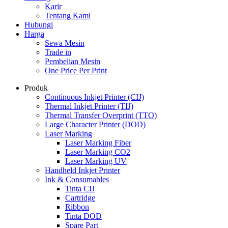
Karir
Tentang Kami
Hubungi
Harga
Sewa Mesin
Trade in
Pembelian Mesin
One Price Per Print
Produk
Continuous Inkjet Printer (CIJ)
Thermal Inkjet Printer (TIJ)
Thermal Transfer Overprint (TTO)
Large Character Printer (DOD)
Laser Marking
Laser Marking Fiber
Laser Marking CO2
Laser Marking UV
Handheld Inkjet Printer
Ink & Consumables
Tinta CIJ
Cartridge
Ribbon
Tinta DOD
Spare Part