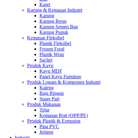
Karet
Karung & Kemasan Industri
Karung
Karung Beras
Karung Semen Bag
Karung Pupuk
Kemasan Fleksibel
Plastik Fleksibel
Frozen Food
Plastik Wrap
Sachet
Produk Kayu
Kayu MDF
Panel Kayu Furniture
Produk Logam & Komponen Industri
Kaleng
Baja Ringan
Spare Part
Produk Makanan
Telur
Kemasan Roti (OPP/PE)
Produk Plastik & Extrusion
Pipa PVC
Jerigen
Industri